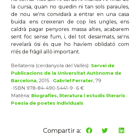
la cursa, quan no quedin ni tan sols paraules,
de nou se'ns convidarà a entrar en una casa
buida: ens creixeran de cop les ungles, ens
caldrà pagar penyores massa altes, acabarem
sent foc sense fum, i, del tot desarmats, se'ns
revelarà ósi és que ho havíem oblidató com
n'és de fràgil allò important.
Bellaterra (cerdanyola del Vallès):
Servei de
Publicacions de la Universitat Autònoma de
Barcelona
, 2015 ·
Gabriel Ferrater
, 79
· ISBN 978-84-490-5441-9 · 6 €
Matèria:
Biografies, literatura i estudis literaris
:
Poesia de poetes individuals
Compartir a: