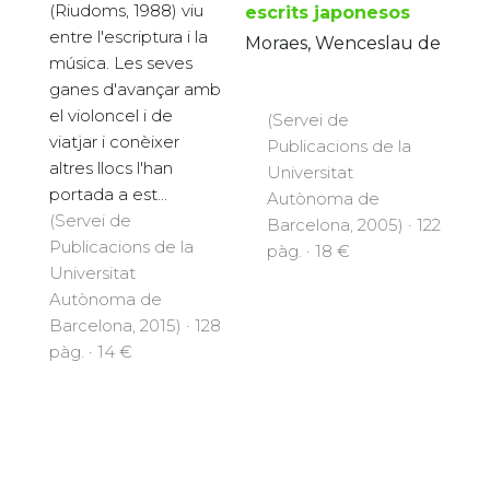
(Riudoms, 1988) viu
escrits japonesos
entre l'escriptura i la
Moraes, Wenceslau de
música. Les seves
ganes d'avançar amb
el violoncel i de
(Servei de
viatjar i conèixer
Publicacions de la
altres llocs l'han
Universitat
portada a est...
Autònoma de
(Servei de
Barcelona, 2005) · 122
Publicacions de la
pàg. · 18 €
Universitat
Autònoma de
Barcelona, 2015) · 128
pàg. · 14 €