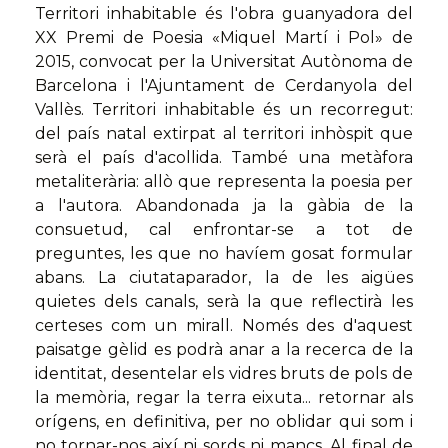
Territori inhabitable és l'obra guanyadora del
XX Premi de Poesia «Miquel Martí i Pol» de
2015, convocat per la Universitat Autònoma de
Barcelona i l'Ajuntament de Cerdanyola del
Vallès. Territori inhabitable és un recorregut:
del país natal extirpat al territori inhòspit que
serà el país d'acollida. També una metàfora
metaliterària: allò que representa la poesia per
a l'autora. Abandonada ja la gàbia de la
consuetud, cal enfrontar-se a tot de
preguntes, les que no havíem gosat formular
abans. La ciutataparador, la de les aigües
quietes dels canals, serà la que reflectirà les
certeses com un mirall. Només des d'aquest
paisatge gèlid es podrà anar a la recerca de la
identitat, desentelar els vidres bruts de pols de
la memòria, regar la terra eixuta... retornar als
orígens, en definitiva, per no oblidar qui som i
no tornar-nos així ni sords ni mancs. Al final de