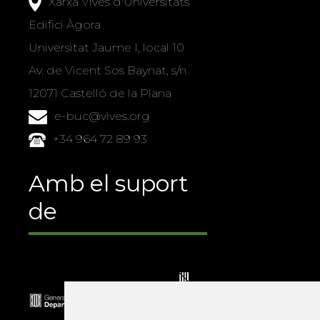
Xarxa Vives d'Universitats
Edifici Àgora
Universitat Jaume I, local 10
Av. de Vicent Sos Baynat, s/n
12071 Castelló de la Plana
e-buc@vives.org
+34 964 72 89 93
Amb el suport
de