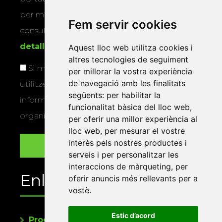
per mitjans físics o electrònics. Podeu
Fem servir cookies
consultar la
informació addicional i
detallada sobre protecció de dades
.
Aquest lloc web utilitza cookies i
altres tecnologies de seguiment
Si marqueu aquesta casella, consentiu que
per millorar la vostra experiència
de navegació amb les finalitats
utilitzem les vostres dades per a enviar-vos
següents:
per habilitar la
informació sobre els actes i activitats que
funcionalitat bàsica del lloc web
,
organitza la Xarxa Vives.
per oferir una millor experiència al
lloc web
,
per mesurar el vostre
interès pels nostres productes i
serveis i per personalitzar les
interaccions de màrqueting
,
per
Enllaços
oferir anuncis més rellevants per a
vostè
.
Estic d’acord
Programa de publicacions