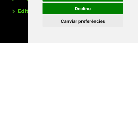
Declino
Editorials universitàries a Twitter
Canviar preferències
Contacte
Xarxa Vives d'Universitats
Edifici Àgora
Universitat Jaume I, local 10
Av. de Vicent Sos Baynat, s/n
12071 Castelló de la Plana