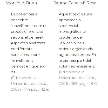
Worsfold, Brian
Jaume; Teira, Mª Rosa
Es pot arribar a
Aquest text és una
concebre
aproximació
l'envelliment com un
seqüencial,
procés diferenciat
monogràfica, al
segons el gènere?
problema de
Aspectes analitzats
l'aplicació dels
en diferents
residus orgànics als
narracions sobre
agroecosistemes. En
l'envelliment
la primera part del
demostren que així
volum es revisen els...
és. ...
(Edicions de la
(Edicions de la
Universitat de Lleida,
Universitat de Lleida,
2001) · 358 pàg. · 18 €
2005) · 144 pàg. · 12 €