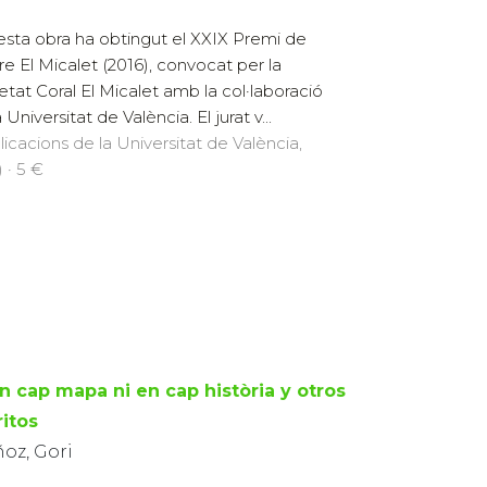
sta obra ha obtingut el XXIX Premi de
re El Micalet (2016), convocat per la
etat Coral El Micalet amb la col·laboració
 Universitat de València. El jurat v...
licacions de la Universitat de València,
 · 5 €
en cap mapa ni en cap història y otros
ritos
oz, Gori