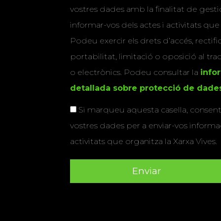
vostres dades amb la finalitat de gestio
informar-vos dels actes i activitats que
Podeu exercir els drets d’accés, rectifi
portabilitat, limitació o oposició al tr
o electrònics. Podeu consultar la
info
detallada sobre protecció de dade
Si marqueu aquesta casella, consenti
vostres dades per a enviar-vos informac
activitats que organitza la Xarxa Vives.