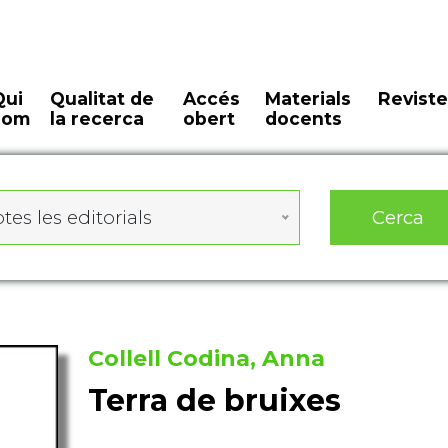
Qui
Qualitat de
Accés
Materials
Reviste
som
la recerca
obert
docents
Cerca
tes les editorials
Collell Codina, Anna
Terra de bruixes