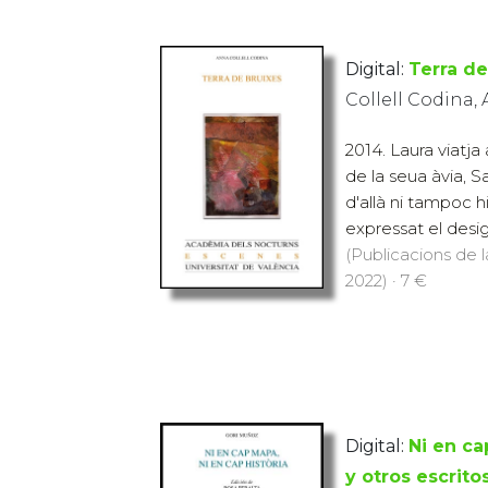
Digital:
Terra de
Collell Codina,
2014. Laura viatja
de la seua àvia, S
d'allà ni tampoc hi
expressat el desig
(Publicacions de l
2022) · 7 €
Digital:
Ni en ca
y otros escrito