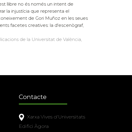
st llibre no és només un intent de
rar la injustícia que representa el
oneixement de Gori Muñoz en les seues
rents facetes creatives: la d'escenògraf,
licacions de la Universitat de València,
Contacte
Xarxa Vives d'Universitats
Edifici Àgora