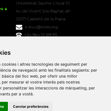
Universitat Jaume I, local 10
es a
Av. de Vicent Sos Baynat, s/n
12071 Castelló de la Plana
e-buc@vives.org
+34 964 72 89 93
Amb el suport
kies
de
a cookies i altres tecnologies de seguiment per
riència de navegació amb les finalitats següents:
per
at bàsica del lloc web
,
per oferir una millor
,
per mesurar el vostre interès pels nostres
er personalitzar les interaccions de màrqueting
,
per
evants per a vostè
.
ino
Canviar preferències