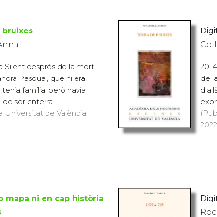
 bruixes
Digit
 Anna
Coll
 a Silent després de la mort
2014
andra Pasqual, que ni era
de l
 tenia família, però havia
d'al
 de ser enterra...
expr
a Universitat de València,
(Pub
2022
p mapa ni en cap història
Digit
s
Roca