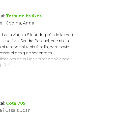
al:
Terra de bruixes
ell Codina, Anna
. Laura viatja a Silent després de la mort
a seua àvia, Sandra Pasqual, que ni era
là ni tampoc hi tenia família, però havia
essat el desig de ser enterra...
licacions de la Universitat de València,
) · 7 €
al:
Cota 705
 i Casals, Joan