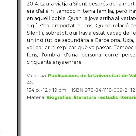
2014. Laura viatja a Silent després de la mort
era d'allà ni tampoc hi tenia família, però h
en aquell poble. Quan la jove arriba al vetlato
algú s'ha emportat el cos. Quina relació 
Silent i, sobretot, qui havia estat capaç de f
un institut de secundària a Barcelona. Uxia, 
vol parlar ni explicar què va passar. Tampoc
fons, l'ombra d'una persona corre perse
cinquanta anys enrere.
València:
Publicacions de la Universitat de Va
46
154 p. · 12 x 19 cm · · ISBN 978-84-1118-009-2 · 12
Matèria:
Biografies, literatura i estudis literari