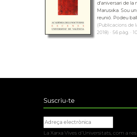
d'aniversari de la
Marusxka. Sou uns
reunió. Podeu ballar
(Publicacions de l
2018) · 56 pàg. · 1
Suscriu-te
La Xarxa Vives d’Universitats, com a res