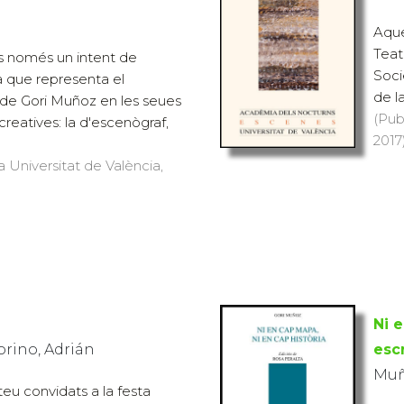
Aque
Teat
és només un intent de
Soci
cia que representa el
de la
e Gori Muñoz en les seues
(Pub
creatives: la d'escenògraf,
2017)
a Universitat de València,
Ni 
orino, Adrián
esc
Muñ
teu convidats a la festa