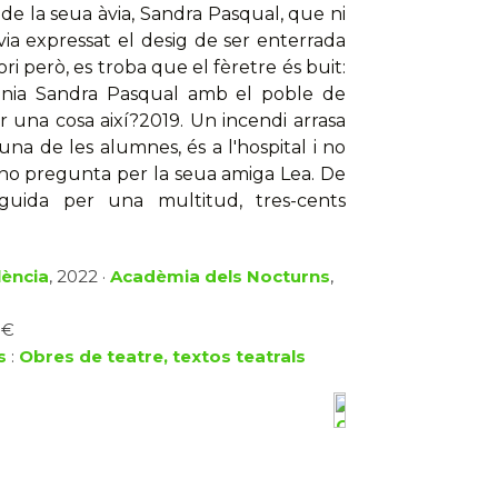
 de la seua àvia, Sandra Pasqual, que ni
avia expressat el desig de ser enterrada
ri però, es troba que el fèretre és buit:
tenia Sandra Pasqual amb el poble de
er una cosa així?2019. Un incendi arrasa
una de les alumnes, és a l'hospital i no
 no pregunta per la seua amiga Lea. De
guida per una multitud, tres-cents
lència
, 2022 ·
Acadèmia dels Nocturns
,
 €
s
:
Obres de teatre, textos teatrals