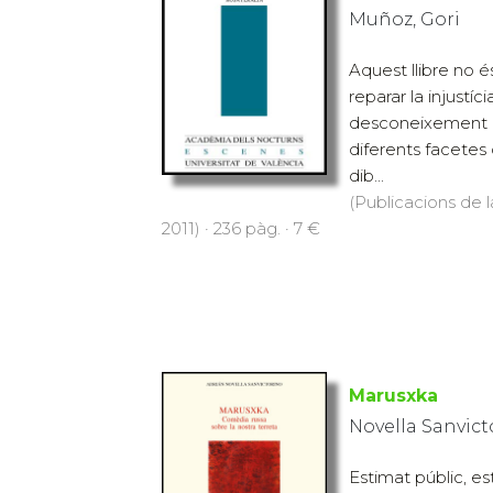
Muñoz, Gori
Aquest llibre no 
reparar la injustí
desconeixement d
diferents facetes 
dib...
(Publicacions de l
2011) · 236 pàg. · 7 €
Marusxka
Novella Sanvict
Estimat públic, es