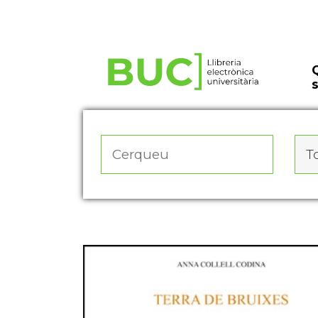
Actualitza les preferències de les cookies
To