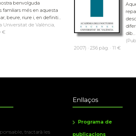
 nostra benvolguda
Aque
 familiars més en aquesta
repa
, beure, riure i, en definiti...
desc
a Universitat de València,
dife
0 €
dib...
(Pub
2007) · 236 pàg. · 11 €
Enllaços
Programa de
ponsable, tractarà les
publicacions