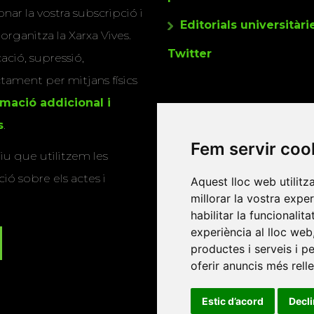
nar la vostra subscripció i
Editorials universitàri
 organitza la Xarxa Vives.
Twitter
cació, supressió,
actament per mitjans físics
rmació addicional i
s
.
Fem servir coo
u que utilitzem les
ió sobre els actes i
Aquest lloc web utilitz
millorar la vostra expe
habilitar la funcionalit
experiència al lloc web
productes i serveis i p
oferir anuncis més rell
Estic d’acord
Decl