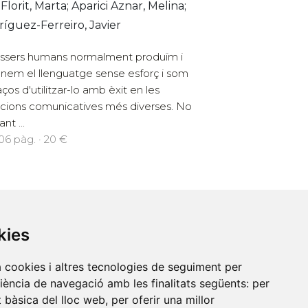
 Florit, Marta; Aparici Aznar, Melina;
íguez-Ferreiro, Javier
éssers humans normalment produïm i
nem el llenguatge sense esforç i som
ços d'utilitzar-lo amb èxit en les
acions comunicatives més diverses. No
nt ...
206 pàg. · 20 €
kies
Contacte
a cookies i altres tecnologies de seguiment per
riència de navegació amb les finalitats següents:
per
at bàsica del lloc web
,
per oferir una millor
Xarxa Vives d'Universitats