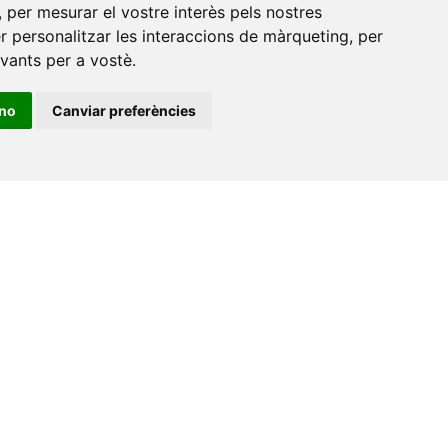
,
per mesurar el vostre interès pels nostres
Edifici Àgora
er personalitzar les interaccions de màrqueting
,
per
Universitat Jaume I, local 10
evants per a vostè
.
es a
Av. de Vicent Sos Baynat, s/n
ino
Canviar preferències
12071 Castelló de la Plana
e-buc@vives.org
+34 964 72 89 93
Amb el suport
de