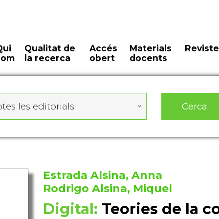
Qui
Qualitat de
Accés
Materials
Reviste
som
la recerca
obert
docents
Cerca
tes les editorials
Estrada Alsina, Anna
Rodrigo Alsina, Miquel
Digital:
Teories de la 