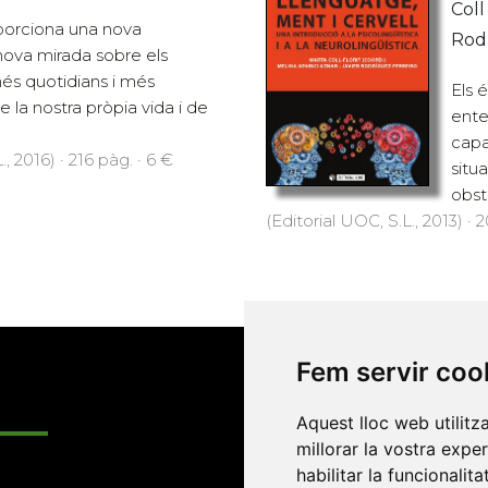
Coll
porciona una nova
Rodr
nova mirada sobre els
s quotidians i més
Els 
 la nostra pròpia vida i de
ente
capa
., 2016) · 216 pàg. · 6 €
situ
obsta
(Editorial UOC, S.L., 2013) · 
Fem servir coo
Enllaços
Aquest lloc web utilitz
millorar la vostra expe
habilitar la funcionalit
Programa de