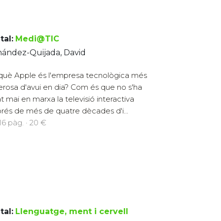
tal:
Medi@TIC
nández-Quijada, David
què Apple és l'empresa tecnològica més
rosa d'avui en dia? Com és que no s'ha
t mai en marxa la televisió interactiva
rés de més de quatre dècades d'i...
216 pàg. · 20 €
tal:
Llenguatge, ment i cervell