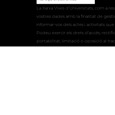
La Xarxa Vives d’Universitats, com a res
vostres dades amb la finalitat de gestio
informar-vos dels actes i activitats que
Podeu exercir els drets d’accés, rectifi
portabilitat, limitació o oposició al tr
o electrònics. Podeu consultar la
info
detallada sobre protecció de dade
Si marqueu aquesta casella, consenti
vostres dades per a enviar-vos informac
activitats que organitza la Xarxa Vives.