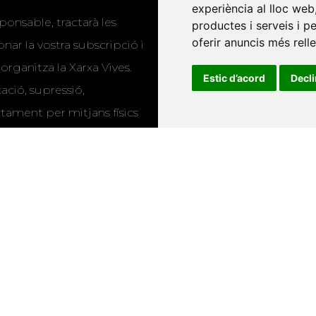
experiència al lloc web
ponsable, tractarà les
productes i serveis i p
publicacions
oferir anuncis més rell
nar la vostra subscripció i
Editorials universitàri
 organitza la Xarxa Vives.
Estic d’acord
Decl
Twitter
cació, supressió,
actament per mitjans físics
rmació addicional i
s
.
u que utilitzem les
ió sobre els actes i