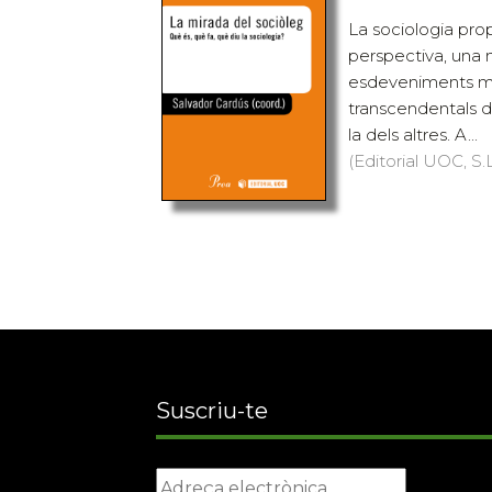
La sociologia pro
perspectiva, una 
esdeveniments mé
transcendentals de
la dels altres. A...
(Editorial UOC, S.L
Suscriu-te