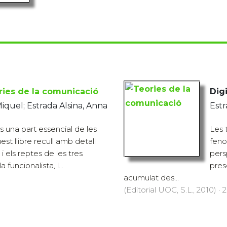
ries de la comunicació
Digi
Miquel; Estrada Alsina, Anna
Estr
 una part essencial de les
Les 
est llibre recull amb detall
feno
i els reptes de les tres
pers
a funcionalista, l...
pres
acumulat des...
(Editorial UOC, S.L., 2010) · 