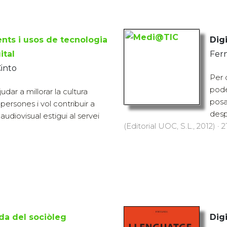
ts i usos de tecnologia
Digi
ital
Fer
Cinto
Per 
pode
judar a millorar la cultura
posa
 persones i vol contribuir a
desp
audiovisual estigui al servei
(Editorial UOC, S.L., 2012) · 
da del sociòleg
Digi