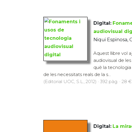
Digital:
Fonamen
audiovisual dig
Niqui Espinosa, 
Aquest llibre vol a
audiovisual de les
què la tecnologia 
de les necessitats reals de la s...
(Editorial UOC, S.L., 2012) · 392 pàg. · 28 €
Digital:
La mira