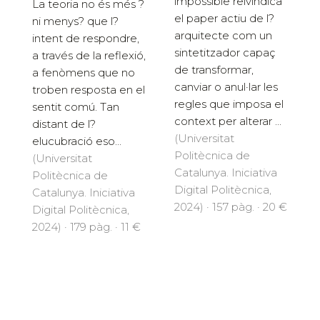
impossible reivindica
La teoria no és més ?
el paper actiu de l?
ni menys? que l?
arquitecte com un
intent de respondre,
sintetitzador capaç
a través de la reflexió,
de transformar,
a fenòmens que no
canviar o anul·lar les
troben resposta en el
regles que imposa el
sentit comú. Tan
context per alterar ...
distant de l?
(Universitat
elucubració eso...
Politècnica de
(Universitat
Catalunya. Iniciativa
Politècnica de
Digital Politècnica,
Catalunya. Iniciativa
2024) · 157 pàg. · 20 €
Digital Politècnica,
2024) · 179 pàg. · 11 €