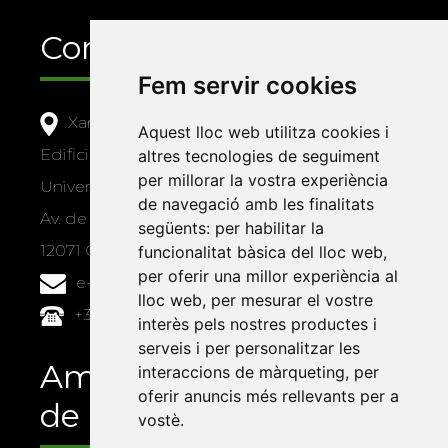
Contacte
Fem servir cookies
Xarxa Vives d'Universitats
Aquest lloc web utilitza cookies i
Edifici Àgora
altres tecnologies de seguiment
per millorar la vostra experiència
Universitat Jaume I, local 10
de navegació amb les finalitats
Av. de Vicent Sos Baynat, s/n
següents:
per habilitar la
12071 Castelló de la Plana
funcionalitat bàsica del lloc web
,
per oferir una millor experiència al
e-buc@vives.org
lloc web
,
per mesurar el vostre
+34 964 72 89 93
interès pels nostres productes i
serveis i per personalitzar les
Amb el suport
interaccions de màrqueting
,
per
oferir anuncis més rellevants per a
de
vostè
.