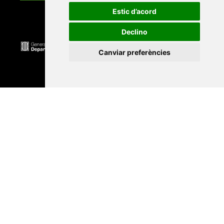
Estic d’acord
Declino
Canviar preferències
Universitat Abat Oliba CEU
•
Universitat d'Alacant
•
Universitat d'Andorra
•
Universitat Autònoma de
Barcelona
•
Universitat de Barcelona
•
Universitat
CEU Cardenal Herrera
•
Universitat de Girona
•
Universitat de les Illes Balears
•
Universitat
Internacional de Catalunya
•
Universitat Jaume I
•
Universitat de Lleida
•
Universitat Miguel Hernández
d'Elx
•
Universitat Oberta de Catalunya
•
Universitat
de Perpinyà Via Domitia
•
Universitat Politècnica de