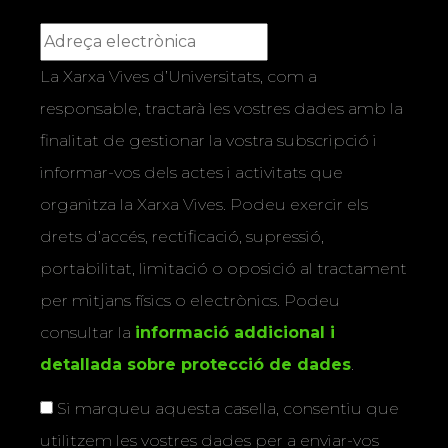
La Xarxa Vives d’Universitats, com a
responsable, tractarà les vostres dades amb la
finalitat de gestionar la vostra subscripció i
informar-vos dels actes i activitats que
organitza la Xarxa Vives. Podeu exercir els
drets d’accés, rectificació, supressió,
portabilitat, limitació o oposició al tractament
per mitjans físics o electrònics. Podeu
consultar la
informació addicional i
detallada sobre protecció de dades
.
Si marqueu aquesta casella, consentiu que
utilitzem les vostres dades per a enviar-vos