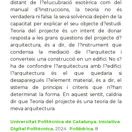
distant de l?elucubració esotèrica com del
manual d?instruccions, la teoria no és
verdadera ni falsa: la seva solvència depèn de la
capacitat per explicar el seu objecte d?estudi.
Teoria del projecte és un intent de donar
resposta a les grans qüestions del projecte d?
arquitectura, és a dir, de l?instrument que
condensa la mediació de l?arquitecte i
converteix una construcció en un edifici. No s?
ha de confondre l?arquitectura amb l?edifici:
l?arquitectura és el que quedaria si
desaparegués l?element material, és a dir, el
sistema de principis i criteris que n?han
determinat la forma. En aquest sentit, caldria
dir que Teoria del projecte és una teoria de la
meva arquitectura.
Universitat Politècnica de Catalunya. Iniciativa
Digital Politècnica
, 2024 ·
Poliědrica
, 8