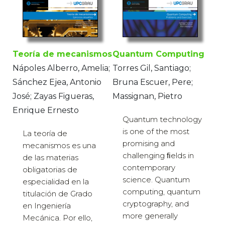
Quantum Computing
Teoría de mecanismos
Torres Gil, Santiago;
Nápoles Alberro, Amelia;
Bruna Escuer, Pere;
Sánchez Ejea, Antonio
Massignan, Pietro
José; Zayas Figueras,
Enrique Ernesto
Quantum technology
is one of the most
La teoría de
promising and
mecanismos es una
challenging ﬁelds in
de las materias
contemporary
obligatorias de
science. Quantum
especialidad en la
computing, quantum
titulación de Grado
cryptography, and
en Ingeniería
more generally
Mecánica. Por ello,