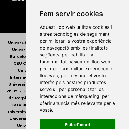
Fem servir cookies
Aquest lloc web utilitza cookies i
altres tecnologies de seguiment
per millorar la vostra experiència
Universitat Abat Oliba CEU
•
Universitat d'Alacant
•
de navegació amb les finalitats
Universitat d'Andorra
•
Universitat Autònoma de
següents:
per habilitar la
Barcelona
•
Universitat de Barcelona
•
Universitat
funcionalitat bàsica del lloc web
,
CEU Cardenal Herrera
•
Universitat de Girona
•
per oferir una millor experiència al
Universitat de les Illes Balears
•
Universitat
lloc web
,
per mesurar el vostre
Internacional de Catalunya
•
Universitat Jaume I
•
interès pels nostres productes i
Universitat de Lleida
•
Universitat Miguel Hernández
serveis i per personalitzar les
d'Elx
•
Universitat Oberta de Catalunya
•
Universitat
interaccions de màrqueting
,
per
de Perpinyà Via Domitia
•
Universitat Politècnica de
oferir anuncis més rellevants per a
Catalunya
•
Universitat Politècnica de València
•
vostè
.
Universitat Pompeu Fabra
•
Universitat Ramon Llull
•
Universitat Rovira i Virgili
•
Universitat de Sàsser
•
Estic d’acord
Universitat de València
•
Universitat de Vic -