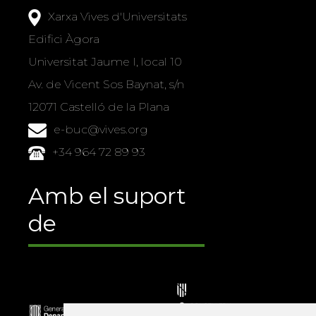
Xarxa Vives d'Universitats
Edifici Àgora
Universitat Jaume I, local 10
Av. de Vicent Sos Baynat, s/n
12071 Castelló de la Plana
e-buc@vives.org
+34 964 72 89 93
Amb el suport
de