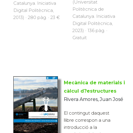
(Universitat
Catalunya. Iniciativa
Politècnica de
Digital Politècnica,
Catalunya. Iniciativa
2013) · 280 pàg. · 23 €
Digital Politècnica,
2023) · 136 pàg. ·
Gratuït
Mecànica de materials i
càlcul d?estructures
Rivera Amores, Juan José
El contingut daquest
llibre correspon a una
introducció a la