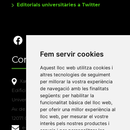
Editorials universitàries a Twitter
Fem servir cookies
Contacte
Aquest lloc web utilitza cookies i
altres tecnologies de seguiment
Xarxa Vives d'Universitats
per millorar la vostra experiència
de navegació amb les finalitats
Edifici Àgora
següents:
per habilitar la
Universitat Jaume I, local 10
funcionalitat bàsica del lloc web
,
Av. de Vicent Sos Baynat, s/n
per oferir una millor experiència al
lloc web
,
per mesurar el vostre
12071 Castelló de la Plana
interès pels nostres productes i
e-buc@vives.org