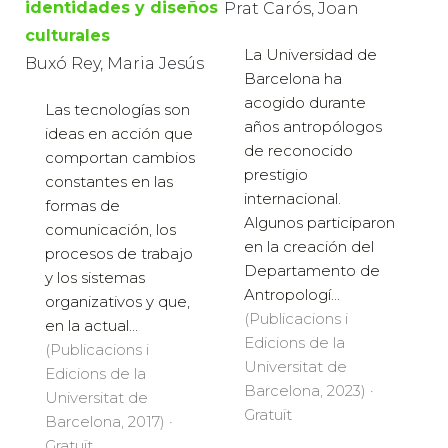
identidades y diseños
Prat Carós, Joan
culturales
La Universidad de
Buxó Rey, Maria Jesús
Barcelona ha
acogido durante
Las tecnologías son
años antropólogos
ideas en acción que
de reconocido
comportan cambios
prestigio
constantes en las
internacional.
formas de
Algunos participaron
comunicación, los
en la creación del
procesos de trabajo
Departamento de
y los sistemas
Antropologí...
organizativos y que,
(Publicacions i
en la actual...
Edicions de la
(Publicacions i
Universitat de
Edicions de la
Barcelona, 2023) ·
Universitat de
Gratuït
Barcelona, 2017) ·
Gratuït