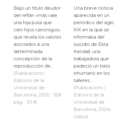
Bajo un título deudor
Una breve noticia
del refrán «más vale
aparecida en un
una hija puta que
periódico del siglo
cien hijos canónigos»,
XIX en la que se
que revela los valores
informaba del
asociados a una
suicidio de Eliza
determinada
Kendall, una
concepción de la
trabajadora que
reproducción de...
padeció un trato
(Publicacions i
inhumano en los
Edicions de la
talleres...
Universitat de
(Publicacions i
Barcelona, 2021) · 358
Edicions de la
pàg. · 30 €
Universitat de
Barcelona, 2024) ·
Gratuït