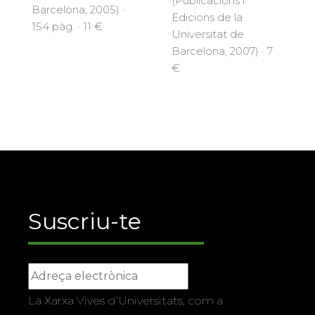
(Publicacions i
Barcelona, 2005) ·
Edicions de la
154 pàg. · 11 €
Universitat de
Barcelona, 2007) · 7
€
Suscriu-te
La Xarxa Vives d’Universitats, com a