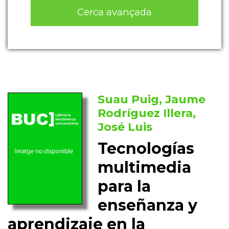
Cerca avançada
Suau Puig, Jaume
Rodríguez Illera,
José Luis
Tecnologías
multimedia
para la
enseñanza y
aprendizaje en la