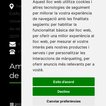
Aquest lloc web utilitza cookies i
Xarxa Vives d'Universitats
altres tecnologies de seguiment
per millorar la vostra experiència
Edifici Àgora
de navegació amb les finalitats
Universitat Jaume I, local 10
següents:
per habilitar la
Av. de Vicent Sos Baynat, s/n
funcionalitat bàsica del lloc web
,
per oferir una millor experiència al
12071 Castelló de la Plana
lloc web
,
per mesurar el vostre
e-buc@vives.org
interès pels nostres productes i
+34 964 72 89 93
serveis i per personalitzar les
interaccions de màrqueting
,
per
Amb el suport
oferir anuncis més rellevants per a
vostè
.
de
Estic d’acord
Declino
Canviar preferències