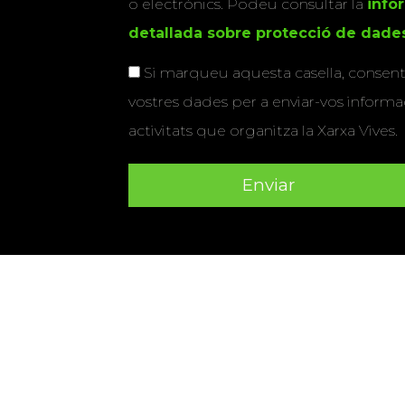
o electrònics. Podeu consultar la
info
detallada sobre protecció de dade
Si marqueu aquesta casella, consenti
vostres dades per a enviar-vos informac
activitats que organitza la Xarxa Vives.
Universitat Abat Oliba CEU
•
Universitat d'Alacant
•
Herrera
•
Universitat de Girona
•
Universitat de les Ill
Hernández d'Elx
•
Universitat Oberta de Catalunya
•