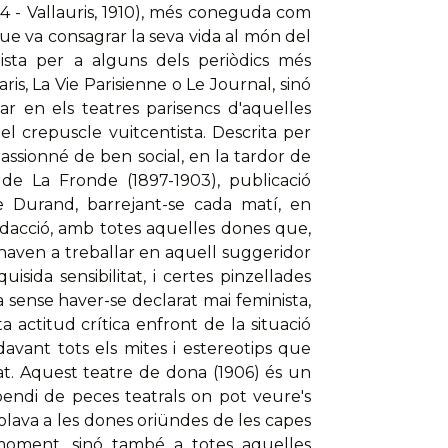
4 - Vallauris, 1910), més coneguda com
e va consagrar la seva vida al món del
sta per a alguns dels periòdics més
is, La Vie Parisienne o Le Journal, sinó
r en els teatres parisencs d'aquelles
el crepuscle vuitcentista. Descrita per
assionné de ben social, en la tardor de
de La Fronde (1897-1903), publicació
te Durand, barrejant-se cada matí, en
edacció, amb totes aquelles dones que,
naven a treballar en aquell suggeridor
sida sensibilitat, i certes pinzellades
ra sense haver-se declarat mai feminista,
a actitud crítica enfront de la situació
avant tots els mites i estereotips que
t. Aquest teatre de dona (1906) és un
endi de peces teatrals on pot veure's
lava a les dones oriündes de les capes
 moment, sinó també a totes aquelles