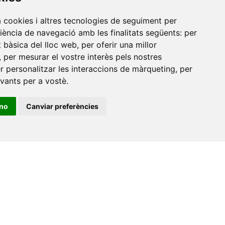
a cookies i altres tecnologies de seguiment per
Amb el suport
riència de navegació amb les finalitats següents:
per
de
at bàsica del lloc web
,
per oferir una millor
,
per mesurar el vostre interès pels nostres
er personalitzar les interaccions de màrqueting
,
per
evants per a vostè
.
ino
Canviar preferències
•
Universitat de Barcelona
•
Universitat CEU Cardenal
itat Jaume I
•
Universitat de Lleida
•
Universitat Miguel
ca de Catalunya
•
Universitat Politècnica de València
•