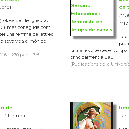
Jordi
en 
Arte
(Tolosa de Llenguadoc,
Miq
 1910), més coneguda com
ser una femme de lettres
Leon
la seva vida al món del
prof
primàries que desenvolupà la
16) · 270 pàg. · 7 €
principalment a Ba...
(Publicacions de la Universit
 nido
Irem
r, Clorinda
Del