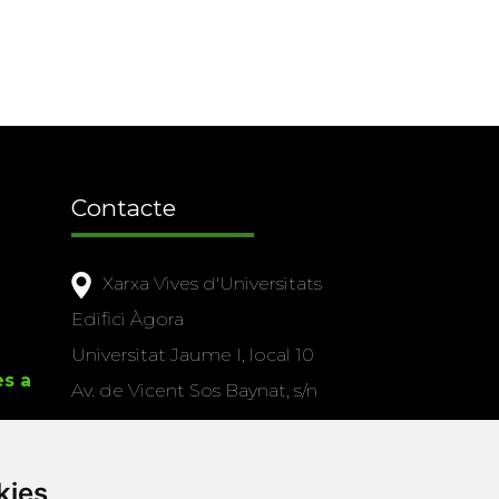
Contacte
Xarxa Vives d'Universitats
Edifici Àgora
Universitat Jaume I, local 10
es a
Av. de Vicent Sos Baynat, s/n
12071 Castelló de la Plana
e-buc@vives.org
kies
+34 964 72 89 93