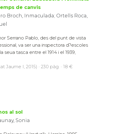
temps de canvis
ro Broch, Inmaculada; Ortells Roca,
uel
or Serrano Pablo, des del punt de vista
essional, va ser una inspectora d?escoles
 seua tasca entre el 1914 i el 1939,
at Jaume I, 2015) · 230 pàg. · 18 €
os al sol
aunay, Sonia