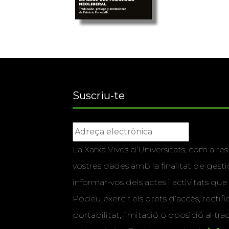
Suscriu-te
La Xarxa Vives d’Universitats, com a res
vostres dades amb la finalitat de gestio
informar-vos dels actes i activitats que
Podeu exercir els drets d’accés, rectifi
portabilitat, limitació o oposició al tr