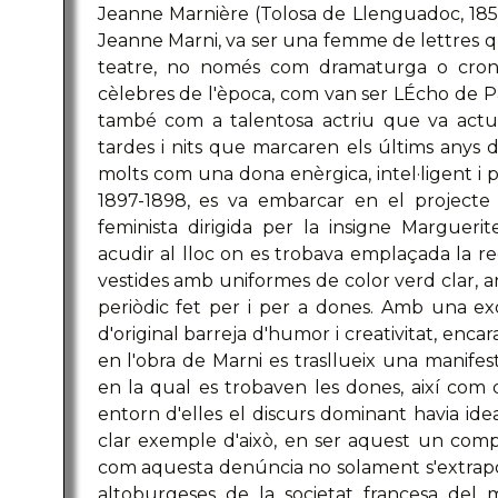
Jeanne Marnière (Tolosa de Llenguadoc, 185
Jeanne Marni, va ser una femme de lettres qu
teatre, no només com dramaturga o croni
cèlebres de l'època, com van ser LÉcho de Par
també com a talentosa actriu que va actua
tardes i nits que marcaren els últims anys d
molts com una dona enèrgica, intel·ligent i p
1897-1898, es va embarcar en el projecte 
feminista dirigida per la insigne Margueri
acudir al lloc on es trobava emplaçada la r
vestides amb uniformes de color verd clar, a
periòdic fet per i per a dones. Amb una exqui
d'original barreja d'humor i creativitat, enca
en l'obra de Marni es trasllueix una manifest
en la qual es trobaven les dones, així com d
entorn d'elles el discurs dominant havia idea
clar exemple d'això, en ser aquest un comp
com aquesta denúncia no solament s'extrapo
altoburgeses de la societat francesa del