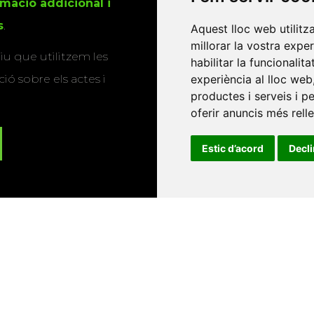
rmació addicional i
s
.
Aquest lloc web utilitz
millorar la vostra expe
u que utilitzem les
habilitar la funcionalit
ió sobre els actes i
experiència al lloc web
productes i serveis i p
oferir anuncis més rell
Estic d’acord
Decl
Universitat d'Andorra
•
Universitat Autònoma de Barcelona
es Balears
•
Universitat Internacional de Catalunya
•
Univers
Universitat de Perpinyà Via Domitia
•
Universitat Politècni