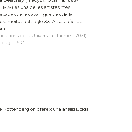
a Delaunay (Hradyz’k, Ucraïna, 1885-
s, 1979) és una de les artistes més
acades de les avantguardes de la
era meitat del segle XX. Al seu ofici de
ra...
licacions de la Universitat Jaume I, 2021)
 pàg. · 16 €
ne Rottenberg on ofereix una anàlisi lúcida