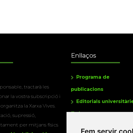
Enllaços
Programa de
ponsable, tractarà les
publicacions
nar la vostra subscripció i
Editorials universitàri
 organitza la Xarxa Vives.
Twitter
cació, supressió,
actament per mitjans físics
Fem servir coo