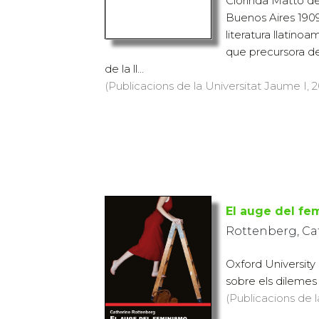
Clorinda Matto d
Buenos Aires 1909
literatura llatino
que precursora de
de la ll...
(Publicacions de la Universitat Jaume I, 20
El auge del fe
Rottenberg, Ca
Oxford University 
sobre els dilemes 
(Publicacions de l