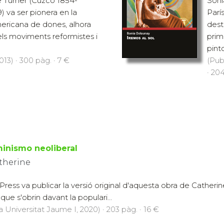
e Turner (Cuzco 1854-
Soni
) va ser pionera en la
Parí
americana de dones, alhora
dest
ls moviments reformistes i
prim
pinto
13) · 300 pàg. · 7 €
(Pub
· 204
minismo neoliberal
therine
Press va publicar la versió original d'aquesta obra de Catheri
que s'obrin davant la populari...
a Universitat Jaume I, 2020) · 203 pàg. · 16 €