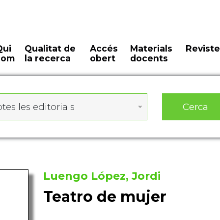
Qui
Qualitat de
Accés
Materials
Reviste
som
la recerca
obert
docents
Cerca
tes les editorials
Luengo López, Jordi
Teatro de mujer