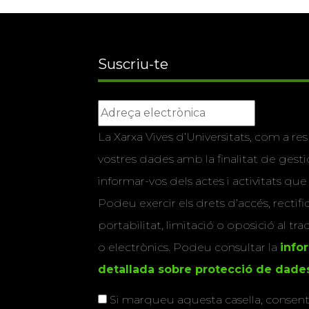
Suscriu-te
La Xarxa Vives d’Universitats, com a res
vostres dades amb la finalitat de gestio
informar-vos dels actes i activitats que
Podeu exercir els drets d’accés, rectifi
portabilitat, limitació o oposició al tr
o electrònics. Podeu consultar la
info
detallada sobre protecció de dade
Si marqueu aquesta casella, consenti