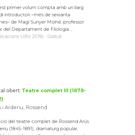
st primer volum compta amb un llarg
di introductori –més de seixanta
nes– de Magí Sunyer Molné, professor
lar del Departament de Filologia ...
licacions URV, 2019) · Gratuït
tal obert:
Teatre complet III (1878-
2)
 i Arderiu, Rossend
ició del teatre complet de Rossend Arús
deriu (1845-1891), dramaturg popular,