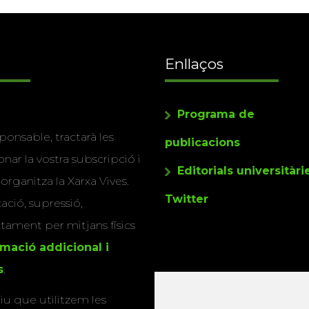
Enllaços
Programa de
ponsable, tractarà les
publicacions
nar la vostra subscripció i
Editorials universitàri
 organitza la Xarxa Vives.
Twitter
cació, supressió,
actament per mitjans físics
rmació addicional i
s
.
u que utilitzem les