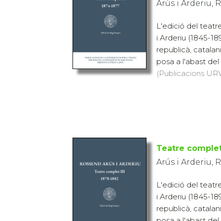
Arús i Arderiu,
L'edició del teat
i Arderiu (1845-18
republicà, catalan
posa a l'abast del p
(Publicacions URV,
Teatre complet 
Arús i Arderiu,
L'edició del teat
i Arderiu (1845-18
republicà, catalan
posa a l'abast del p