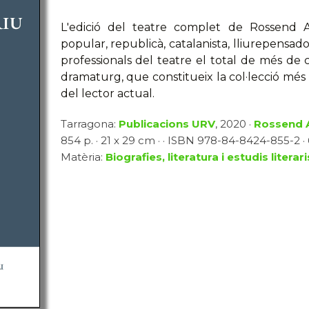
L'edició del teatre complet de Rossend A
popular, republicà, catalanista, lliurepensador
professionals del teatre el total de més d
dramaturg, que constitueix la col·lecció més 
del lector actual.
Tarragona:
Publicacions URV
, 2020 ·
Rossend A
854 p. · 21 x 29 cm · · ISBN 978-84-8424-855-2 ·
Matèria:
Biografies, literatura i estudis literari