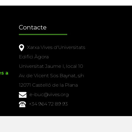
Contacte
Xarxa Vives d'Universitats
Edifici Àgora
Universitat Jaume I, local 10
es a
Av. de Vicent Sos Baynat, s/n
12071 Castelló de la Plana
e-buc@vives.org
+34 964 72 89 93
Amb el suport
de