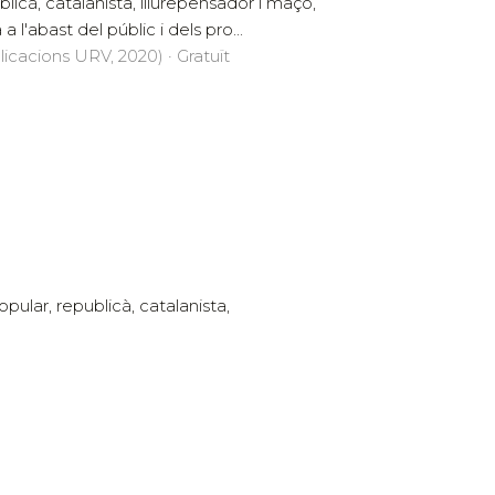
blicà, catalanista, lliurepensador i maçó,
a l'abast del públic i dels pro...
licacions URV, 2020) · Gratuït
ular, republicà, catalanista,