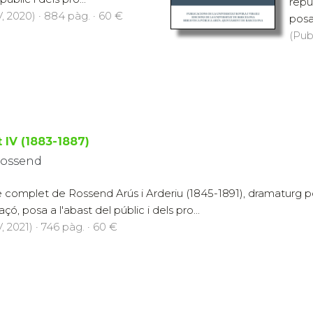
repu
, 2020) · 884 pàg. · 60 €
posa 
(Pub
 IV (1883-1887)
 Rossend
e complet de Rossend Arús i Arderiu (1845-1891), dramaturg pop
çó, posa a l'abast del públic i dels pro...
 2021) · 746 pàg. · 60 €