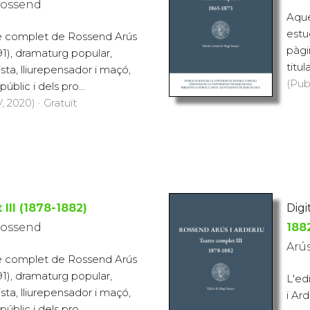
 Rossend
Aque
estu
re complet de Rossend Arús
pàgi
91), dramaturg popular,
titu
ista, lliurepensador i maçó,
(Pub
úblic i dels pro...
 2020) · Gratuït
III (1878-1882)
Digi
 Rossend
188
Arús
re complet de Rossend Arús
91), dramaturg popular,
L'ed
ista, lliurepensador i maçó,
i Ar
úblic i dels pro...