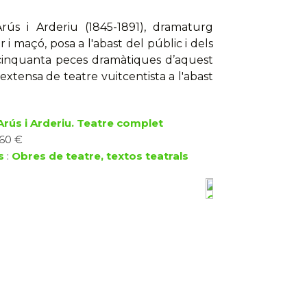
rús i Arderiu (1845-1891), dramaturg
 i maçó, posa a l'abast del públic i dels
e cinquanta peces dramàtiques d’aquest
extensa de teatre vuitcentista a l'abast
rús i Arderiu. Teatre complet
 60 €
s
:
Obres de teatre, textos teatrals