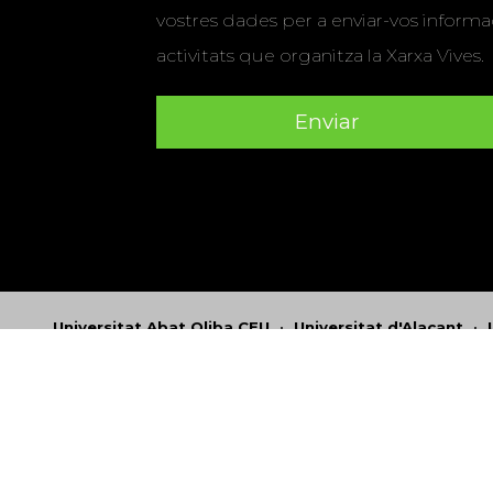
vostres dades per a enviar-vos informac
activitats que organitza la Xarxa Vives.
Universitat Abat Oliba CEU
•
Universitat d'Alacant
•
Herrera
•
Universitat de Girona
•
Universitat de les Ill
Hernández d'Elx
•
Universitat Oberta de Catalunya
•
Universitat Pompeu Fabra
•
Universitat Ramon Llull
•
U