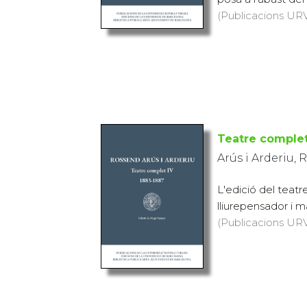
(Publicacions URV
Teatre complet
Arús i Arderiu,
L'edició del teatr
lliurepensador i ma
(Publicacions URV,