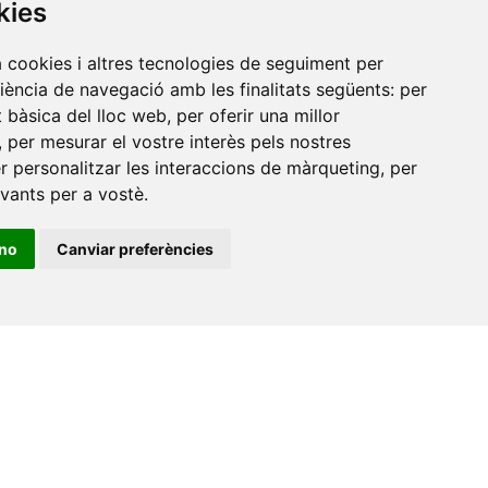
kies
a cookies i altres tecnologies de seguiment per
riència de navegació amb les finalitats següents:
per
at bàsica del lloc web
,
per oferir una millor
,
per mesurar el vostre interès pels nostres
er personalitzar les interaccions de màrqueting
,
per
evants per a vostè
.
ino
Canviar preferències
•
Universitat de Barcelona
•
Universitat CEU Cardenal
itat Jaume I
•
Universitat de Lleida
•
Universitat Miguel
ca de Catalunya
•
Universitat Politècnica de València
•
t de València
•
Universitat de Vic - Universitat Central de