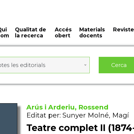
Qui
Qualitat de
Accés
Materials
Reviste
som
la recerca
obert
docents
Cerca
tes les editorials
Arús i Arderiu, Rossend
Editat per: Sunyer Molné, Magí
Teatre complet II (1874