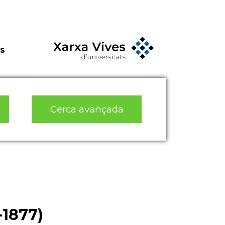
s
Cerca avançada
-1877)