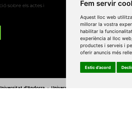
Fem servir coo
ió sobre els actes i
Aquest lloc web utilitz
millorar la vostra expe
habilitar la funcionalit
experiència al lloc web
productes i serveis i p
oferir anuncis més rell
Estic d’acord
Decl
Universitat d'Andorra
•
Universitat Autònoma de Barcelona
es Balears
•
Universitat Internacional de Catalunya
•
Univers
Universitat de Perpinyà Via Domitia
•
Universitat Politècni
niversitat Rovira i Virgili
•
Universitat de Sàsser
•
Universita
Catalunya