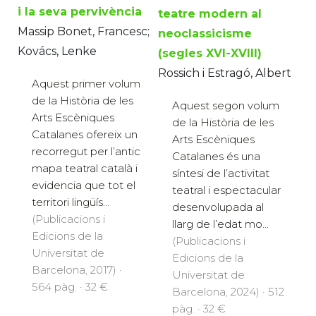
i la seva pervivència
teatre modern al
Massip Bonet, Francesc;
neoclassicisme
Kovács, Lenke
(segles XVI-XVIII)
Rossich i Estragó, Albert
Aquest primer volum
de la Història de les
Aquest segon volum
Arts Escèniques
de la Història de les
Catalanes ofereix un
Arts Escèniques
recorregut per l’antic
Catalanes és una
mapa teatral català i
síntesi de l’activitat
evidencia que tot el
teatral i espectacular
territori lingüís...
desenvolupada al
(Publicacions i
llarg de l’edat mo...
Edicions de la
(Publicacions i
Universitat de
Edicions de la
Barcelona, 2017) ·
Universitat de
564 pàg. · 32 €
Barcelona, 2024) · 512
pàg. · 32 €