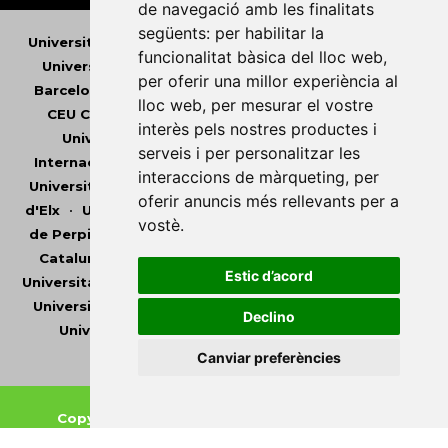
de navegació amb les finalitats
següents:
per habilitar la
Universitat Abat Oliba CEU
•
Universitat d'Alacant
•
funcionalitat bàsica del lloc web
,
Universitat d'Andorra
•
Universitat Autònoma de
per oferir una millor experiència al
Barcelona
•
Universitat de Barcelona
•
Universitat
lloc web
,
per mesurar el vostre
CEU Cardenal Herrera
•
Universitat de Girona
•
interès pels nostres productes i
Universitat de les Illes Balears
•
Universitat
serveis i per personalitzar les
Internacional de Catalunya
•
Universitat Jaume I
•
interaccions de màrqueting
,
per
Universitat de Lleida
•
Universitat Miguel Hernández
oferir anuncis més rellevants per a
d'Elx
•
Universitat Oberta de Catalunya
•
Universitat
vostè
.
de Perpinyà Via Domitia
•
Universitat Politècnica de
Catalunya
•
Universitat Politècnica de València
•
Estic d’acord
Universitat Pompeu Fabra
•
Universitat Ramon Llull
•
Universitat Rovira i Virgili
•
Universitat de Sàsser
•
Declino
Universitat de València
•
Universitat de Vic -
Universitat Central de Catalunya
Canviar preferències
Copyright © 2026
-
Xarxa Vives d'Universitats