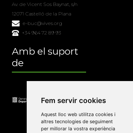
Av. de Vicent Sos Baynat, s/n
12071 Castelló de la Plana
e-buc@vives.org
+34 964 72 89 93
Amb el suport
de
Fem servir cookies
Aquest lloc web utilitza cookies i
altres tecnologies de seguiment
per millorar la vostra experiència