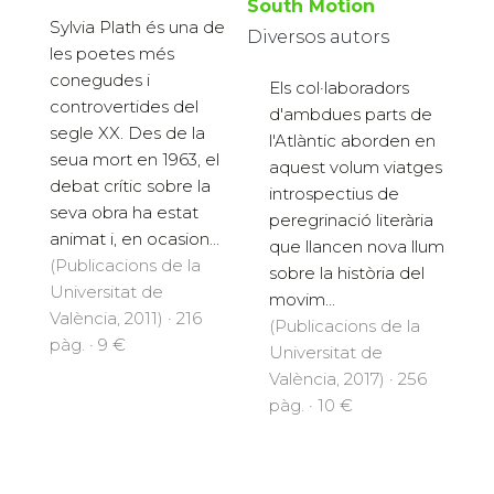
South Motion
Sylvia Plath és una de
Diversos autors
les poetes més
conegudes i
Els col·laboradors
controvertides del
d'ambdues parts de
segle XX. Des de la
l'Atlàntic aborden en
seua mort en 1963, el
aquest volum viatges
debat crític sobre la
introspectius de
seva obra ha estat
peregrinació literària
animat i, en ocasion...
que llancen nova llum
(Publicacions de la
sobre la història del
Universitat de
movim...
València, 2011) · 216
(Publicacions de la
pàg. · 9 €
Universitat de
València, 2017) · 256
pàg. · 10 €