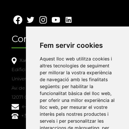
Contacte
Fem servir cookies
Aquest lloc web utilitza cookies i
Xarxa Vives d'Universitats
altres tecnologies de seguiment
Edifici Àgora
per millorar la vostra experiència
Universitat Jaume I, local 10
de navegació amb les finalitats
següents:
per habilitar la
Av. de Vicent Sos Baynat, s/n
funcionalitat bàsica del lloc web
,
12071 Castelló de la Plana
per oferir una millor experiència al
e-buc@vives.org
lloc web
,
per mesurar el vostre
interès pels nostres productes i
+34 964 72 89 93
serveis i per personalitzar les
interaccions de màrqueting
,
per