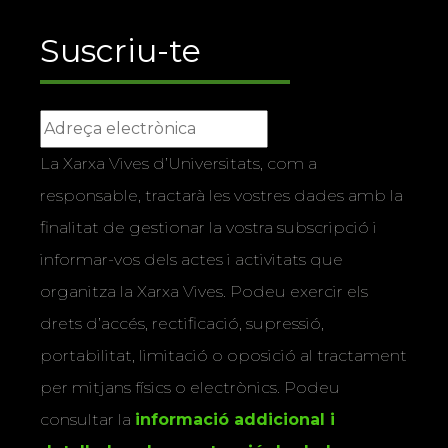
Suscriu-te
La Xarxa Vives d’Universitats, com a
responsable, tractarà les vostres dades amb la
finalitat de gestionar la vostra subscripció i
informar-vos dels actes i activitats que
organitza la Xarxa Vives. Podeu exercir els
drets d’accés, rectificació, supressió,
portabilitat, limitació o oposició al tractament
per mitjans físics o electrònics. Podeu
consultar la
informació addicional i