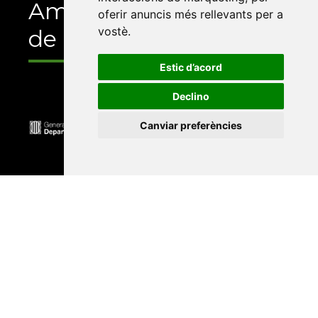
Amb el suport
oferir anuncis més rellevants per a
vostè
.
de
Estic d’acord
Declino
Canviar preferències
Universitat Abat Oliba CEU
•
Universitat d'Alacant
•
Universitat d'Andorra
•
Universitat Autònoma de
Barcelona
•
Universitat de Barcelona
•
Universitat
CEU Cardenal Herrera
•
Universitat de Girona
•
Universitat de les Illes Balears
•
Universitat