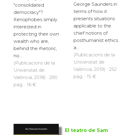
George Saunders in
"consolidated
terms of how it
democracy"?
presents situations
Xenophobes simply
applicable to the
interested in
chief notions of
protecting their own
posthumanist ethics
wealth who are,
a...
behind the rhetoric,
(Publicacions de la
no...
Universitat de
(Publicacions de la
València, 2019) · 252
Universitat de
pàg. · 15 €
València, 2018) · 290
pàg. · 16 €
El teatro de Sam