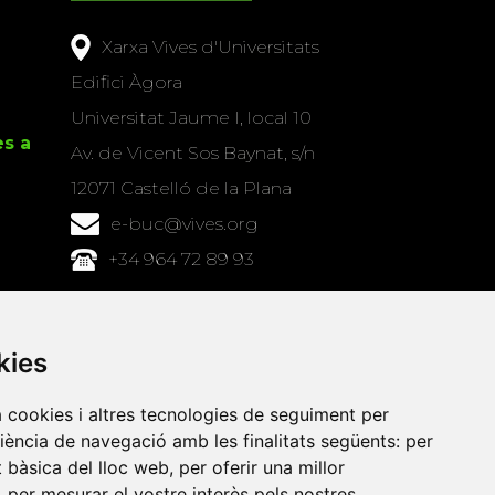
Xarxa Vives d'Universitats
Edifici Àgora
Universitat Jaume I, local 10
es a
Av. de Vicent Sos Baynat, s/n
12071 Castelló de la Plana
e-buc@vives.org
+34 964 72 89 93
Amb el suport
de
kies
a cookies i altres tecnologies de seguiment per
riència de navegació amb les finalitats següents:
per
at bàsica del lloc web
,
per oferir una millor
,
per mesurar el vostre interès pels nostres