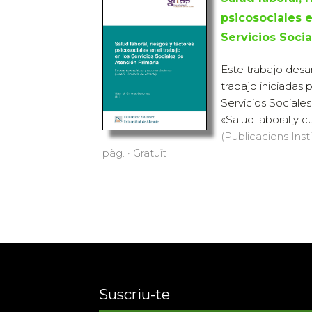
psicosociales e
Servicios Soci
Este trabajo desar
trabajo iniciadas 
Servicios Sociale
«Salud laboral y c
(Publicacions Inst
pàg. · Gratuït
Suscriu-te