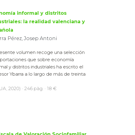
nomía informal y distritos
striales: la realidad valenciana y
añola
rra Pérez, Josep Antoni
resente volumen recoge una selección
portaciones que sobre economía
mal y distritos industriales ha escrito el
esor Ybarra a lo largo de más de treinta
UA, 2020) · 246 pàg. · 18 €
Escala de Valoración Sociofamiliar