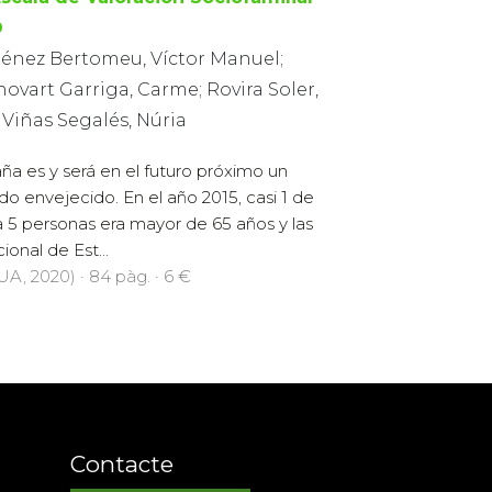
O
énez Bertomeu, Víctor Manuel;
ovart Garriga, Carme; Rovira Soler,
 Viñas Segalés, Núria
ña es y será en el futuro próximo un
do envejecido. En el año 2015, casi 1 de
 5 personas era mayor de 65 años y las
ional de Est...
UA, 2020) · 84 pàg. · 6 €
Contacte