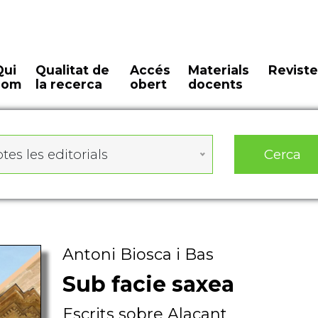
Qui
Qualitat de
Accés
Materials
Reviste
som
la recerca
obert
docents
Cerca
tes les editorials
Antoni Biosca i Bas
Sub facie saxea
Escrits sobre Alacant