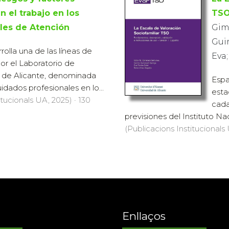
n el trabajo en los
TS
ales de Atención
Gim
Guin
rolla una de las líneas de
Eva;
por el Laboratorio de
s de Alicante, denominada
Espa
uidados profesionales en lo...
esta
itucionals UA, 2025) · 130
cada
previsiones del Instituto Nac
(Publicacions Institucionals 
Enllaços