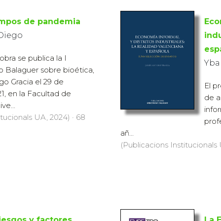
iempos de pandemia
Eco
 Diego
indu
esp
bra se publica la I
Yba
o Balaguer sobre bioética,
go Gracia el 29 de
El p
, en la Facultad de
de a
ve...
infor
itucionals UA, 2024) · 68
prof
añ...
(Publicacions Institucionals 
riesgos y factores
La 