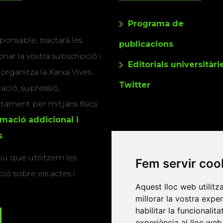
Programa de
ponsable, tractarà les
publicacions
nar la vostra subscripció i
Editorials universitàri
 organitza la Xarxa Vives.
Twitter
cació, supressió,
actament per mitjans físics
rmació addicional i
s
.
u que utilitzem les
Fem servir coo
ió sobre els actes i
Aquest lloc web utilitz
millorar la vostra expe
habilitar la funcionalit
experiència al lloc web