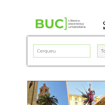
Actualitza les preferències de les cookies
To