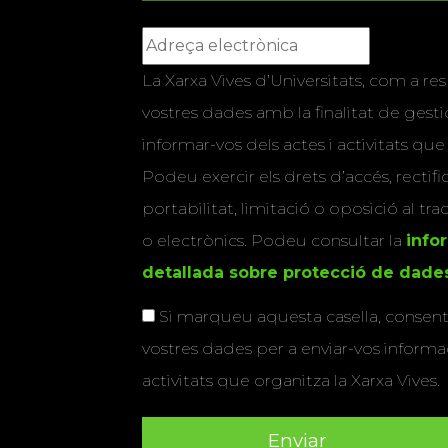
La Xarxa Vives d’Universitats, com a res
vostres dades amb la finalitat de gestio
informar-vos dels actes i activitats que
Podeu exercir els drets d’accés, rectifi
portabilitat, limitació o oposició al tr
o electrònics. Podeu consultar la
info
detallada sobre protecció de dade
Si marqueu aquesta casella, consenti
vostres dades per a enviar-vos informac
activitats que organitza la Xarxa Vives.