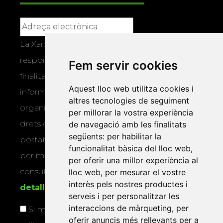
La Xarxa Vives d’Universitats, com a
responsable, tractarà les vostres dades amb la
Fem servir cookies
finalitat de gestionar la vostra subscripció i
Aquest lloc web utilitza cookies i
informar-vos dels actes i activitats que
altres tecnologies de seguiment
organitza la Xarxa Vives. Podeu exercir els
per millorar la vostra experiència
drets d’accés, rectificació, supressió,
de navegació amb les finalitats
següents:
per habilitar la
portabilitat, limitació o oposició al tractament
funcionalitat bàsica del lloc web
,
per mitjans físics o electrònics. Podeu
per oferir una millor experiència al
consultar la
informació addicional i
lloc web
,
per mesurar el vostre
interès pels nostres productes i
detallada sobre protecció de dades
.
serveis i per personalitzar les
interaccions de màrqueting
,
per
Si marqueu aquesta casella, consentiu que
oferir anuncis més rellevants per a