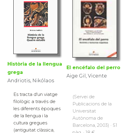
Història de la llengua
El encéfalo del perro
grega
Aige Gil, Vicente
Andriotis, Nikólaos
Es tracta d'un viatge
(Servei de
filològic a través de
Publicacions de la
les diferents èpoques
Universitat
de la llengua i la
Autònoma de
cultura gregues
Barcelona, 2003) · 51
(antiguitat clàssica,
pàg. · 18 €