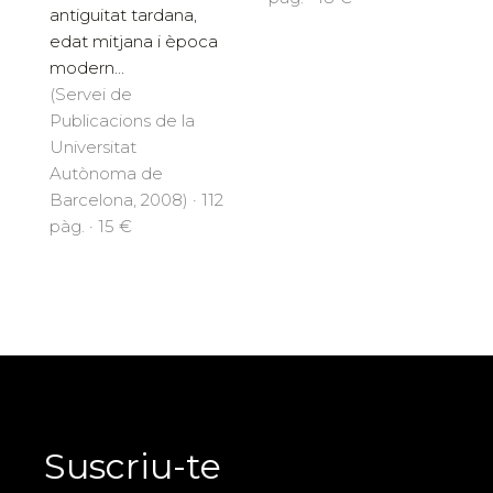
antiguitat tardana,
edat mitjana i època
modern...
(Servei de
Publicacions de la
Universitat
Autònoma de
Barcelona, 2008) · 112
pàg. · 15 €
Suscriu-te