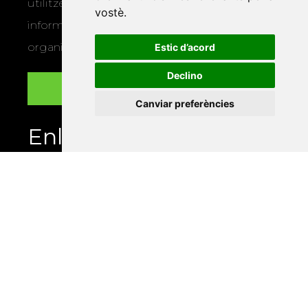
utilitzem les vostres dades per a enviar-vos
vostè
.
informació sobre els actes i activitats que
organitza la Xarxa Vives.
Estic d’acord
Declino
Canviar preferències
Enllaços
Programa de publicacions
Editorials universitàries a Twitter