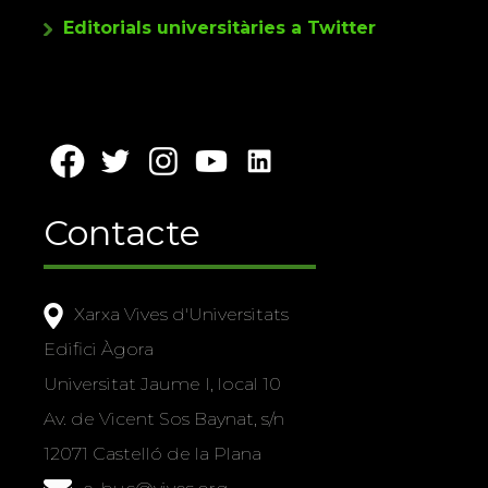
Editorials universitàries a Twitter
Contacte
Xarxa Vives d'Universitats
Edifici Àgora
Universitat Jaume I, local 10
Av. de Vicent Sos Baynat, s/n
12071 Castelló de la Plana