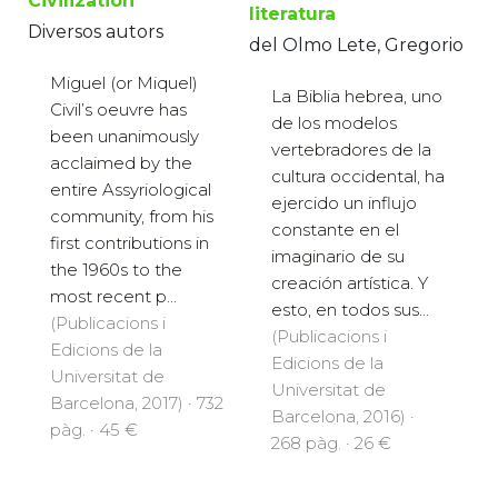
Civilization
literatura
Diversos autors
del Olmo Lete, Gregorio
Miguel (or Miquel)
La Biblia hebrea, uno
Civil’s oeuvre has
de los modelos
been unanimously
vertebradores de la
acclaimed by the
cultura occidental, ha
entire Assyriological
ejercido un influjo
community, from his
constante en el
first contributions in
imaginario de su
the 1960s to the
creación artística. Y
most recent p...
esto, en todos sus...
(Publicacions i
(Publicacions i
Edicions de la
Edicions de la
Universitat de
Universitat de
Barcelona, 2017) · 732
Barcelona, 2016) ·
pàg. · 45 €
268 pàg. · 26 €