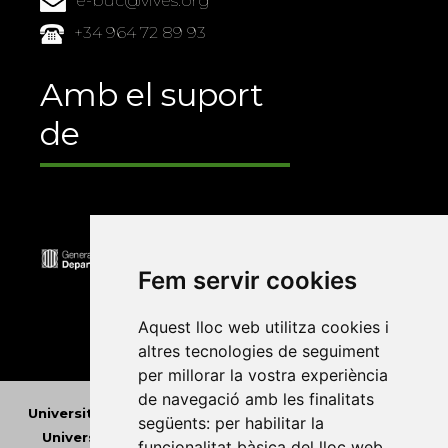
e-buc@vives.org
+34 964 72 89 93
Amb el suport
de
Fem servir cookies
Aquest lloc web utilitza cookies i
altres tecnologies de seguiment
per millorar la vostra experiència
de navegació amb les finalitats
Universitat Abat Oliba CEU
•
Universitat d'Alacant
•
següents:
per habilitar la
Universitat d'Andorra
•
Universitat Autònoma de
funcionalitat bàsica del lloc web
,