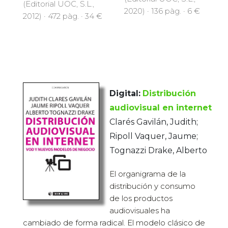
(Editorial UOC, S.L.,
2020) · 136 pàg. · 6 €
2012) · 472 pàg. · 34 €
Digital:
Distribución
audiovisual en internet
Clarés Gavilán, Judith;
Ripoll Vaquer, Jaume;
Tognazzi Drake, Alberto
El organigrama de la
distribución y consumo
de los productos
audiovisuales ha
cambiado de forma radical. El modelo clásico de