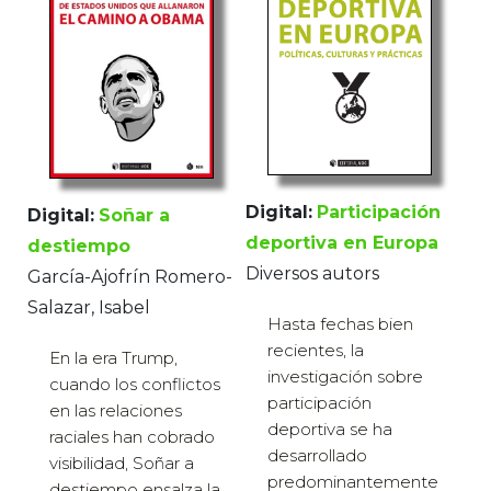
Digital:
Participación
Digital:
Soñar a
deportiva en Europa
destiempo
Diversos autors
García-Ajofrín Romero-
Salazar, Isabel
Hasta fechas bien
recientes, la
En la era Trump,
investigación sobre
cuando los conflictos
participación
en las relaciones
deportiva se ha
raciales han cobrado
desarrollado
visibilidad, Soñar a
predominantemente
destiempo ensalza la