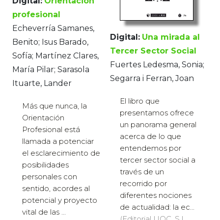
Digital:
Orientación
profesional
Echeverría Samanes,
Digital:
Una mirada al
Benito; Isus Barado,
Tercer Sector Social
Sofía; Martínez Clares,
Fuertes Ledesma, Sonia;
María Pilar; Sarasola
Segarra i Ferran, Joan
Ituarte, Lander
El libro que
Más que nunca, la
presentamos ofrece
Orientación
un panorama general
Profesional está
acerca de lo que
llamada a potenciar
entendemos por
el esclarecimiento de
tercer sector social a
posibilidades
través de un
personales con
recorrido por
sentido, acordes al
diferentes nociones
potencial y proyecto
de actualidad: la ec...
vital de las ...
(Editorial UOC, S.L.,