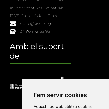
Universitat Jaume I, local 10
Av. de Vicent Sos Baynat, s/n
12071 Castelló de la Plana
e-buc@vives.org
+34 964 72 89 93
Amb el suport
de
Fem servir cookies
Aquest lloc web utilitza cookies i