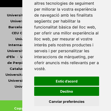
altres tecnologies de seguiment
per millorar la vostra experiència
de navegació amb les finalitats
Universitat Abat Oliba CEU
•
Universitat d'Alacant
•
següents:
per habilitar la
Universitat d'Andorra
•
Universitat Autònoma de
funcionalitat bàsica del lloc web
,
Barcelona
•
Universitat de Barcelona
•
Universitat
per oferir una millor experiència al
CEU Cardenal Herrera
•
Universitat de Girona
•
lloc web
,
per mesurar el vostre
Universitat de les Illes Balears
•
Universitat
interès pels nostres productes i
Internacional de Catalunya
•
Universitat Jaume I
•
serveis i per personalitzar les
Universitat de Lleida
•
Universitat Miguel Hernández
interaccions de màrqueting
,
per
d'Elx
•
Universitat Oberta de Catalunya
•
Universitat
oferir anuncis més rellevants per a
de Perpinyà Via Domitia
•
Universitat Politècnica de
vostè
.
Catalunya
•
Universitat Politècnica de València
•
Universitat Pompeu Fabra
•
Universitat Ramon Llull
•
Universitat Rovira i Virgili
•
Universitat de Sàsser
•
Estic d’acord
Universitat de València
•
Universitat de Vic -
Declino
Universitat Central de Catalunya
Canviar preferències
Copyright © 2026
-
Xarxa Vives d'Universitats