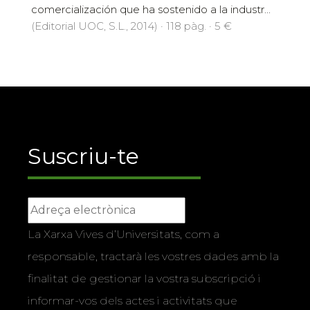
comercialización que ha sostenido a la industr...
(Editorial UOC, S.L., 2014) · 118 pàg. · 5 €
Suscriu-te
La Xarxa Vives d’Universitats, com a
responsable, tractarà les vostres dades amb la
finalitat de gestionar la vostra subscripció i
informar-vos dels actes i activitats que