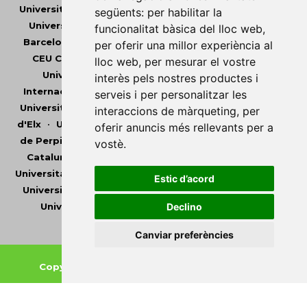
Universitat Abat Oliba CEU
•
Universitat d'Alacant
•
següents:
per habilitar la
Universitat d'Andorra
•
Universitat Autònoma de
funcionalitat bàsica del lloc web
,
Barcelona
•
Universitat de Barcelona
•
Universitat
per oferir una millor experiència al
CEU Cardenal Herrera
•
Universitat de Girona
•
lloc web
,
per mesurar el vostre
Universitat de les Illes Balears
•
Universitat
interès pels nostres productes i
Internacional de Catalunya
•
Universitat Jaume I
•
serveis i per personalitzar les
Universitat de Lleida
•
Universitat Miguel Hernández
interaccions de màrqueting
,
per
d'Elx
•
Universitat Oberta de Catalunya
•
Universitat
oferir anuncis més rellevants per a
de Perpinyà Via Domitia
•
Universitat Politècnica de
vostè
.
Catalunya
•
Universitat Politècnica de València
•
Universitat Pompeu Fabra
•
Universitat Ramon Llull
•
Estic d’acord
Universitat Rovira i Virgili
•
Universitat de Sàsser
•
Universitat de València
•
Universitat de Vic -
Declino
Universitat Central de Catalunya
Canviar preferències
Copyright © 2026
-
Xarxa Vives d'Universitats