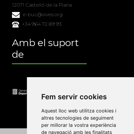
12071 Castelló de la Plana
e-buc@vives.org
+34 964 72 89 93
Amb el suport
de
Fem servir cookies
Aquest lloc web utilitza cookies i
altres tecnologies de seguiment
per millorar la vostra experiència
de navegació amb les finalitats