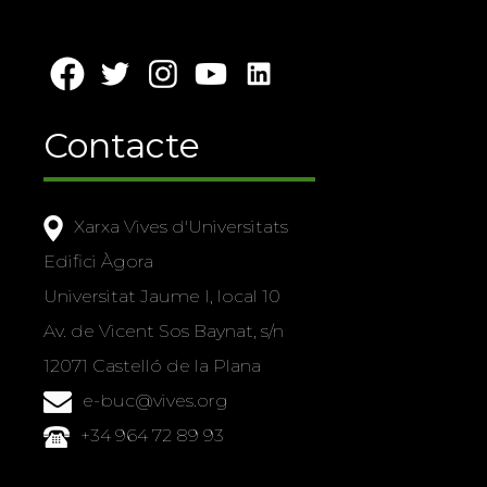
Contacte
Xarxa Vives d'Universitats
Edifici Àgora
Universitat Jaume I, local 10
Av. de Vicent Sos Baynat, s/n
12071 Castelló de la Plana
e-buc@vives.org
+34 964 72 89 93