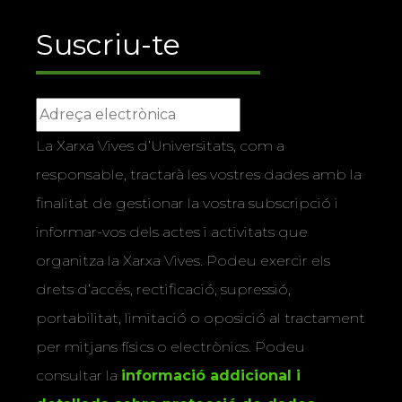
Suscriu-te
La Xarxa Vives d’Universitats, com a
responsable, tractarà les vostres dades amb la
finalitat de gestionar la vostra subscripció i
informar-vos dels actes i activitats que
organitza la Xarxa Vives. Podeu exercir els
drets d’accés, rectificació, supressió,
portabilitat, limitació o oposició al tractament
per mitjans físics o electrònics. Podeu
consultar la
informació addicional i