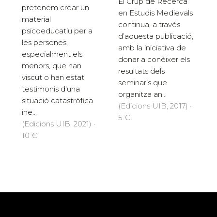
El Grup de Recerca
pretenem crear un
en Estudis Medievals
material
continua, a través
psicoeducatiu per a
d’aquesta publicació,
les persones,
amb la iniciativa de
especialment els
donar a conèixer els
menors, que han
resultats dels
viscut o han estat
seminaris que
testimonis d'una
organitza an...
situació catastròﬁca
(Edicions UIB, 2017) ·
ine...
5 €
(Edicions UIB, 2021) ·
10 €