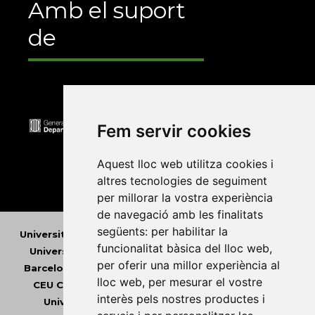
Amb el suport
de
Fem servir cookies
Aquest lloc web utilitza cookies i
altres tecnologies de seguiment
per millorar la vostra experiència
de navegació amb les finalitats
següents:
per habilitar la
Universitat Abat Oliba CEU
•
Universitat d'Alacant
•
funcionalitat bàsica del lloc web
,
Universitat d'Andorra
•
Universitat Autònoma de
per oferir una millor experiència al
Barcelona
•
Universitat de Barcelona
•
Universitat
lloc web
,
per mesurar el vostre
CEU Cardenal Herrera
•
Universitat de Girona
•
interès pels nostres productes i
Universitat de les Illes Balears
•
Universitat