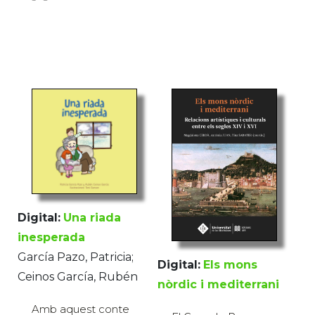
Digital:
Una riada
inesperada
García Pazo, Patricia;
Digital:
Els mons
Ceinos García, Rubén
nòrdic i mediterrani
Amb aquest conte