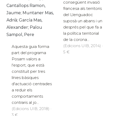
consegüent invasió
Cantallops Ramon,
francesa als territoris
Jaume; Muntaner Mas,
del Llenguadoc
Adrià; García Mas,
suposà un abans i un
després pel que fa a
Alexander; Palou
la política territorial
Sampol, Pere
de la corona...
(Edicions UIB, 2014) ·
Aquesta guia forma
5 €
part del programa
Posam valors a
l'esport, que està
constituït per tres
línies bàsiques
d'actuació centrades
a reduir els
comportaments
contraris al jo...
(Edicions UIB, 2018) ·
3 €