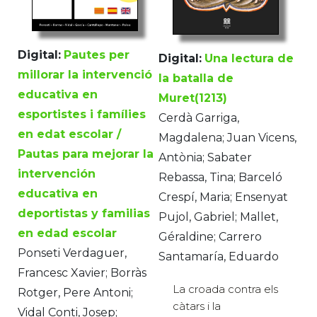
Digital:
Pautes per
Digital:
Una lectura de
millorar la intervenció
la batalla de
educativa en
Muret(1213)
esportistes i famílies
Cerdà Garriga,
en edat escolar /
Magdalena; Juan Vicens,
Pautas para mejorar la
Antònia; Sabater
intervención
Rebassa, Tina; Barceló
educativa en
Crespí, Maria; Ensenyat
deportistas y familias
Pujol, Gabriel; Mallet,
en edad escolar
Géraldine; Carrero
Ponseti Verdaguer,
Santamaría, Eduardo
Francesc Xavier; Borràs
La croada contra els
Rotger, Pere Antoni;
càtars i la
Vidal Conti, Josep;