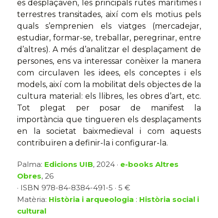
es desplaçaven, les principals rutes marítimes i
terrestres transitades, així com els motius pels
quals s’emprenien els viatges (mercadejar,
estudiar, formar-se, treballar, peregrinar, entre
d’altres). A més d’analitzar el desplaçament de
persones, ens va interessar conèixer la manera
com circulaven les idees, els conceptes i els
models, així com la mobilitat dels objectes de la
cultura material: els llibres, les obres d’art, etc.
Tot plegat per posar de manifest la
importància que tingueren els desplaçaments
en la societat baixmedieval i com aquests
contribuïren a definir-la i configurar-la.
Palma:
Edicions UIB
, 2024 ·
e-books Altres
Obres
, 26
· ISBN 978-84-8384-491-5 · 5 €
Matèria:
Història i arqueologia
:
Història social i
cultural