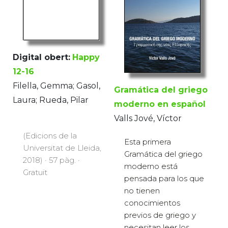
Digital obert:
Happy
12-16
Filella, Gemma; Gasol,
Gramática del griego
Laura; Rueda, Pilar
moderno en español
Valls Jové, Víctor
(Edicions de la
Esta primera
Universitat de Lleida,
Gramática del griego
2018) · 57 pàg. ·
moderno está
Gratuït
pensada para los que
no tienen
conocimientos
previos de griego y
necesitan leer los