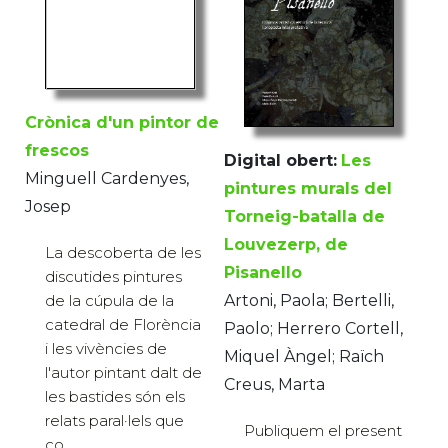
Crònica d'un pintor de
frescos
Digital obert:
Les
Minguell Cardenyes,
pintures murals del
Josep
Torneig-batalla de
Louvezerp, de
La descoberta de les
Pisanello
discutides pintures
de la cúpula de la
Artoni, Paola; Bertelli,
catedral de Florència
Paolo; Herrero Cortell,
i les vivències de
Miquel Àngel; Raïch
l'autor pintant dalt de
Creus, Marta
les bastides són els
relats paral·lels que
Publiquem el present
co...