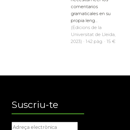
comentarios
gramaticales en su
propia leng...
(Edicions de la
Universitat de Lleida,
2023) · 142 pàg. · 15 €
Suscriu-te