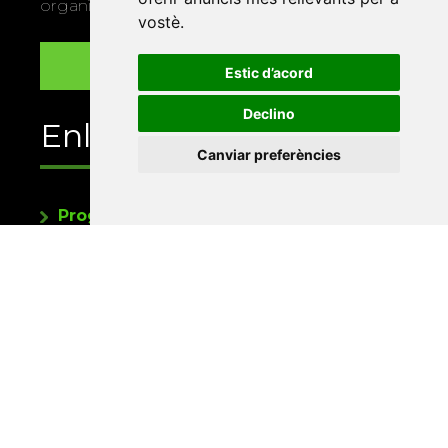
organitza la Xarxa Vives.
vostè
.
Estic d’acord
Declino
Enllaços
Canviar preferències
Programa de publicacions
Editorials universitàries a Twitter
Contacte