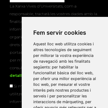
La Xarxa Vives d’Universitats, com a
responsable, tractarà les vostres dades amb la
finalitat de gestionar la vostra subscripció i
informar-vos dels actes i activitats que
Fem servir cookies
organitza la Xarxa Vives. Podeu exercir els
Aquest lloc web utilitza cookies i
drets d’accés, rectificació, supressió,
altres tecnologies de seguiment
portabilitat, limitació o oposició al tractament
per millorar la vostra experiència
per mitjans físics o electrònics. Podeu
de navegació amb les finalitats
següents:
per habilitar la
consultar la
informació addicional i
funcionalitat bàsica del lloc web
,
detallada sobre protecció de dades
.
per oferir una millor experiència al
lloc web
,
per mesurar el vostre
Si marqueu aquesta casella, consentiu que
interès pels nostres productes i
utilitzem les vostres dades per a enviar-vos
serveis i per personalitzar les
informació sobre els actes i activitats que
interaccions de màrqueting
,
per
oferir anuncis més rellevants per a