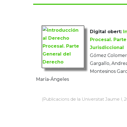
Digital obert:
I
Procesal. Part
Jurisdiccional
Gómez Colomer, 
Gargallo, Andrea
Montesinos Garc
María-Ángeles
(Publicacions de la Universitat Jaume I, 20