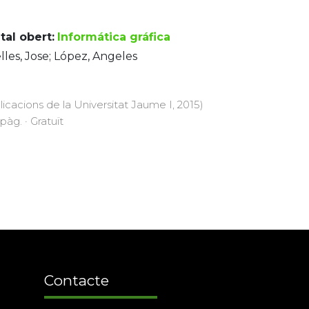
tal obert:
Informática gráfica
lles, Jose; López, Angeles
licacions de la Universitat Jaume I, 2015)
 pàg. · Gratuït
Contacte