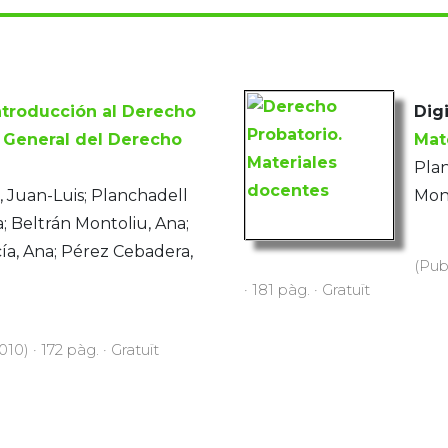
ntroducción al Derecho
Digi
e General del Derecho
Mat
Plan
Juan-Luis; Planchadell
Mont
; Beltrán Montoliu, Ana;
ía, Ana; Pérez Cebadera,
(Pub
· 181 pàg. · Gratuït
10) · 172 pàg. · Gratuït