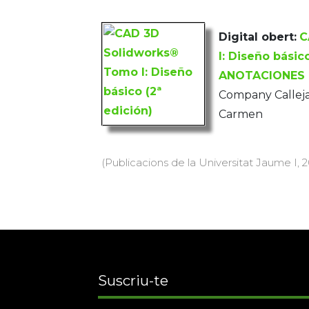
Digital obert:
C
I: Diseño bási
ANOTACIONES
Company Calleja
Carmen
(Publicacions de la Universitat Jaume I, 20
Suscriu-te