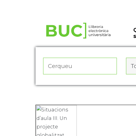
Actualitza les preferències de les cookies
To