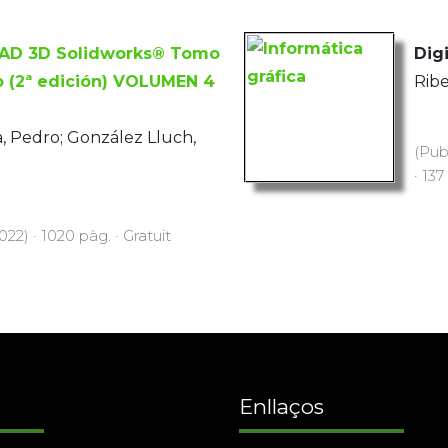
AD 3D Solidworks® Tomo
Digi
co (2ª edición) VOLUMEN 4
Ribe
, Pedro; González Lluch,
(Pub
· 137
22) · 1020 pàg. · Gratuït
Enllaços