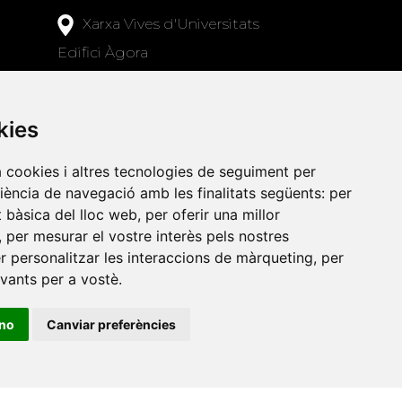
Xarxa Vives d'Universitats
Edifici Àgora
Universitat Jaume I, local 10
es a
Av. de Vicent Sos Baynat, s/n
kies
12071 Castelló de la Plana
e-buc@vives.org
a cookies i altres tecnologies de seguiment per
riència de navegació amb les finalitats següents:
per
+34 964 72 89 93
at bàsica del lloc web
,
per oferir una millor
,
per mesurar el vostre interès pels nostres
Amb el suport
er personalitzar les interaccions de màrqueting
,
per
de
evants per a vostè
.
ino
Canviar preferències