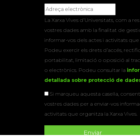
La Xarxa Vives d’Universitats, com a res
vostres dades amb la finalitat de gestio
informar-vos dels actes i activitats que
Podeu exercir els drets d’accés, rectifi
portabilitat, limitació o oposició al tr
o electrònics. Podeu consultar la
info
detallada sobre protecció de dade
Si marqueu aquesta casella, consenti
vostres dades per a enviar-vos informac
activitats que organitza la Xarxa Vives.