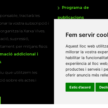
Programa de
ponsable, tractarà les
publicacions
nar la vostra subscripció i
Editorials universitàri
 organitza la Xarxa Vives.
Fem servir coo
Twitter
cació, supressió,
Aquest lloc web utilitz
actament per mitjans físics
millorar la vostra expe
rmació addicional i
habilitar la funcionalit
s
.
experiència al lloc web
productes i serveis i p
u que utilitzem les
oferir anuncis més rell
ió sobre els actes i
Estic d’acord
Decl