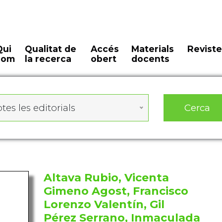
Qui
Qualitat de
Accés
Materials
Reviste
som
la recerca
obert
docents
Cerca
tes les editorials
Altava Rubio, Vicenta
Gimeno Agost, Francisco
Lorenzo Valentín, Gil
Pérez Serrano, Inmaculada