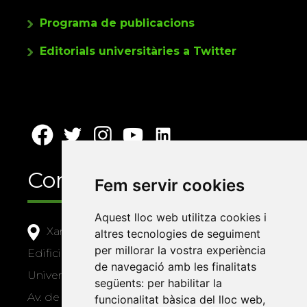
Programa de publicacions
Editorials universitàries a Twitter
Contacte
Fem servir cookies
Aquest lloc web utilitza cookies i
Xarxa Vives d'Universitats
altres tecnologies de seguiment
per millorar la vostra experiència
Edifici Àgora
de navegació amb les finalitats
Universitat Jaume I, local 10
següents:
per habilitar la
Av. de Vicent Sos Baynat, s/n
funcionalitat bàsica del lloc web
,