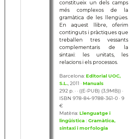
constitueix un dels camps
més complexos de la
gramàtica de les llengües.
En aquest llibre, oferim
continguts i pràctiques que
treballen tres vessants
complementaris de la
sintaxi: les unitats, les
relacions i els processos.
Barcelona:
Editorial UOC,
S.L.
, 2011 ·
Manuals
292 p. · · ((E-PUB) (3,9MB)) ·
ISBN 978-84-9788-361-0 · 9
€
Matèria:
Llenguatge i
lingüística
:
Gramàtica,
sintaxi i morfologia