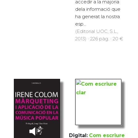
accedir a la majoria
dela informació que
ha generat la nostra
esp...
(Editorial UOC, S.L.,
2013) · 226 pàg. · 20 €
Digital:
Com escriure