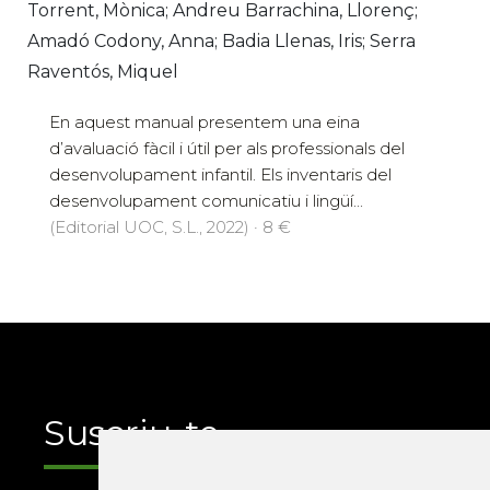
Torrent, Mònica; Andreu Barrachina, Llorenç;
Amadó Codony, Anna; Badia Llenas, Iris; Serra
Raventós, Miquel
En aquest manual presentem una eina
d’avaluació fàcil i útil per als professionals del
desenvolupament infantil. Els inventaris del
desenvolupament comunicatiu i lingüí...
(Editorial UOC, S.L., 2022) · 8 €
Suscriu-te