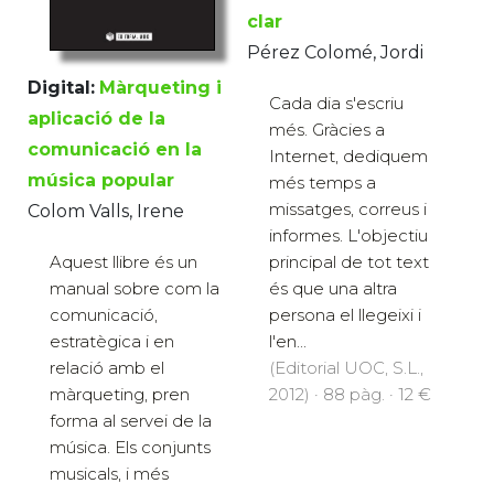
clar
Pérez Colomé, Jordi
Digital:
Màrqueting i
Cada dia s'escriu
aplicació de la
més. Gràcies a
comunicació en la
Internet, dediquem
música popular
més temps a
missatges, correus i
Colom Valls, Irene
informes. L'objectiu
principal de tot text
Aquest llibre és un
és que una altra
manual sobre com la
persona el llegeixi i
comunicació,
l'en...
estratègica i en
(Editorial UOC, S.L.,
relació amb el
2012) · 88 pàg. · 12 €
màrqueting, pren
forma al servei de la
música. Els conjunts
musicals, i més