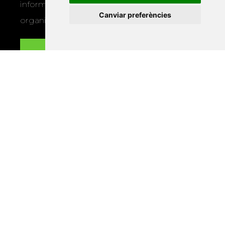
informació sobre els actes i activitats que
Canviar preferències
organitza la Xarxa Vives.
Enllaços
Programa de publicacions
Editorials universitàries a Twitter