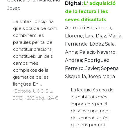
Digital:
L' adquisició
Josep
de la lectura i les
seves dificultats
La sintaxi, disciplina
Andreu i Barrachina,
que s'ocupa de com
combinem les
Llorenç; Lara Díaz, María
paraules per tal de
Fernanda; López Sala,
constituir oracions,
Anna; Palacio Navarro,
constitueix un dels
Andrea; Rodríguez
camps més
Ferreiro, Javier; Sopena
complexos de la
Sisquella, Josep Maria
gramàtica de les
llengües. En ...
La lectura és una de
(Editorial UOC, S.L.,
les habilitats més
2012) · 292 pàg. · 24 €
importants per al
desenvolupament
dels humans atès
que ens permet