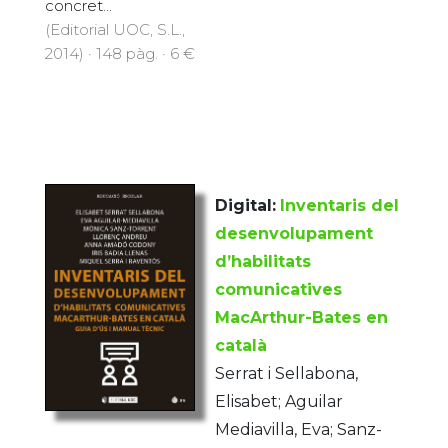
concret...
(Editorial UOC, S.L.,
2014) · 148 pàg. · 6 €
Digital:
Inventaris del
desenvolupament
d’habilitats
comunicatives
MacArthur-Bates en
català
Serrat i Sellabona,
Elisabet; Aguilar
Mediavilla, Eva; Sanz-