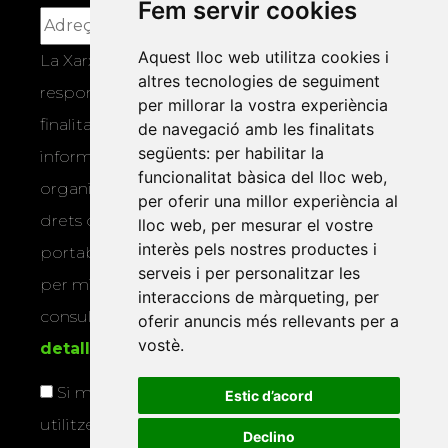
Fem servir cookies
Aquest lloc web utilitza cookies i
La Xarxa Vives d’Universitats, com a
altres tecnologies de seguiment
responsable, tractarà les vostres dades amb la
per millorar la vostra experiència
finalitat de gestionar la vostra subscripció i
de navegació amb les finalitats
següents:
per habilitar la
informar-vos dels actes i activitats que
funcionalitat bàsica del lloc web
,
organitza la Xarxa Vives. Podeu exercir els
per oferir una millor experiència al
drets d’accés, rectificació, supressió,
lloc web
,
per mesurar el vostre
interès pels nostres productes i
portabilitat, limitació o oposició al tractament
serveis i per personalitzar les
per mitjans físics o electrònics. Podeu
interaccions de màrqueting
,
per
consultar la
informació addicional i
oferir anuncis més rellevants per a
vostè
.
detallada sobre protecció de dades
.
Si marqueu aquesta casella, consentiu que
Estic d’acord
utilitzem les vostres dades per a enviar-vos
Declino