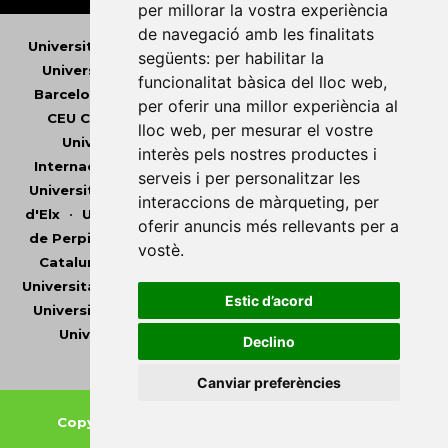
per millorar la vostra experiència
de navegació amb les finalitats
Universitat Abat Oliba CEU
•
Universitat d'Alacant
•
següents:
per habilitar la
Universitat d'Andorra
•
Universitat Autònoma de
funcionalitat bàsica del lloc web
,
Barcelona
•
Universitat de Barcelona
•
Universitat
per oferir una millor experiència al
CEU Cardenal Herrera
•
Universitat de Girona
•
lloc web
,
per mesurar el vostre
Universitat de les Illes Balears
•
Universitat
interès pels nostres productes i
Internacional de Catalunya
•
Universitat Jaume I
•
serveis i per personalitzar les
Universitat de Lleida
•
Universitat Miguel Hernández
interaccions de màrqueting
,
per
d'Elx
•
Universitat Oberta de Catalunya
•
Universitat
oferir anuncis més rellevants per a
de Perpinyà Via Domitia
•
Universitat Politècnica de
vostè
.
Catalunya
•
Universitat Politècnica de València
•
Universitat Pompeu Fabra
•
Universitat Ramon Llull
•
Estic d’acord
Universitat Rovira i Virgili
•
Universitat de Sàsser
•
Universitat de València
•
Universitat de Vic -
Declino
Universitat Central de Catalunya
Canviar preferències
Copyright © 2026
-
Xarxa Vives d'Universitats