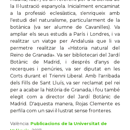
la Il·lustració espanyola. Inicialment encaminat
a la professió eclesiàstica, s'enriqueix amb
l'estudi del naturalisme, particularment de la
botànica (va ser alumne de Cavanilles). Va
ampliar els seus estudis a París i Londres, i va
realitzar un viatge per Andalusia que li va
permetre realitzar la «Historia natural del
Reino de Granada». Va ser bibliotecari del Jardí
Botànic de Madrid, i després d'anys de
recerques i penúries, va ser diputat en les
Corts durant el Trienni Liberal. Amb l'arribada
dels Fills de Sant Lluís, va ser reclamat pel rei
per a acabar la història de Granada, i fou també
elegit com a director del Jardí Botànic de
Madrid. D'aquesta manera, Rojas Clemente es
perfila com un savi il·lustrat sense fronteres.
València:
Publicacions de la Universitat de