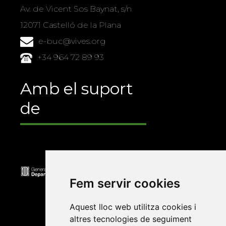
Av. de Vicent Sos Baynat, s/n
12071 Castelló de la Plana
e-buc@vives.org
+34 964 72 89 93
Amb el suport
de
Fem servir cookies
Aquest lloc web utilitza cookies i
altres tecnologies de seguiment