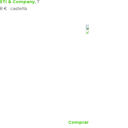
BTI & Company
, 7
8 € · castellà
Comprar