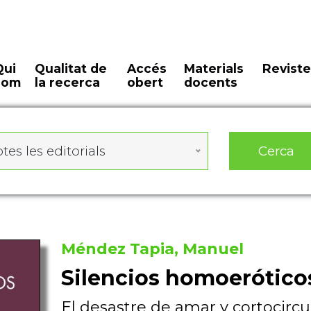
Qui
Qualitat de
Accés
Materials
Reviste
som
la recerca
obert
docents
Cerca
tes les editorials
Méndez Tapia, Manuel
Silencios homoerótico
El desastre de amar y cortocircu