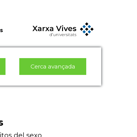
s
Cerca avançada
s
itos del sexo