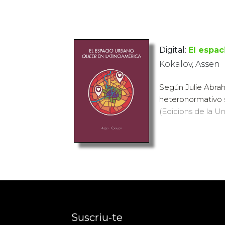
Digital:
El espa
Kokalov, Assen
Según Julie Abrah
heteronormativo se
(Edicions de la Uni
Suscriu-te