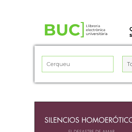
Actualitza les preferències de les cookies
To