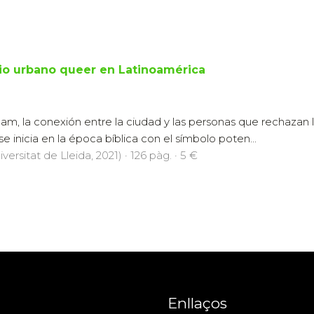
cio urbano queer en Latinoamérica
am, la conexión entre la ciudad y las personas que rechazan l
 inicia en la época bíblica con el símbolo poten...
versitat de Lleida, 2021) · 126 pàg. · 5 €
Enllaços