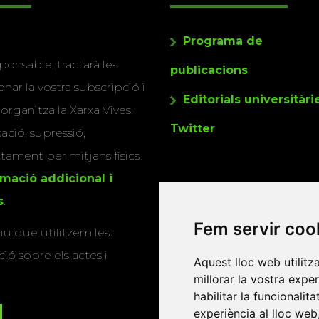
Programa de
ponsable, tractarà les
publicacions
nar la vostra subscripció i
Editorials universitàri
 organitza la Xarxa Vives.
Twitter
cació, supressió,
actament per mitjans físics
rmació addicional i
s
.
Fem servir coo
u que utilitzem les
ió sobre els actes i
Aquest lloc web utilitz
millorar la vostra expe
habilitar la funcionalit
experiència al lloc web