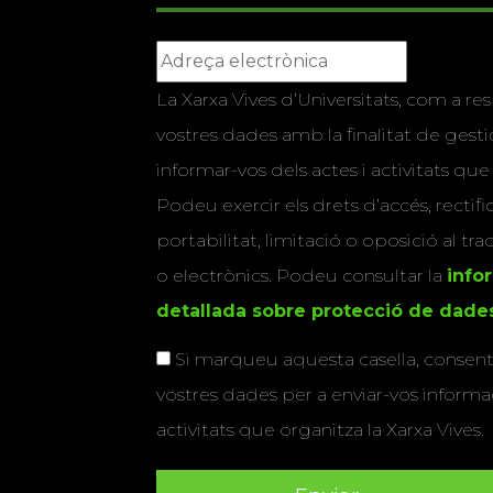
La Xarxa Vives d’Universitats, com a res
vostres dades amb la finalitat de gestio
informar-vos dels actes i activitats que
Podeu exercir els drets d’accés, rectifi
portabilitat, limitació o oposició al tr
o electrònics. Podeu consultar la
info
detallada sobre protecció de dade
Si marqueu aquesta casella, consenti
vostres dades per a enviar-vos informac
activitats que organitza la Xarxa Vives.