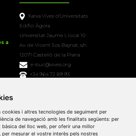
Xarxa Vives d'Universitats
Edifici Àgora
Universitat Jaume I, local 10
es a
Av. de Vicent Sos Baynat, s/n
12071 Castelló de la Plana
e-buc@vives.org
+34 964 72 89 93
Amb el suport
kies
de
a cookies i altres tecnologies de seguiment per
riència de navegació amb les finalitats següents:
per
at bàsica del lloc web
,
per oferir una millor
,
per mesurar el vostre interès pels nostres