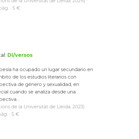
cions de la Universitat de Lleida, 2024) ·
pàg. · 5 €
al:
Di/versos
oesía ha ocupado un lugar secundario en
mbito de los estudios literarios con
pectiva de género y sexualidad, en
cial cuando se analiza desde una
pectiva...
cions de la Universitat de Lleida, 2023) ·
pàg. · 5 €