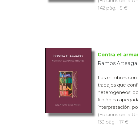
(Edicions de la Uni
142 pàg. · 5 €
Contra el arma
Ramos Arteaga,
Los mimbres con l
trabajos que con
heterogéneos: por
filológica apegada
interpretación; por
(Edicions de la Uni
133 pàg. · 17 €