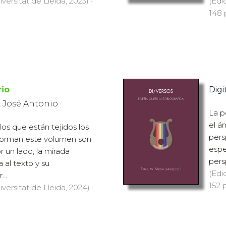
versitat de Lleida, 2023) ·
(Edi
148 
rio
Digit
 José Antonio
La p
el á
os que están tejidos los
pers
forman este volumen son
espe
 un lado, la mirada
pers
 al texto y su
(Edi
...
152 
versitat de Lleida, 2024) ·