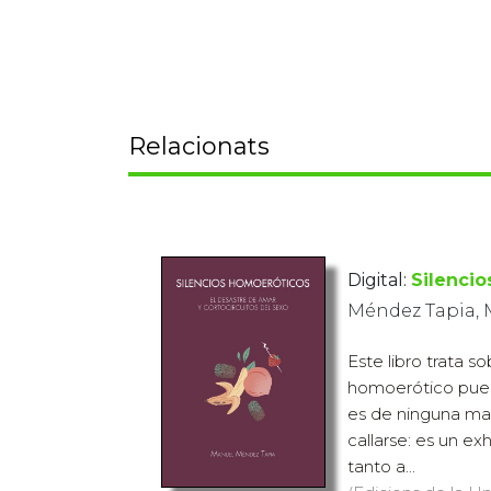
Relacionats
Digital:
Silenci
Méndez Tapia,
Este libro trata so
homoerótico pued
es de ninguna man
callarse: es un ex
tanto a...