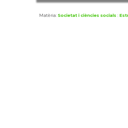
Matèria:
Societat i ciències socials
:
Est