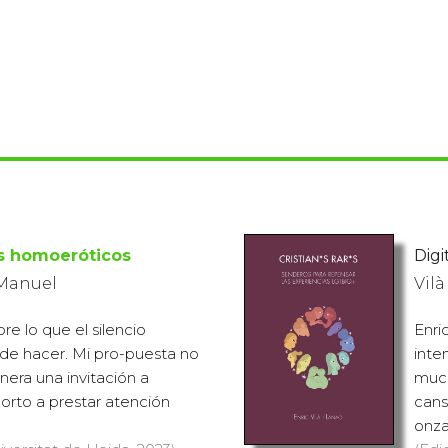
os homoeróticos
Digit
 Manuel
Vilà
bre lo que el silencio
Enri
e hacer. Mi pro-puesta no
inte
era una invitación a
much
horto a prestar atención
cans
onza 