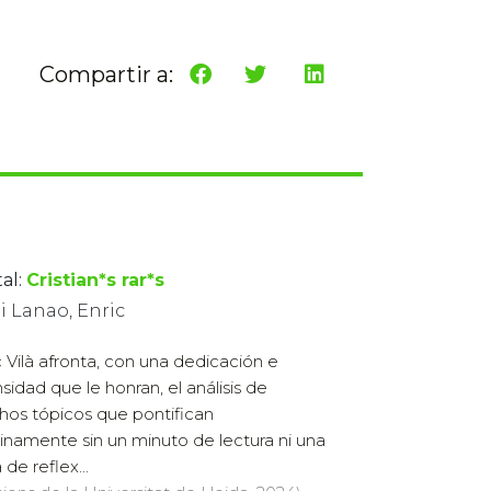
Compartir a:
al:
Cristian*s rar*s
 i Lanao, Enric
c Vilà afronta, con una dedicación e
nsidad que le honran, el análisis de
os tópicos que pontifican
inamente sin un minuto de lectura ni una
de reflex...