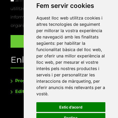
Si marqueu aquesta casella, consentiu que
Fem servir cookies
utilitzem les vostres dades per a enviar-vos
informació sobre els actes i activitats que
Aquest lloc web utilitza cookies i
altres tecnologies de seguiment
organitza la Xarxa Vives.
per millorar la vostra experiència
de navegació amb les finalitats
següents:
per habilitar la
funcionalitat bàsica del lloc web
,
per oferir una millor experiència al
Enllaços
lloc web
,
per mesurar el vostre
interès pels nostres productes i
serveis i per personalitzar les
Programa de publicacions
interaccions de màrqueting
,
per
oferir anuncis més rellevants per a
Editorials universitàries a Twitter
vostè
.
Estic d’acord
Declino