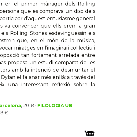
 en el primer mànager dels Rolling
a persona que es comprava un disc dels
 participar d’aquest entusiasme general
 Els va convèncer que ells eren la gran
 els Rolling Stones esdevinguessin els
ostren que, en el món de la música,
ar miratges en l’imaginari col·lectiu i
’oposició tan fortament arrelada entre
iñas proposa un estudi comparat de les
utors amb la intenció de desmuntar el
Dylan el fa anar més enllà: a través del
x una interessant reflexió sobre la
Barcelona
, 2018 ·
FILOLOGIA UB
18 €