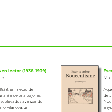
ven lector (1938-1939)
Esc
io
Mur
1938, en medio del
Aque
una Barcelona bajo las
de J
 sublevados avanzando
Nouc
nio Vilanova, un
anys,