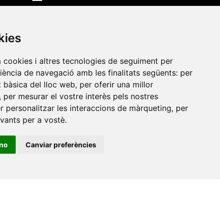
Amb el suport
de
kies
a cookies i altres tecnologies de seguiment per
riència de navegació amb les finalitats següents:
per
at bàsica del lloc web
,
per oferir una millor
,
per mesurar el vostre interès pels nostres
er personalitzar les interaccions de màrqueting
,
per
evants per a vostè
.
ino
Canviar preferències
•
Universitat de Barcelona
•
Universitat CEU Cardenal
itat Jaume I
•
Universitat de Lleida
•
Universitat Miguel
ca de Catalunya
•
Universitat Politècnica de València
•