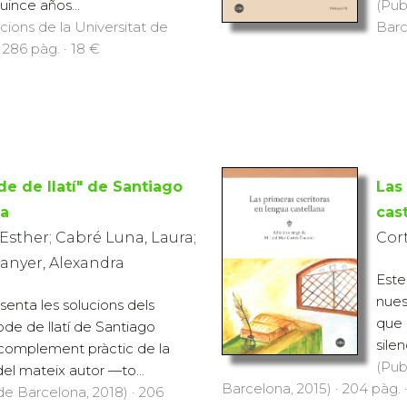
ince años...
(Pub
icions de la Universitat de
Barc
 286 pàg. · 18 €
de de llatí" de Santiago
Las
a
cas
 Esther; Cabré Luna, Laura;
Cort
anyer, Alexandra
Este
nues
enta les solucions dels
que 
ode de llatí de Santiago
sile
complement pràctic de la
(Pub
del mateix autor —to...
Barcelona, 2015) · 204 pàg. 
 de Barcelona, 2018) · 206