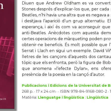
Diuen que Andrew Oldham es va convertir
Stones després d’explicar-los que, per cad
Beatles, n’hi havia una altra que es negava a
i desitjava l’aparició d’un grup alternatiu.
esperança, i així és com va aconseguir que
anti-Beatles. Anècdotes com aquesta dem
certes operacions de màrqueting poden provoc
obtenir-ne beneficis. És molt possible que l
Serrat i Llach en sigui un exemple. David V
lletres de les cançons d’aquests dos canta
tòpic que els enfronta, però la figura de Bob 
que anomena «l’efecte Dylan», ens oferei
presència de la poesia en la cançó d’autor.
Publicacions i Edicions de la Universitat de 
268 p. · 17 x 24 cm · · ISBN 978-84-9168-080-2 · 
Matèria:
Llenguatge i lingüística
:
Lingüística