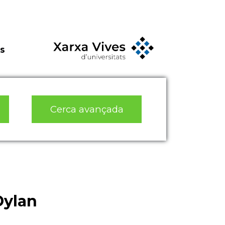
s
Cerca avançada
 Dylan