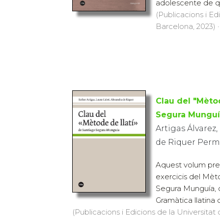
adolescente de qu
(Publicacions i Ed
Barcelona, 2023) ·
Clau del "Mèto
Segura Munguí
Artigas Álvarez,
de Riquer Perm
Aquest volum pres
exercicis del Mèt
Segura Munguía, 
Gramàtica llatina 
(Publicacions i Edicions de la Universitat