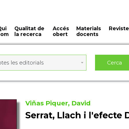
Qui
Qualitat de
Accés
Materials
Reviste
som
la recerca
obert
docents
Cerca
tes les editorials
Viñas Piquer, David
Serrat, Llach i l'efecte