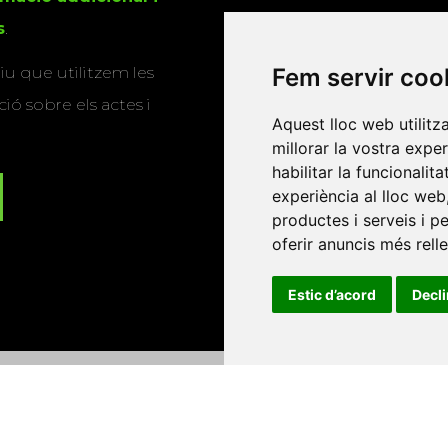
s
.
u que utilitzem les
Fem servir coo
ió sobre els actes i
Aquest lloc web utilitz
millorar la vostra expe
habilitar la funcionalit
experiència al lloc web
productes i serveis i p
oferir anuncis més rell
Estic d’acord
Decl
Universitat d'Andorra
•
Universitat Autònoma de Barcelona
es Balears
•
Universitat Internacional de Catalunya
•
Univers
Universitat de Perpinyà Via Domitia
•
Universitat Politècni