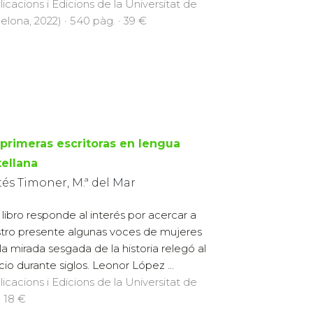
licacions i Edicions de la Universitat de
elona, 2022) · 540 pàg. · 39 €
 primeras escritoras en lengua
tellana
és Timoner, M.ª del Mar
 libro responde al interés por acercar a
tro presente algunas voces de mujeres
la mirada sesgada de la historia relegó al
ncio durante siglos. Leonor López ...
licacions i Edicions de la Universitat de
· 18 €