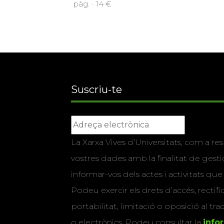
pàg. · 14 €
Suscriu-te
La Xarxa Vives d’Universitats, com a res
vostres dades amb la finalitat de gestio
informar-vos dels actes i activitats que
Podeu exercir els drets d’accés, rectifi
portabilitat, limitació o oposició al tr
o electrònics. Podeu consultar la
info