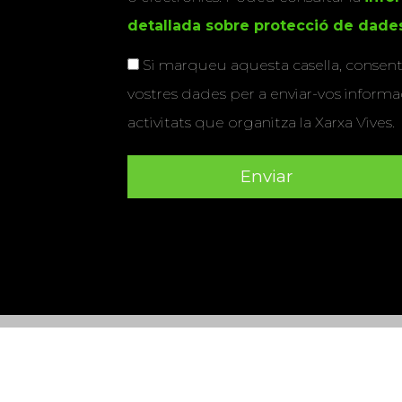
detallada sobre protecció de dade
Si marqueu aquesta casella, consenti
vostres dades per a enviar-vos informac
activitats que organitza la Xarxa Vives.
Universitat Abat Oliba CEU
•
Universitat d'Alacant
•
Herrera
•
Universitat de Girona
•
Universitat de les Ill
Hernández d'Elx
•
Universitat Oberta de Catalunya
•