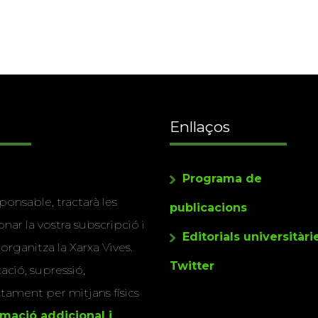
Enllaços
Programa de
ponsable, tractarà les
publicacions
nar la vostra subscripció i
Editorials universitàri
 organitza la Xarxa Vives.
Twitter
cació, supressió,
actament per mitjans físics
rmació addicional i