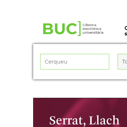
Actualitza les preferències de les cookies
To