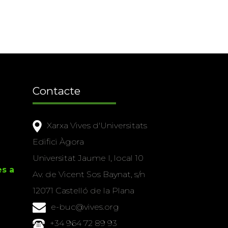
Contacte
Xarxa Vives d'Universitats
Edifici Àgora
Universitat Jaume I, local 10
es a
Av. de Vicent Sos Baynat, s/n
12071 Castelló de la Plana
e-buc@vives.org
+34 964 72 89 93