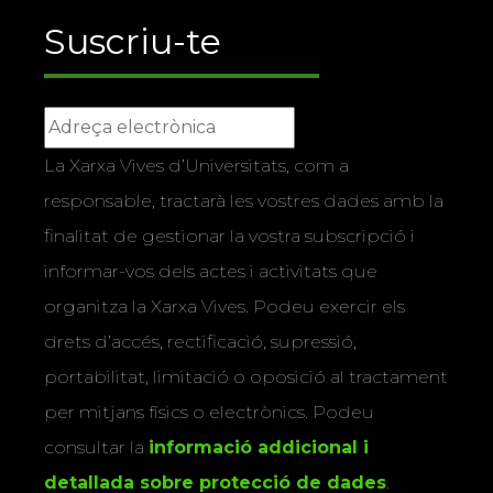
Suscriu-te
La Xarxa Vives d’Universitats, com a
responsable, tractarà les vostres dades amb la
finalitat de gestionar la vostra subscripció i
informar-vos dels actes i activitats que
organitza la Xarxa Vives. Podeu exercir els
drets d’accés, rectificació, supressió,
portabilitat, limitació o oposició al tractament
per mitjans físics o electrònics. Podeu
consultar la
informació addicional i
detallada sobre protecció de dades
.