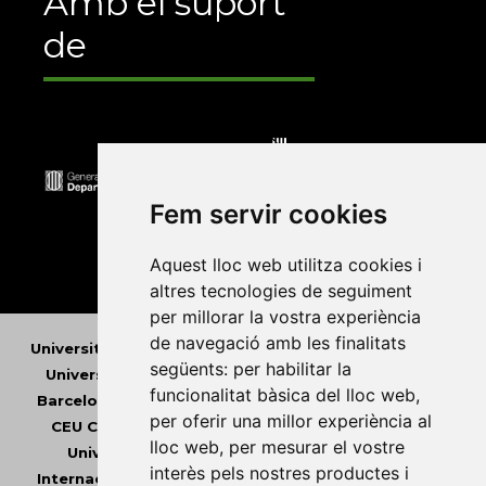
Amb el suport
de
Fem servir cookies
Aquest lloc web utilitza cookies i
altres tecnologies de seguiment
per millorar la vostra experiència
de navegació amb les finalitats
Universitat Abat Oliba CEU
•
Universitat d'Alacant
•
següents:
per habilitar la
Universitat d'Andorra
•
Universitat Autònoma de
funcionalitat bàsica del lloc web
,
Barcelona
•
Universitat de Barcelona
•
Universitat
per oferir una millor experiència al
CEU Cardenal Herrera
•
Universitat de Girona
•
lloc web
,
per mesurar el vostre
Universitat de les Illes Balears
•
Universitat
interès pels nostres productes i
Internacional de Catalunya
•
Universitat Jaume I
•