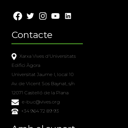
Contacte
Xarxa Vives d'Universitats
Edifici Àgora
Universitat Jaume I, local 10
Av. de Vicent Sos Baynat, s/n
12071 Castelló de la Plana
e-buc@vives.org
+34 964 72 89 93