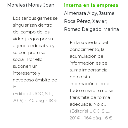
Morales i Moras, Joan
interna en la empresa
Almenara Aloy, Jaume;
Los serious games se
Roca Pérez, Xavier;
singularizan dentro
Romeo Delgado, Marina
del campo de los
videojuegos por su
En la sociedad del
agenda educativa y
conocimiento, la
su compromiso
acumulación de
social. Por ello,
información es de
suponen un
suma importancia,
interesante y
pero esta
novedoso ámbito de
información pierde
in...
todo su valor si no se
(Editorial UOC, S.L.,
transmite de forma
2015) · 140 pàg. · 18 €
adecuada. No c...
(Editorial UOC, S.L.,
2014) · 164 pàg. · 6 €