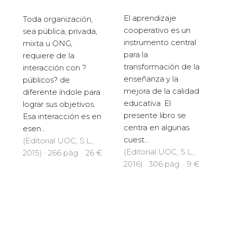
El aprendizaje
Toda organización,
cooperativo es un
sea pública, privada,
instrumento central
mixta u ONG,
para la
requiere de la
transformación de la
interacción con ?
enseñanza y la
públicos? de
mejora de la calidad
diferente índole para
educativa. El
lograr sus objetivos.
presente libro se
Esa interacción es en
centra en algunas
esen...
cuest...
(Editorial UOC, S.L.,
(Editorial UOC, S.L.,
2015) · 266 pàg. · 26 €
2016) · 306 pàg. · 9 €