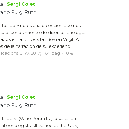
al:
Sergi Colet
yano Puig, Ruth
atos de Vino es una colección que nos
ta el conocimiento de diversos enólogos
dos en la Universitat Rovira i Virgili. A
és de la narración de su experienc...
licacions URV, 2017) · 64 pàg. · 10 €
al:
Sergi Colet
yano Puig, Ruth
ats de Vi (Wine Portraits), focuses on
ral oenologists, all trained at the URV,