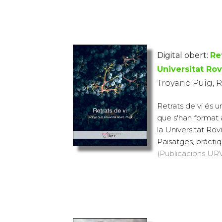
Digital obert:
Re
Universitat Rovi
Troyano Puig, 
Retrats de vi és u
que s'han format 
la Universitat Rovi
Paisatges, pràctique
(Publicacions URV, 