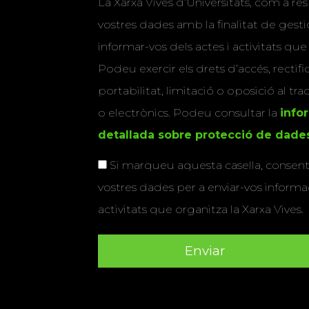
La Xarxa Vives d’Universitats, com a res
vostres dades amb la finalitat de gestio
informar-vos dels actes i activitats que
Podeu exercir els drets d’accés, rectifi
portabilitat, limitació o oposició al tr
o electrònics. Podeu consultar la
info
detallada sobre protecció de dade
Si marqueu aquesta casella, consenti
vostres dades per a enviar-vos informac
activitats que organitza la Xarxa Vives.