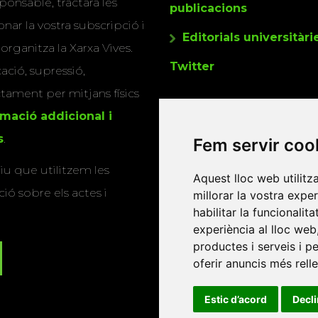
ponsable, tractarà les
publicacions
nar la vostra subscripció i
Editorials universitàri
 organitza la Xarxa Vives.
Twitter
cació, supressió,
actament per mitjans físics
rmació addicional i
s
.
Fem servir coo
u que utilitzem les
Aquest lloc web utilitz
ió sobre els actes i
millorar la vostra expe
habilitar la funcionalit
experiència al lloc web
productes i serveis i p
oferir anuncis més rell
Estic d’acord
Decl