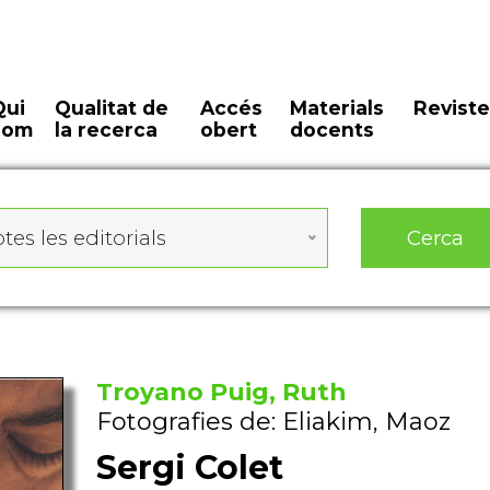
Qui
Qualitat de
Accés
Materials
Reviste
som
la recerca
obert
docents
Cerca
tes les editorials
Troyano Puig, Ruth
Fotografies de: Eliakim, Maoz
Sergi Colet