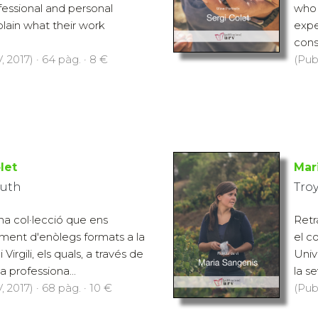
fessional and personal
who 
lain what their work
expe
consi
 2017) · 64 pàg. · 8 €
(Pub
let
Mar
Ruth
Tro
na col·lecció que ens
Retr
ment d'enòlegs formats a la
el c
 Virgili, els quals, a través de
Unive
a professiona...
la s
 2017) · 68 pàg. · 10 €
(Pub