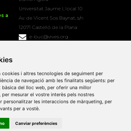
Universitat Jaume I, local 10
es a
Av. de Vicent Sos Baynat, s/n
12071 Castelló de la Plana
e-buc@vives.org
+34 964 72 89 93
kies
Amb el suport
de
a cookies i altres tecnologies de seguiment per
riència de navegació amb les finalitats següents:
per
at bàsica del lloc web
,
per oferir una millor
,
per mesurar el vostre interès pels nostres
er personalitzar les interaccions de màrqueting
,
per
evants per a vostè
.
ino
Canviar preferències