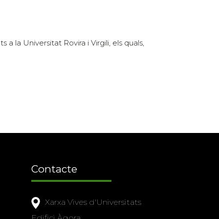
la Universitat Rovira i Virgili, els quals,
Contacte
Xarxa Vives d'Universitats
Edifici Àgora