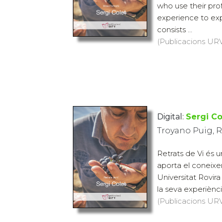
who use their pro
experience to exp
consists ...
(Publicacions URV,
Digital:
Sergi Co
Troyano Puig, 
Retrats de Vi és u
aporta el coneixe
Universitat Rovira i
la seva experiènci
(Publicacions URV,