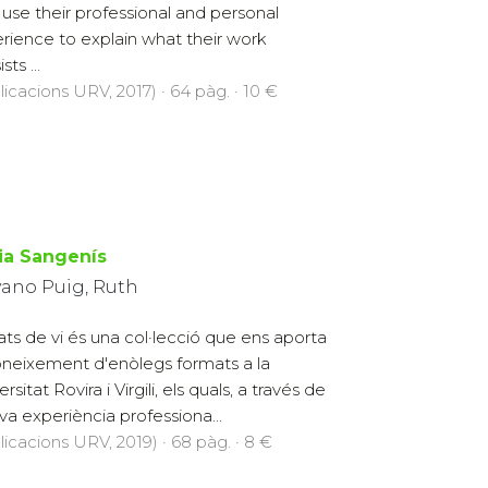
use their professional and personal
rience to explain what their work
sts ...
licacions URV, 2017) · 64 pàg. · 10 €
ia Sangenís
yano Puig, Ruth
ats de vi és una col·lecció que ens aporta
oneixement d'enòlegs formats a la
rsitat Rovira i Virgili, els quals, a través de
eva experiència professiona...
licacions URV, 2019) · 68 pàg. · 8 €