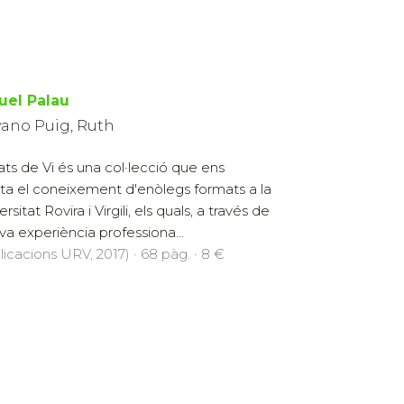
uel Palau
yano Puig, Ruth
ats de Vi és una col·lecció que ens
ta el coneixement d'enòlegs formats a la
rsitat Rovira i Virgili, els quals, a través de
eva experiència professiona...
licacions URV, 2017) · 68 pàg. · 8 €