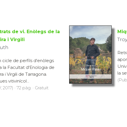
trats de vi. Enòlegs de la
Miq
ra i Virgili
Tro
Ruth
Retr
apor
n cicle de perfils d'enòlegs
Unive
a la Facultat d'Enologia de
la s
ra i Virgili de Tarragona.
(Pub
s vitivinícol...
2017) · 72 pàg. · Gratuït