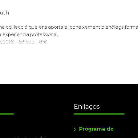
Ruth
na col·lecció que ens aporta el coneixement d'enòlegs formats a 
a experiència professiona...
 2016) · 68 pàg. · 8 €
Enllaços
Programa de