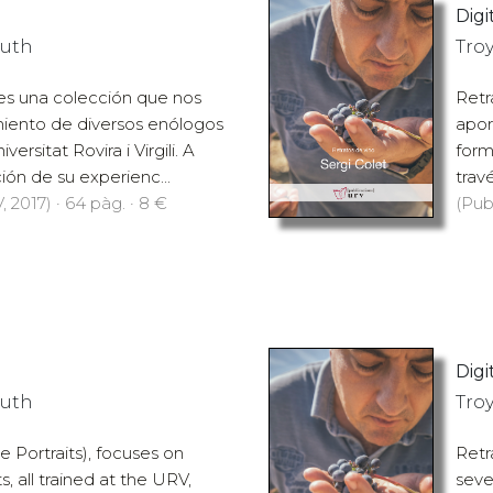
Digit
Ruth
Tro
es una colección que nos
Retr
miento de diversos enólogos
apor
ersitat Rovira i Virgili. A
forma
ción de su experienc...
trav
 2017) · 64 pàg. · 8 €
(Pub
Digit
Ruth
Tro
e Portraits), focuses on
Retr
s, all trained at the URV,
seve