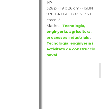
147
326 p. · 19 x 26 cm · · ISBN
978-84-8301-692-3 · 33 € ·
castellà
Matèria:
Tecnologia,
enginyeria, agricultura,
processos industrials
:
Tecnologia, enginyeria i
activitats de construcció
naval