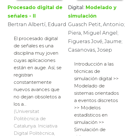
Procesado digital de
Digital:
Modelado y
señales - II
simulación
Bertran Albertí, Eduard
Guasch Petit, Antonio;
Piera, Miguel Angel;
El procesado digital
Figueras Jové, Jaume;
de señales es una
Casanovas, Josep
disciplina muy joven
cuyas aplicaciones
Introducción a las
están en auge. Así, se
técnicas de
registran
simulación digital >>
constantemente
Modelado de
nuevos avances que
sistemas orientados
no dejan obsoletos a
a eventos discretos
los a...
>> Modelos
(Universitat
estadísticos en
Politècnica de
simulación >>
Catalunya. Iniciativa
Simulación de
Digital Politècnica,