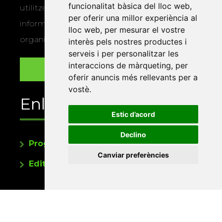
funcionalitat bàsica del lloc web
,
utilitzem les vostres dades per a enviar-vos
per oferir una millor experiència al
informació sobre els actes i activitats que
lloc web
,
per mesurar el vostre
organitza la Xarxa Vives.
interès pels nostres productes i
serveis i per personalitzar les
interaccions de màrqueting
,
per
oferir anuncis més rellevants per a
vostè
.
Enllaços
Estic d’acord
Declino
Programa de publicacions
Canviar preferències
Editorials universitàries a Twitter