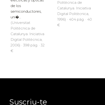
eléctricas y ópticas
Politècnica de
de los
Catalunya. Iniciativa
semiconductores,
Digital Politècnica,
uni�...
1996) · 404 pàg. · 40
(Universitat
€
Politècnica de
Catalunya. Iniciativa
Digital Politècnica,
2006) · 398 pàg. · 32
€
Suscriu-te