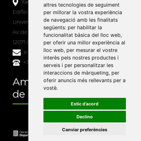
Xarxa Vives d'Universitats
altres tecnologies de seguiment
Edifici Àgora
per millorar la vostra experiència
de navegació amb les finalitats
Universitat Jaume I, local 10
següents:
per habilitar la
Av. de Vicent Sos Baynat, s/n
funcionalitat bàsica del lloc web
,
12071 Castelló de la Plana
per oferir una millor experiència al
lloc web
,
per mesurar el vostre
e-buc@vives.org
interès pels nostres productes i
+34 964 72 89 93
serveis i per personalitzar les
interaccions de màrqueting
,
per
Amb el suport
oferir anuncis més rellevants per a
vostè
.
de
Estic d’acord
Declino
Canviar preferències