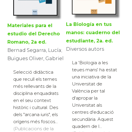
La Biología en tus
Materiales para el
manos: cuaderno del
estudio del Derecho
estudiante, 2a. ed.
Romano, 2a ed.
Diversos autors
Bernad Segarra, Lucía;
Buigues Oliver, Gabriel
La 'Biologia a les
teues mans' ha estat
Selecció didàctica
una iniciativa de la
que recull els temes
Universitat de
més rellevants de la
València per tal
disciplina enquadrats
d'apropar la
en el seu context
Universitat als
històric i cultural. Des
centres d'educació
dels "arcana iuris", els
secundària. Aquest
orígens més foscos...
quadern de l...
(Publicacions de la