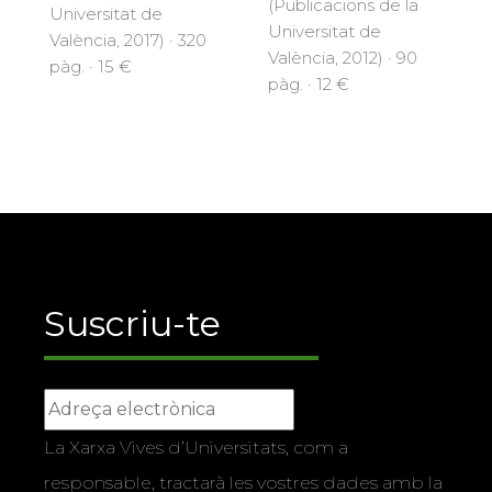
(Publicacions de la
Universitat de
Universitat de
València, 2017) · 320
València, 2012) · 90
pàg. · 15 €
pàg. · 12 €
Suscriu-te
La Xarxa Vives d’Universitats, com a
responsable, tractarà les vostres dades amb la