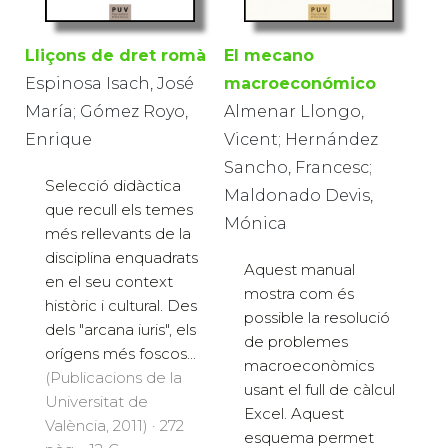
Lliçons de dret romà
El mecano
Espinosa Isach, José
macroeconómico
María; Gómez Royo,
Almenar Llongo,
Enrique
Vicent; Hernández
Sancho, Francesc;
Selecció didàctica
Maldonado Devis,
que recull els temes
Mónica
més rellevants de la
disciplina enquadrats
Aquest manual
en el seu context
mostra com és
històric i cultural. Des
possible la resolució
dels "arcana iuris", els
de problemes
orígens més foscos...
macroeconòmics
(Publicacions de la
usant el full de càlcul
Universitat de
Excel. Aquest
València, 2011) · 272
esquema permet