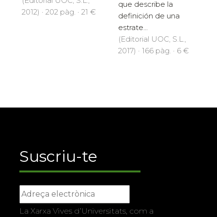
(Editorial UOC, S.L.,
que describe la
2012) · 202 pàg. · 21 €
definición de una
estrate...
(Editorial UOC, S.L.,
2017) · 166 pàg. · 6 €
Suscriu-te
La Xarxa Vives d’Universitats, com a