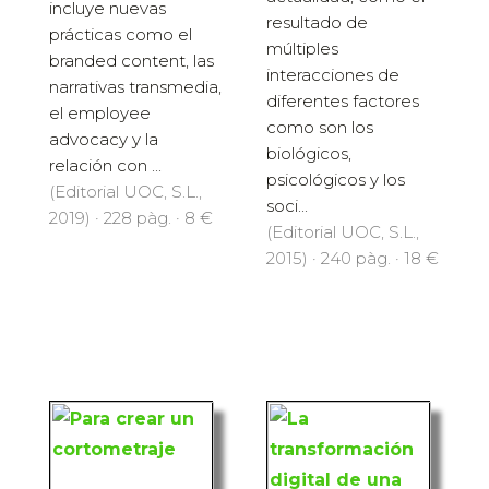
incluye nuevas
resultado de
prácticas como el
múltiples
branded content, las
interacciones de
narrativas transmedia,
diferentes factores
el employee
como son los
advocacy y la
biológicos,
relación con ...
psicológicos y los
(Editorial UOC, S.L.,
soci...
2019) · 228 pàg. · 8 €
(Editorial UOC, S.L.,
2015) · 240 pàg. · 18 €