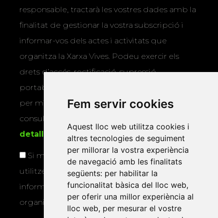
responsable, tractarà les vostres dades amb la
finalitat de gestionar la vostra subscripció i
informar-vos dels actes i activitats que
organitza la Xarxa Vives. Podeu exercir els
drets d’accés, rectificació, supressió,
portabilitat, limitació o oposició al tractament
Fem servir cookies
per mitjans físics o electrònics. Podeu
consultar la
informació addicional i
Aquest lloc web utilitza cookies i
detallada sobre protecció de dades
.
altres tecnologies de seguiment
per millorar la vostra experiència
Si marqueu aquesta casella, consentiu que
de navegació amb les finalitats
utilitzem les vostres dades per a enviar-vos
següents:
per habilitar la
funcionalitat bàsica del lloc web
,
informació sobre els actes i activitats que
per oferir una millor experiència al
organitza la Xarxa Vives.
lloc web
,
per mesurar el vostre