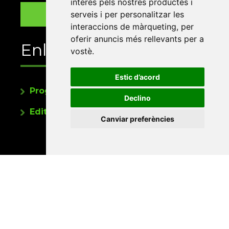
interès pels nostres productes i
serveis i per personalitzar les
interaccions de màrqueting
,
per
oferir anuncis més rellevants per a
Enllaços
vostè
.
Estic d’acord
Programa de publicacions
Declino
Editorials universitàries a Twitter
Canviar preferències
Contacte