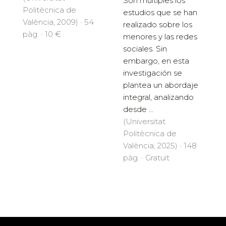
Son múltiples los
Politècnica de
estudios que se han
València, 2009) · 54
realizado sobre los
pàg. · 10 €
menores y las redes
sociales. Sin
embargo, en esta
investigación se
plantea un abordaje
integral, analizando
desde ...
(Universitat
Politècnica de
València, 2025) · 148
pàg. · Gratuït