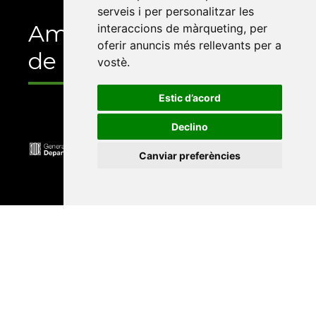
serveis i per personalitzar les
Amb el suport
interaccions de màrqueting
,
per
oferir anuncis més rellevants per a
de
vostè
.
Estic d’acord
Declino
Canviar preferències
Universitat Abat Oliba CEU
•
Universitat d'Alacant
•
Universitat d'Andorra
•
Universitat Autònoma de
Barcelona
•
Universitat de Barcelona
•
Universitat
CEU Cardenal Herrera
•
Universitat de Girona
•