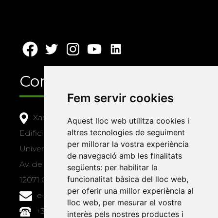
Contacte
Fem servir cookies
Xarxa Vives d'Universitats
Aquest lloc web utilitza cookies i
altres tecnologies de seguiment
Edifici Àgora
per millorar la vostra experiència
Universitat Jaume I, local 10
de navegació amb les finalitats
Av. de Vicent Sos Baynat, s/n
següents:
per habilitar la
funcionalitat bàsica del lloc web
,
12071 Castelló de la Plana
per oferir una millor experiència al
e-buc@vives.org
lloc web
,
per mesurar el vostre
+34 964 72 89 93
interès pels nostres productes i