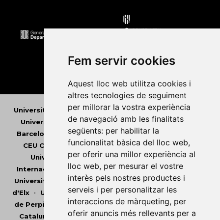
Fem servir cookies
Aquest lloc web utilitza cookies i
altres tecnologies de seguiment
per millorar la vostra experiència
Universitat Abat Oliba CEU
•
Universitat d'Alacant
•
de navegació amb les finalitats
Universitat d'Andorra
•
Universitat Autònoma de
següents:
per habilitar la
Barcelona
•
Universitat de Barcelona
•
Universitat
funcionalitat bàsica del lloc web
,
CEU Cardenal Herrera
•
Universitat de Girona
•
per oferir una millor experiència al
Universitat de les Illes Balears
•
Universitat
lloc web
,
per mesurar el vostre
Internacional de Catalunya
•
Universitat Jaume I
•
interès pels nostres productes i
Universitat de Lleida
•
Universitat Miguel Hernández
serveis i per personalitzar les
d'Elx
•
Universitat Oberta de Catalunya
•
Universitat
interaccions de màrqueting
,
per
de Perpinyà Via Domitia
•
Universitat Politècnica de
oferir anuncis més rellevants per a
Catalunya
•
Universitat Politècnica de València
•