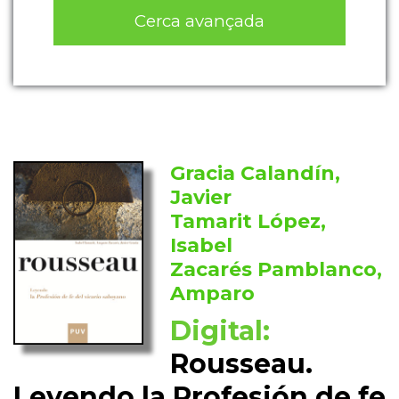
Cerca avançada
Gracia Calandín,
Javier
Tamarit López,
Isabel
Zacarés Pamblanco,
Amparo
Digital:
Rousseau.
Leyendo la Profesión de fe