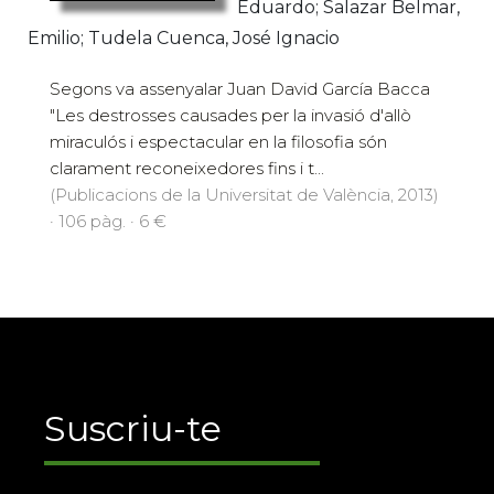
Eduardo; Salazar Belmar,
Emilio; Tudela Cuenca, José Ignacio
Segons va assenyalar Juan David García Bacca
"Les destrosses causades per la invasió d'allò
miraculós i espectacular en la filosofia són
clarament reconeixedores fins i t...
(Publicacions de la Universitat de València, 2013)
· 106 pàg. · 6 €
Suscriu-te