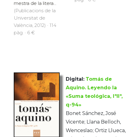
mestra de la litera...
(Publicacions de la
Universitat de
València, 2012) · 114
pàg. · 6 €
Digital:
Tomás de
Aquino. Leyendo la
«Suma teológica, IªIIª,
q-94»
Bonet Sánchez, José
Vicente; Llana Belloch,
Wenceslao; Ortiz Llueca,