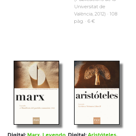
Universitat de
València, 2012) · 108
pàg. · 6 €
Digital:
Marx. Leyendo
Digital:
Aristóteles.