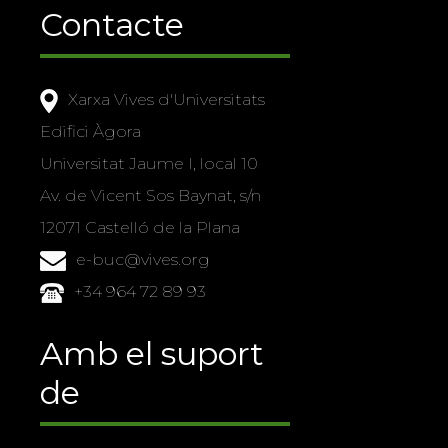
Contacte
Xarxa Vives d'Universitats
Edifici Àgora
Universitat Jaume I, local 10
Av. de Vicent Sos Baynat, s/n
12071 Castelló de la Plana
e-buc@vives.org
+34 964 72 89 93
Amb el suport
de