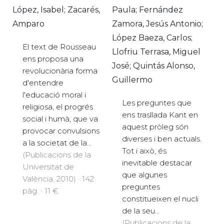
López, Isabel; Zacarés,
Paula; Fernández
Amparo
Zamora, Jesús Antonio;
López Baeza, Carlos;
El text de Rousseau
Llofriu Terrasa, Miguel
ens proposa una
José; Quintás Alonso,
revolucionària forma
Guillermo
d'entendre
l'educació moral i
Les preguntes que
religiosa, el progrés
ens trasllada Kant en
social i humà, que va
aquest pròleg són
provocar convulsions
diverses i ben actuals.
a la societat de la...
Tot i això, és
(Publicacions de la
inevitable destacar
Universitat de
que algunes
València, 2010) · 142
preguntes
pàg. · 11 €
constitueixen el nucli
de la seu...
(Publicacions de la