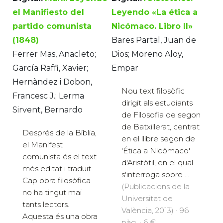
el Manifiesto del
Leyendo «La ética a
partido comunista
Nicómaco. Libro II»
(1848)
Bares Partal, Juan de
Ferrer Mas, Anacleto;
Dios; Moreno Aloy,
García Raffi, Xavier;
Empar
Hernàndez i Dobon,
Nou text filosòfic
Francesc J.; Lerma
dirigit als estudiants
Sirvent, Bernardo
de Filosofia de segon
de Batxillerat, centrat
Després de la Bíblia,
en el llibre segon de
el Manifest
'Ética a Nicómaco'
comunista és el text
d'Aristòtil, en el qual
més editat i traduït.
s'interroga sobre ...
Cap obra filosòfica
(Publicacions de la
no ha tingut mai
Universitat de
tants lectors.
València, 2013) · 96
Aquesta és una obra
pàg. · 6 €