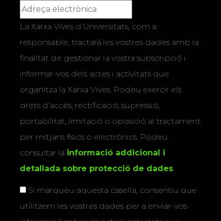
La Xarxa Vives d’Universitats, com a
responsable, tractarà les vostres dades amb la
finalitat de gestionar la vostra subscripció i
informar-vos dels actes i activitats que
organitza la Xarxa Vives. Podeu exercir els
drets d’accés, rectificació, supressió,
portabilitat, limitació o oposició al tractament
per mitjans físics o electrònics. Podeu
consultar la
informació addicional i
detallada sobre protecció de dades
.
Si marqueu aquesta casella, consentiu que
utilitzem les vostres dades per a enviar-vos