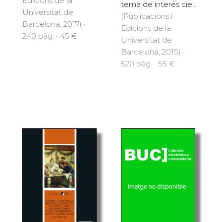
Edicions de la
tema de interés cie...
Universitat de
(Publicacions i
Barcelona, 2017) ·
Edicions de la
240 pàg. · 45 €
Universitat de
Barcelona, 2015) ·
520 pàg. · 55 €