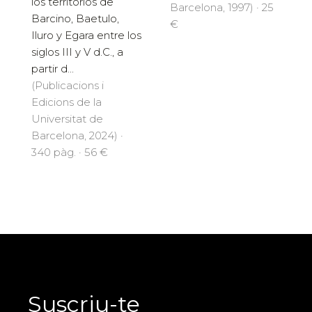
los territorios de
Barcelona, 1997) · 25
Barcino, Baetulo,
€
Iluro y Egara entre los
siglos III y V d.C., a
partir d...
(Publicacions i
Edicions de la
Universitat de
Barcelona, 2024) ·
340 pàg. · 56 €
Suscriu-te