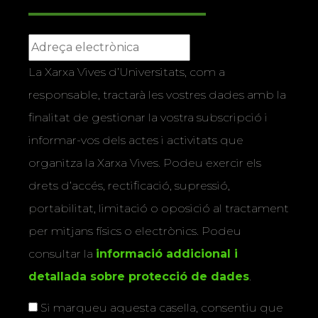
La Xarxa Vives d’Universitats, com a
responsable, tractarà les vostres dades amb la
finalitat de gestionar la vostra subscripció i
informar-vos dels actes i activitats que
organitza la Xarxa Vives. Podeu exercir els
drets d’accés, rectificació, supressió,
portabilitat, limitació o oposició al tractament
per mitjans físics o electrònics. Podeu
consultar la
informació addicional i
detallada sobre protecció de dades
.
Si marqueu aquesta casella, consentiu que