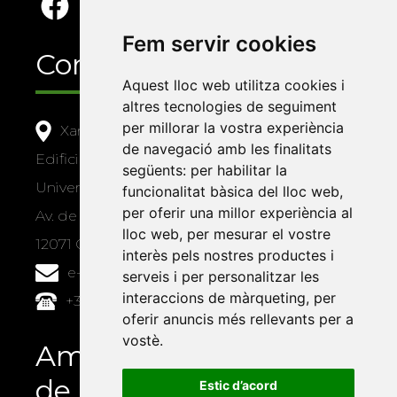
Fem servir cookies
Contacte
Aquest lloc web utilitza cookies i
altres tecnologies de seguiment
per millorar la vostra experiència
Xarxa Vives d'Universitats
de navegació amb les finalitats
Edifici Àgora
següents:
per habilitar la
Universitat Jaume I, local 10
funcionalitat bàsica del lloc web
,
per oferir una millor experiència al
Av. de Vicent Sos Baynat, s/n
lloc web
,
per mesurar el vostre
12071 Castelló de la Plana
interès pels nostres productes i
e-buc@vives.org
serveis i per personalitzar les
interaccions de màrqueting
,
per
+34 964 72 89 93
oferir anuncis més rellevants per a
vostè
.
Amb el suport
de
Estic d’acord