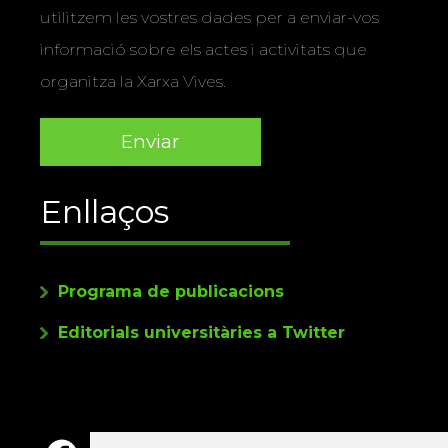
utilitzem les vostres dades per a enviar-vos
informació sobre els actes i activitats que
organitza la Xarxa Vives.
Enllaços
Programa de publicacions
Editorials universitàries a Twitter