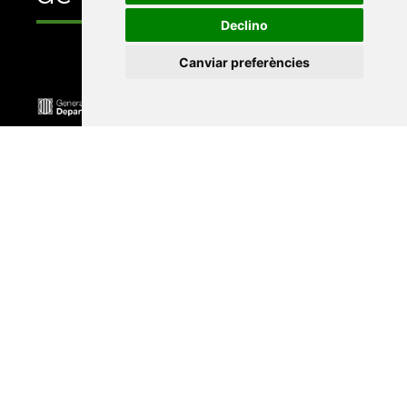
Declino
Canviar preferències
Universitat Abat Oliba CEU
•
Universitat d'Alacant
•
Universitat d'Andorra
•
Universitat Autònoma de
Barcelona
•
Universitat de Barcelona
•
Universitat
CEU Cardenal Herrera
•
Universitat de Girona
•
Universitat de les Illes Balears
•
Universitat
Internacional de Catalunya
•
Universitat Jaume I
•
Universitat de Lleida
•
Universitat Miguel Hernández
d'Elx
•
Universitat Oberta de Catalunya
•
Universitat