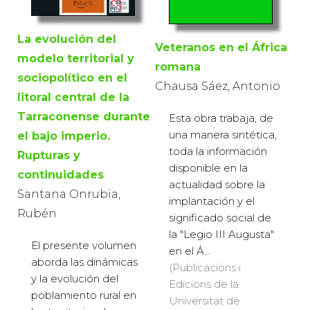
La evolución del
Veteranos en el África
modelo territorial y
romana
sociopolítico en el
Chausa Sáez, Antonio
litoral central de la
Tarraconense durante
Esta obra trabaja, de
una manera sintética,
el bajo imperio.
toda la información
Rupturas y
disponible en la
continuidades
actualidad sobre la
Santana Onrubia,
implantación y el
Rubén
significado social de
la "Legio III Augusta"
El presente volumen
en el Á...
aborda las dinámicas
(Publicacions i
y la evolución del
Edicions de la
poblamiento rural en
Universitat de