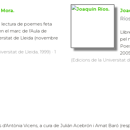
 Mora.
Joa
Ríos
la lectura de poemes feta
en el marc de l'Aula de
Llib
ersitat de Lleida (novembre
pel 
Poes
versitat de Lleida, 1999) · 1
2005
(Edicions de la Universitat d
d'Antònia Vicens, a cura de Julián Acebrón i Amat Baró (resp