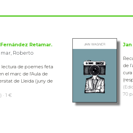
 Fernández Retamar.
Jan
amar, Roberto
Recu
de l
la lectura de poemes feta
cura
en el marc de l'Aula de
(res
rsitat de Lleida (juny de
(Edi
70 p
 · 1 €