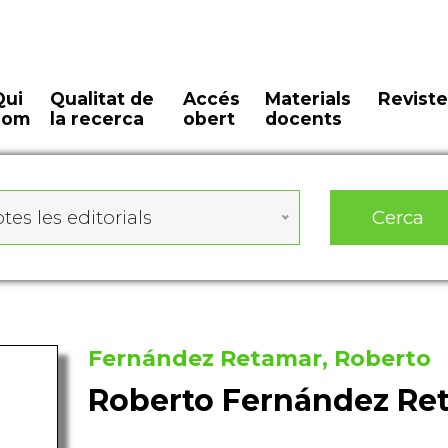
Qui
Qualitat de
Accés
Materials
Reviste
som
la recerca
obert
docents
Cerca
tes les editorials
Fernández Retamar, Roberto
Roberto Fernández Re