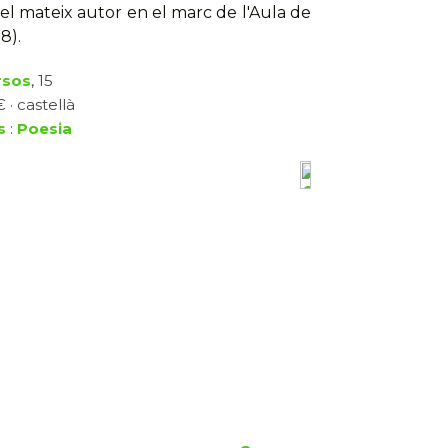
el mateix autor en el marc de l'Aula de
8).
rsos
, 15
 · castellà
s
:
Poesia