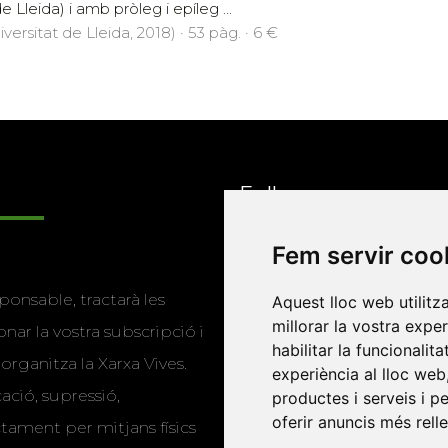
e Lleida) i amb pròleg i epíleg ...
versitat de Lleida, 2018) · 53 pàg. · 6 €
Enllaços
Fem servir coo
Programa de
ponsable, tractarà les
Aquest lloc web utilitz
publicacions
millorar la vostra expe
nar la vostra subscripció i
Editorials universitàri
habilitar la funcionalit
 organitza la Xarxa Vives.
experiència al lloc web
Twitter
cació, supressió,
productes i serveis i p
oferir anuncis més rell
actament per mitjans físics