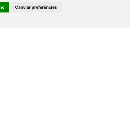
+34 964 72 89 93
ino
Canviar preferències
Amb el suport
de
•
Universitat de Barcelona
•
Universitat CEU Cardenal
itat Jaume I
•
Universitat de Lleida
•
Universitat Miguel
ca de Catalunya
•
Universitat Politècnica de València
•