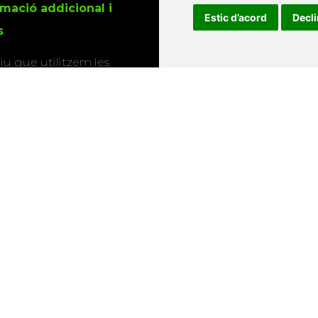
rmació addicional i
Estic d’acord
Decl
s
.
u que utilitzem les
ió sobre els actes i
Universitat d'Andorra
•
Universitat Autònoma de Barcelona
es Balears
•
Universitat Internacional de Catalunya
•
Univers
Universitat de Perpinyà Via Domitia
•
Universitat Politècni