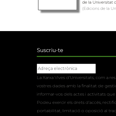
de la Universitat d
(Edicions de la Uni
Suscriu-te
La Xarxa Vives d’Universitats, com a res
vostres dades amb la finalitat de gestio
informar-vos dels actes i activitats que
Podeu exercir els drets d’accés, rectifi
portabilitat, limitació o oposició al tr