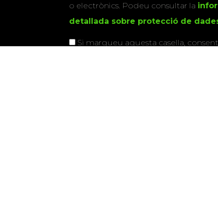
o electrònics. Podeu consultar la
info
detallada sobre protecció de dade
Si marqueu aquesta casella, consenti
vostres dades per a enviar-vos informac
activitats que organitza la Xarxa Vives.
Universitat Abat Oliba CEU
•
Universitat d'Alacant
•
Herrera
•
Universitat de Girona
•
Universitat de les Ill
Hernández d'Elx
•
Universitat Oberta de Catalunya
•