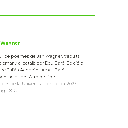
 Wagner
ll de poemes de Jan Wagner, traduïts
’alemany al català per Edu Baró. Edició a
 de Julián Acebrón i Amat Baró
ponsables de l’Aula de Poe...
cions de la Universitat de Lleida, 2023) ·
àg. · 8 €