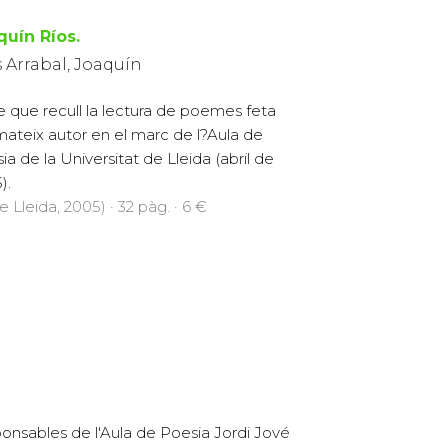
quín Ríos.
 Arrabal, Joaquín
re que recull la lectura de poemes feta
mateix autor en el marc de l?Aula de
ia de la Universitat de Lleida (abril de
).
e Lleida, 2005) · 32 pàg. · 6 €
onsables de l'Aula de Poesia Jordi Jové