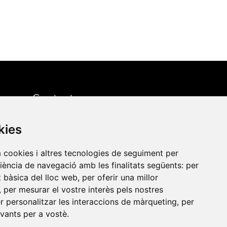
Contacte
kies
Xarxa Vives d'Universitats
Edifici Àgora
a cookies i altres tecnologies de seguiment per
riència de navegació amb les finalitats següents:
per
Universitat Jaume I, local 10
es a
at bàsica del lloc web
,
per oferir una millor
Av. de Vicent Sos Baynat, s/n
,
per mesurar el vostre interès pels nostres
12071 Castelló de la Plana
er personalitzar les interaccions de màrqueting
,
per
evants per a vostè
.
e-buc@vives.org