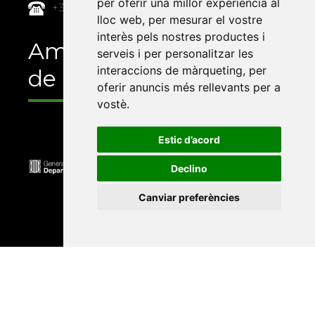
per oferir una millor experiència al
+34 964 72 89 93
lloc web
,
per mesurar el vostre
interès pels nostres productes i
Amb el suport
serveis i per personalitzar les
interaccions de màrqueting
,
per
de
oferir anuncis més rellevants per a
vostè
.
Estic d’acord
Declino
Canviar preferències
Universitat Abat Oliba CEU
•
Universitat d'Alacant
•
Universitat d'Andorra
•
Universitat Autònoma de
Barcelona
•
Universitat de Barcelona
•
Universitat