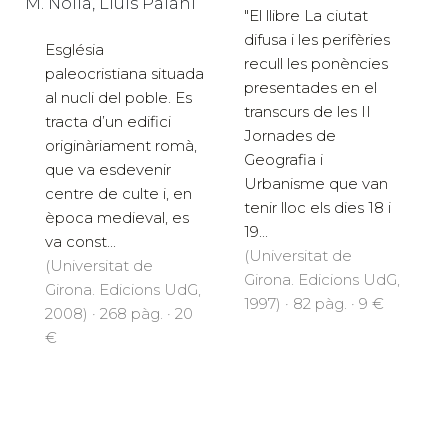
M. Nolla, Lluís Palahí
"El llibre La ciutat
difusa i les perifèries
Església
recull les ponències
paleocristiana situada
presentades en el
al nucli del poble. Es
transcurs de les II
tracta d’un edifici
Jornades de
originàriament romà,
Geografia i
que va esdevenir
Urbanisme que van
centre de culte i, en
tenir lloc els dies 18 i
època medieval, es
19...
va const...
(Universitat de
(Universitat de
Girona. Edicions UdG,
Girona. Edicions UdG,
1997) · 82 pàg. · 9 €
2008) · 268 pàg. · 20
€