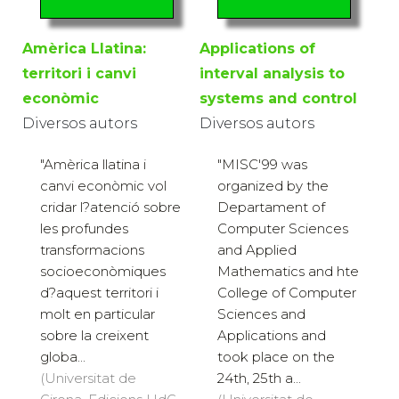
Amèrica Llatina:
Applications of
territori i canvi
interval analysis to
econòmic
systems and control
Diversos autors
Diversos autors
"Amèrica llatina i
"MISC'99 was
canvi econòmic vol
organized by the
cridar l?atenció sobre
Departament of
les profundes
Computer Sciences
transformacions
and Applied
socioeconòmiques
Mathematics and hte
d?aquest territori i
College of Computer
molt en particular
Sciences and
sobre la creixent
Applications and
globa...
took place on the
(Universitat de
24th, 25th a...