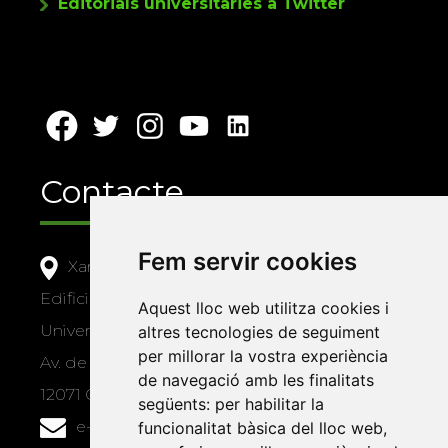
Editorials universitàries a Twitter
Contacte
Fem servir cookies
Xarxa Vives d'Universitats
Edifici Àgora
Aquest lloc web utilitza cookies i
Universitat Jaume I, local 10
altres tecnologies de seguiment
per millorar la vostra experiència
Av. de Vicent Sos Baynat, s/n
de navegació amb les finalitats
12071 Castelló de la Plana
següents:
per habilitar la
e-buc@vives.org
funcionalitat bàsica del lloc web
,