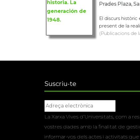
Prades Plaza, Sa
El discurs històri
present de la real
(Publicacions de l
Suscriu-te
La Xarxa Vives d’Universitats, com a res
vostres dades amb la finalitat de gestio
informar-vos dels actes i activitats que