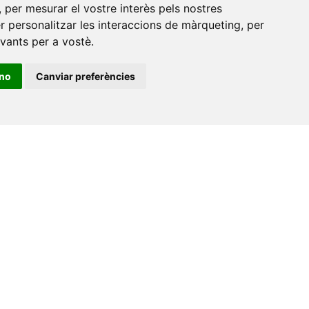
,
per mesurar el vostre interès pels nostres
12071 Castelló de la Plana
er personalitzar les interaccions de màrqueting
,
per
e-buc@vives.org
evants per a vostè
.
+34 964 72 89 93
ino
Canviar preferències
Amb el suport
de