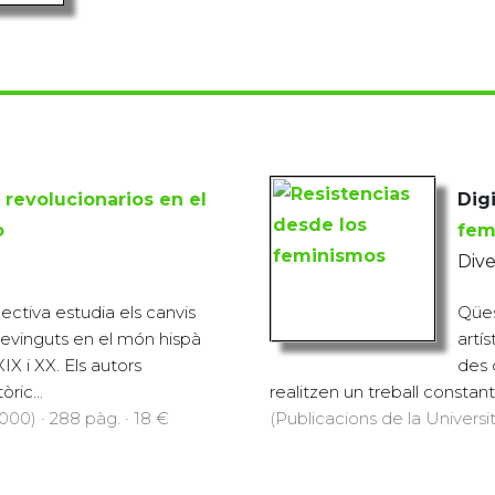
 revolucionarios en el
Digi
o
fem
Dive
ectiva estudia els canvis
Qües
devinguts en el món hispà
artís
IX i XX. Els autors
des 
ric...
realitzen un treball constant 
000) · 288 pàg. · 18 €
(Publicacions de la Universit