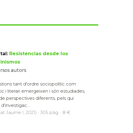
tal:
Resistencias desde los
inismos
rsos autors
tions tant d'ordre sociopolític com
tic i literari emergeixen i són estudiades,
de perspectives diferents, pels qui
d'investigac...
at Jaume I, 2021) · 305 pàg. · 8 €