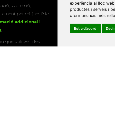
experiència al lloc web
Twitter
cació, supressió,
productes i serveis i p
actament per mitjans físics
oferir anuncis més rell
rmació addicional i
Estic d’acord
Decl
s
.
u que utilitzem les
ió sobre els actes i