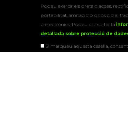
Podeu exercir els drets d’accés, rectifi
portabilitat, limitació o oposició al tr
o electrònics. Podeu consultar la
info
detallada sobre protecció de dade
Si marqueu aquesta casella, consenti
vostres dades per a enviar-vos informac
activitats que organitza la Xarxa Vives.