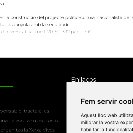
ra
c en la construcció del projecte polític-cultural nacionalista de
itat espanyola amb la seua tradi...
a Universitat Jaume I, 2015) · 392 pàg. · 7 €
Enllaços
Fem servir coo
Programa de
ponsable, tractarà les
publicacions
Aquest lloc web utilitz
nar la vostra subscripció i
millorar la vostra expe
Editorials universitàri
habilitar la funcionalit
 organitza la Xarxa Vives.