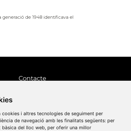
 la generació de 1948 identificava el
Contacte
Xarxa Vives d'Universitats
kies
Edifici Àgora
a cookies i altres tecnologies de seguiment per
Universitat Jaume I, local 10
riència de navegació amb les finalitats següents:
per
es a
Av. de Vicent Sos Baynat, s/n
at bàsica del lloc web
,
per oferir una millor