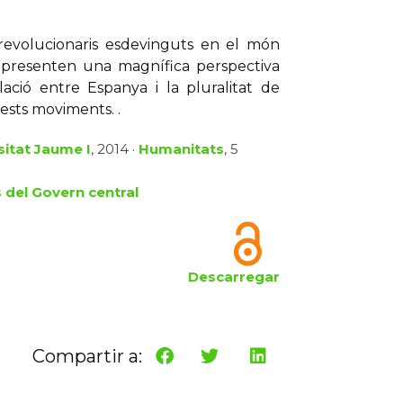
s revolucionaris esdevinguts en el món
rs presenten una magnífica perspectiva
lació entre Espanya i la pluralitat de
ests moviments. .
sitat Jaume I
, 2014 ·
Humanitats
, 5
s del Govern central
Descarregar
Compartir a: