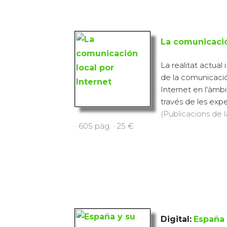
La comunicació
La realitat actual 
de la comunicació
Internet en l'àmbi
través de les expe
(Publicacions de l
· 605 pàg. · 25 €
Digital:
España 