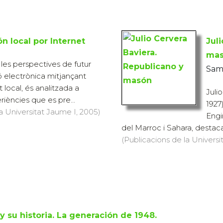
n local por Internet
Jul
ma
i les perspectives de futur
Sam
 electrònica mitjançant
t local, és analitzada a
Juli
riències que es pre...
1927
a Universitat Jaume I, 2005)
Engi
del Marroc i Sahara, destacat
(Publicacions de la Universit
y su historia. La generación de 1948.