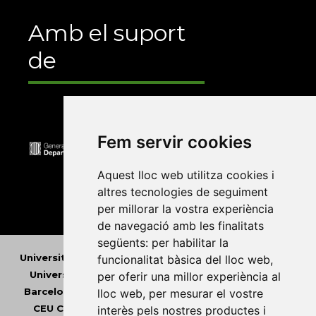
Amb el suport
de
Fem servir cookies
Aquest lloc web utilitza cookies i
altres tecnologies de seguiment
per millorar la vostra experiència
de navegació amb les finalitats
següents:
per habilitar la
Universitat Abat Oliba CEU
•
Universitat d'Alacant
•
funcionalitat bàsica del lloc web
,
Universitat d'Andorra
•
Universitat Autònoma de
per oferir una millor experiència al
Barcelona
•
Universitat de Barcelona
•
Universitat
lloc web
,
per mesurar el vostre
CEU Cardenal Herrera
•
Universitat de Girona
•
interès pels nostres productes i