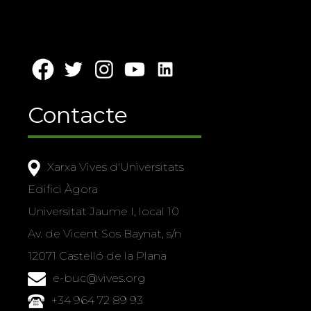
Contacte
Xarxa Vives d'Universitats
Edifici Àgora
Universitat Jaume I, local 10
Av. de Vicent Sos Baynat, s/n
12071 Castelló de la Plana
e-buc@vives.org
+34 964 72 89 93