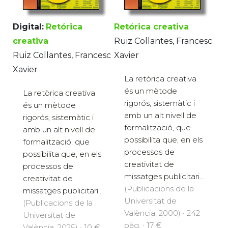
Digital:
Retórica
Retórica creativa
creativa
Ruiz Collantes, Francesc
Ruiz Collantes, Francesc
Xavier
Xavier
La retòrica creativa
és un mètode
La retòrica creativa
rigorós, sistemàtic i
és un mètode
amb un alt nivell de
rigorós, sistemàtic i
formalització, que
amb un alt nivell de
possibilita que, en els
formalització, que
processos de
possibilita que, en els
creativitat de
processos de
missatges publicitari...
creativitat de
(Publicacions de la
missatges publicitari...
Universitat de
(Publicacions de la
València, 2000) · 242
Universitat de
pàg. · 17 €
València, 2025) · 10 €