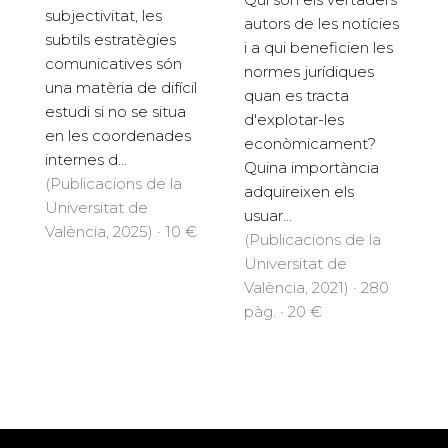
subjectivitat, les
autors de les notícies
subtils estratègies
i a qui beneficien les
comunicatives són
normes jurídiques
una matèria de difícil
quan es tracta
estudi si no se situa
d'explotar-les
en les coordenades
econòmicament?
internes d...
Quina importància
(Publicacions de la
adquireixen els
Universitat de
usuar...
València, 2025) · 10 €
(Publicacions de la
Universitat de
València, 2021) · 280
pàg. · 20 €