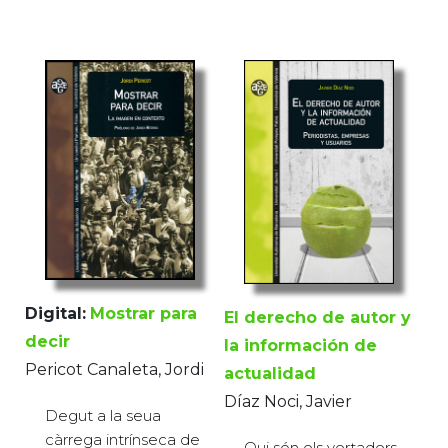
Digital:
Mostrar para
El derecho de autor y
decir
la información de
Pericot Canaleta, Jordi
actualidad
Díaz Noci, Javier
Degut a la seua
càrrega intrínseca de
Qui són els vertaders