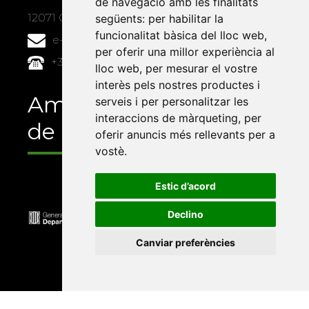
de navegació amb les finalitats
12071 Castelló de la Plana
següents:
per habilitar la
funcionalitat bàsica del lloc web
,
e-buc@vives.org
per oferir una millor experiència al
+34 964 72 89 93
lloc web
,
per mesurar el vostre
interès pels nostres productes i
Amb el suport
serveis i per personalitzar les
interaccions de màrqueting
,
per
de
oferir anuncis més rellevants per a
vostè
.
Estic d’acord
Declino
Canviar preferències