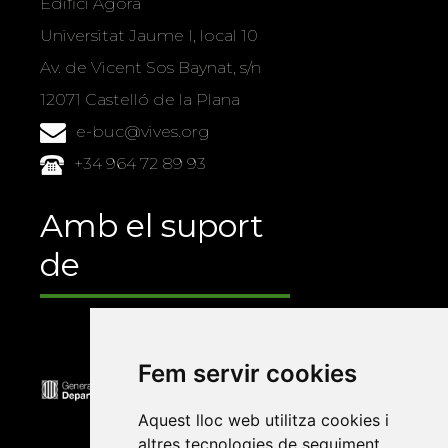
Edifici Àgora
Universitat Jaume I, local 10
Av. de Vicent Sos Baynat, s/n
12071 Castelló de la Plana
e-buc@vives.org
+34 964 72 89 93
Amb el suport
de
Fem servir cookies
Aquest lloc web utilitza cookies i
altres tecnologies de seguiment