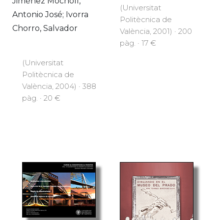
Jiménez Mocholí,
(Universitat
Antonio José; Ivorra
Politècnica de
Chorro, Salvador
València, 2001) · 200
pàg. · 17 €
(Universitat
Politècnica de
València, 2004) · 388
pàg. · 20 €