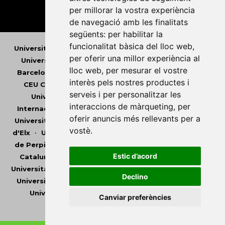
per millorar la vostra experiència
de navegació amb les finalitats
següents:
per habilitar la
funcionalitat bàsica del lloc web
,
Universitat Abat Oliba CEU
•
Universitat d'Alacant
•
per oferir una millor experiència al
Universitat d'Andorra
•
Universitat Autònoma de
lloc web
,
per mesurar el vostre
Barcelona
•
Universitat de Barcelona
•
Universitat
interès pels nostres productes i
CEU Cardenal Herrera
•
Universitat de Girona
•
serveis i per personalitzar les
Universitat de les Illes Balears
•
Universitat
interaccions de màrqueting
,
per
Internacional de Catalunya
•
Universitat Jaume I
•
oferir anuncis més rellevants per a
Universitat de Lleida
•
Universitat Miguel Hernández
vostè
.
d'Elx
•
Universitat Oberta de Catalunya
•
Universitat
de Perpinyà Via Domitia
•
Universitat Politècnica de
Estic d’acord
Catalunya
•
Universitat Politècnica de València
•
Universitat Pompeu Fabra
•
Universitat Ramon Llull
•
Declino
Universitat Rovira i Virgili
•
Universitat de Sàsser
•
Universitat de València
•
Universitat de Vic -
Canviar preferències
Universitat Central de Catalunya