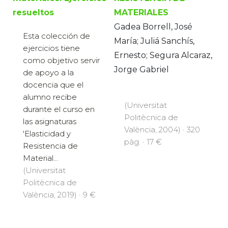
resueltos
MATERIALES
Gadea Borrell, José
Esta colección de
María; Juliá Sanchís,
ejercicios tiene
Ernesto; Segura Alcaraz,
como objetivo servir
Jorge Gabriel
de apoyo a la
docencia que el
alumno recibe
(Universitat
durante el curso en
Politècnica de
las asignaturas
València, 2004) · 320
'Elasticidad y
pàg. · 17 €
Resistencia de
Material...
(Universitat
Politècnica de
València, 2019) · 9 €