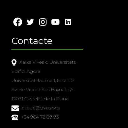
Contacte
Xarxa Vives d'Universitats
Edifici Àgora
Universitat Jaume I, local 10
Av. de Vicent Sos Baynat, s/n
12071 Castelló de la Plana
e-buc@vives.org
+34 964 72 89 93