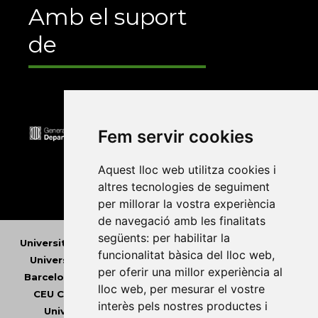
Amb el suport
de
Fem servir cookies
Aquest lloc web utilitza cookies i
altres tecnologies de seguiment
per millorar la vostra experiència
de navegació amb les finalitats
següents:
per habilitar la
Universitat Abat Oliba CEU
•
Universitat d'Alacant
•
funcionalitat bàsica del lloc web
,
Universitat d'Andorra
•
Universitat Autònoma de
per oferir una millor experiència al
Barcelona
•
Universitat de Barcelona
•
Universitat
lloc web
,
per mesurar el vostre
CEU Cardenal Herrera
•
Universitat de Girona
•
interès pels nostres productes i
Universitat de les Illes Balears
•
Universitat