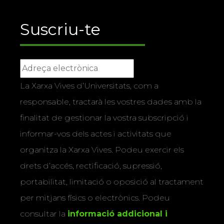
Suscriu-te
La Xarxa Vives d’Universitats, com a
responsable, tractarà les vostres dades amb la
finalitat de gestionar la vostra subscripció i
informar-vos dels actes i activitats que
organitza la Xarxa Vives. Podeu exercir els
drets d’accés, rectificació, supressió,
portabilitat, limitació o oposició al tractament
per mitjans físics o electrònics. Podeu
consultar la
informació addicional i