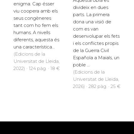
Aquesta obra es
enigma. Cap ésser
divideix en dues
viu coopera amb els
parts. La primera
seus congèneres
dona una visió de
tant com ho fem els
com es van
humans. A nivells
desenvolupar els fets
diferents, aquesta és
i els conflictes propis
una característica...
de la Guerra Civil
(Edicions de la
Española a Maials, un
Universitat de Lleida,
poble ...
2022) · 124 pàg. · 18 €
(Edicions de la
Universitat de Lleida,
2026) · 282 pàg. · 25 €