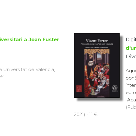
ersitari a Joan Fuster
Digit
d'u
Div
a Universitat de València,
Aques
 €
ponè
inte
euro
l'Aca
(Pub
2021) · 11 €