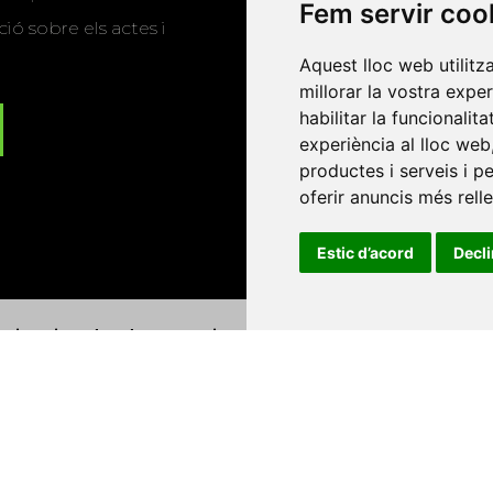
Fem servir coo
ió sobre els actes i
Aquest lloc web utilitz
millorar la vostra expe
habilitar la funcionalit
experiència al lloc web
productes i serveis i p
oferir anuncis més rell
Estic d’acord
Decl
Universitat d'Andorra
•
Universitat Autònoma de Barcelona
es Balears
•
Universitat Internacional de Catalunya
•
Univers
Universitat de Perpinyà Via Domitia
•
Universitat Politècni
niversitat Rovira i Virgili
•
Universitat de Sàsser
•
Universita
Catalunya