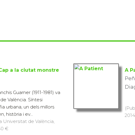
Cap a la ciutat monstre
A P
Peñ
Diag
nchis Guarner (1911-1981) va
 de València. Síntesi
fia urbana, un dels millors
(Pub
n, història i ev...
2014
a Universitat de València,
 30 €