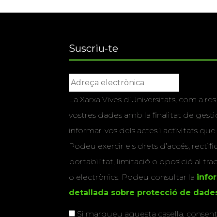
Suscriu-te
La Xarxa Vives d’Universitats, com a res
vostres dades amb la finalitat de gestio
informar-vos dels actes i activitats que
Podeu exercir els drets d’accés, rectifi
portabilitat, limitació o oposició al tr
o electrònics. Podeu consultar la
info
detallada sobre protecció de dade
Si marqueu aquesta casella, consenti