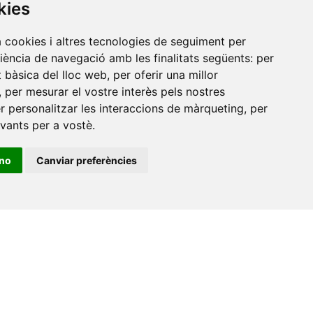
kies
a cookies i altres tecnologies de seguiment per
riència de navegació amb les finalitats següents:
per
at bàsica del lloc web
,
per oferir una millor
,
per mesurar el vostre interès pels nostres
er personalitzar les interaccions de màrqueting
,
per
evants per a vostè
.
ino
Canviar preferències
•
Universitat de Barcelona
•
Universitat CEU Cardenal
itat Jaume I
•
Universitat de Lleida
•
Universitat Miguel
ca de Catalunya
•
Universitat Politècnica de València
•
t de València
•
Universitat de Vic - Universitat Central de