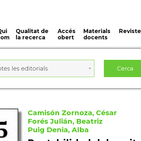
Qui
Qualitat de
Accés
Materials
Reviste
som
la recerca
obert
docents
Cerca
tes les editorials
Camisón Zornoza, César
Forés Julián, Beatriz
Puig Denia, Alba