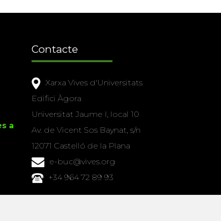
Contacte
Xarxa Vives d'Universitats
Edifici Àgora
Universitat Jaume I, local 10
es a
Av. de Vicent Sos Baynat, s/n
12071 Castelló de la Plana
e-buc@vives.org
+34 964 72 89 93
Amb el suport
de