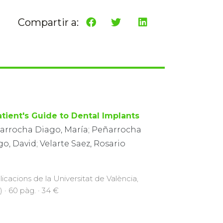
Compartir a:
atient's Guide to Dental Implants
arrocha Diago, María; Peñarrocha
o, David; Velarte Saez, Rosario
licacions de la Universitat de València,
) · 60 pàg. · 34 €