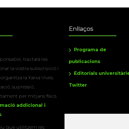
Enllaços
Programa de
ponsable, tractarà les
publicacions
nar la vostra subscripció i
Editorials universitàri
 organitza la Xarxa Vives.
Twitter
cació, supressió,
actament per mitjans físics
rmació addicional i
s
.
u que utilitzem les