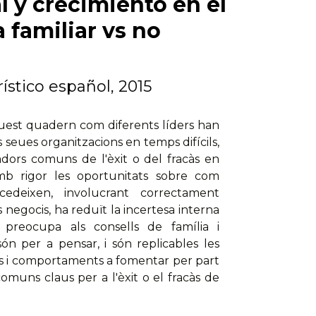
l y crecimiento en el
familiar vs no
rístico español, 2015
aquest quadern com diferents líders han
 seues organitzacions en temps difícils,
adors comuns de l'èxit o del fracàs en
mb rigor les oportunitats sobre com
edeixen, involucrant correctament
s negocis, ha reduït la incertesa interna
t preocupa als consells de família i
són per a pensar, i són replicables les
uds i comportaments a fomentar per part
omuns claus per a l'èxit o el fracàs de