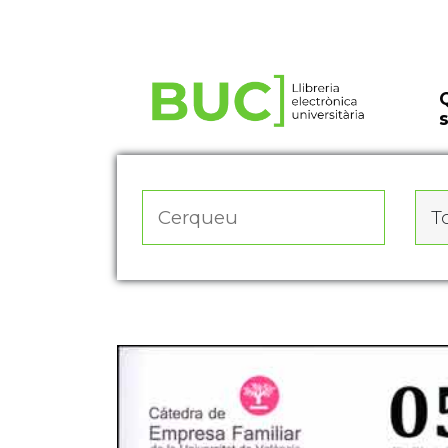
Actualitza les preferències de les cookies
To