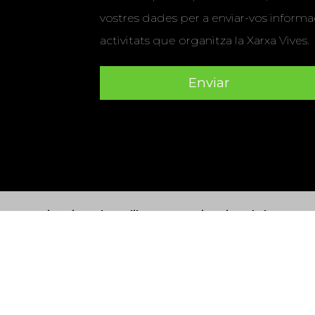
vostres dades per a enviar-vos informac
activitats que organitza la Xarxa Vives.
Universitat Abat Oliba CEU
•
Universitat d'Alacant
•
Herrera
•
Universitat de Girona
•
Universitat de les Ill
Hernández d'Elx
•
Universitat Oberta de Catalunya
•
Universitat Pompeu Fabra
•
Universitat Ramon Llull
•
U