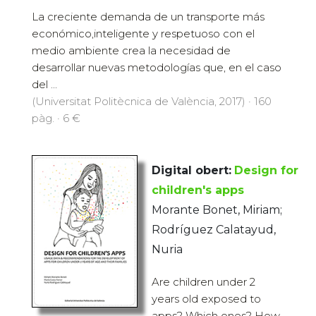
La creciente demanda de un transporte más
económico,inteligente y respetuoso con el
medio ambiente crea la necesidad de
desarrollar nuevas metodologías que, en el caso
del ...
(Universitat Politècnica de València, 2017) · 160
pàg. · 6 €
Digital obert:
Design for
children's apps
Morante Bonet, Miriam;
Rodríguez Calatayud,
Nuria
Are children under 2
years old exposed to
apps? Which ones? How