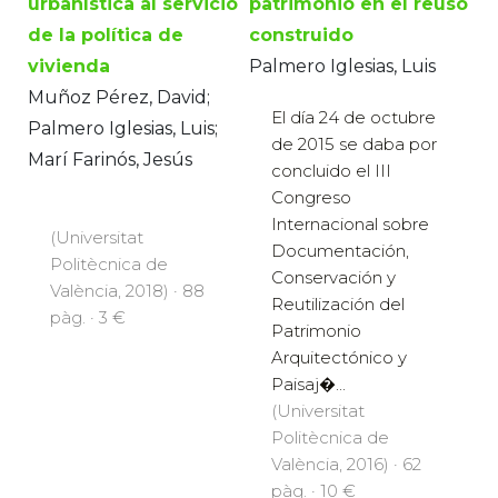
urbanística al servicio
patrimonio en el reuso
de la política de
construido
vivienda
Palmero Iglesias, Luis
Muñoz Pérez, David;
El día 24 de octubre
Palmero Iglesias, Luis;
de 2015 se daba por
Marí Farinós, Jesús
concluido el III
Congreso
Internacional sobre
(Universitat
Documentación,
Politècnica de
Conservación y
València, 2018) · 88
Reutilización del
pàg. · 3 €
Patrimonio
Arquitectónico y
Paisaj�...
(Universitat
Politècnica de
València, 2016) · 62
pàg. · 10 €