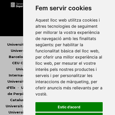
Fem servir cookies
Aquest lloc web utilitza cookies i
altres tecnologies de seguiment
per millorar la vostra experiència
de navegació amb les finalitats
següents:
per habilitar la
Universitat Abat Oliba CEU
•
Universitat d'Alacant
•
funcionalitat bàsica del lloc web
,
Universitat d'Andorra
•
Universitat Autònoma de
per oferir una millor experiència al
Barcelona
•
Universitat de Barcelona
•
Universitat
lloc web
,
per mesurar el vostre
CEU Cardenal Herrera
•
Universitat de Girona
•
interès pels nostres productes i
Universitat de les Illes Balears
•
Universitat
serveis i per personalitzar les
Internacional de Catalunya
•
Universitat Jaume I
•
interaccions de màrqueting
,
per
Universitat de Lleida
•
Universitat Miguel Hernández
oferir anuncis més rellevants per a
d'Elx
•
Universitat Oberta de Catalunya
•
Universitat
vostè
.
de Perpinyà Via Domitia
•
Universitat Politècnica de
Catalunya
•
Universitat Politècnica de València
•
Universitat Pompeu Fabra
•
Universitat Ramon Llull
•
Estic d’acord
Universitat Rovira i Virgili
•
Universitat de Sàsser
•