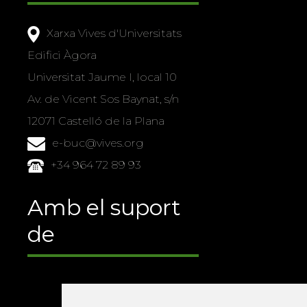
Xarxa Vives d'Universitats
Edifici Àgora
Universitat Jaume I, local 10
Av. de Vicent Sos Baynat, s/n
12071 Castelló de la Plana
e-buc@vives.org
+34 964 72 89 93
Amb el suport
de