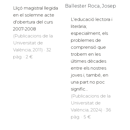
Ballester Roca, Josep
Lliçó magistral llegida
en el solemne acte
L'educació lectora i
d'obertura del curs
literària;
2007-2008
especialment, els
(Publicacions de la
problemes de
Universitat de
comprensió que
València, 2011) · 32
trobem en les
pàg. · 2 €
últimes dècades
entre els nostres
joves i, també, en
una part no poc
signific...
(Publicacions de la
Universitat de
València, 2024) · 36
pàg. · 5 €