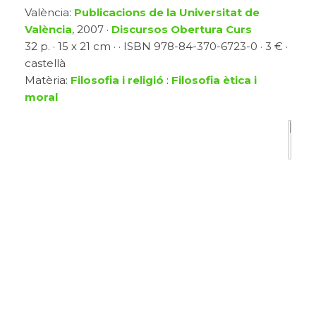
València:
Publicacions de la Universitat de
València
, 2007 ·
Discursos Obertura Curs
32 p. · 15 x 21 cm · · ISBN 978-84-370-6723-0 · 3 € ·
castellà
Matèria:
Filosofia i religió
:
Filosofia ètica i
moral