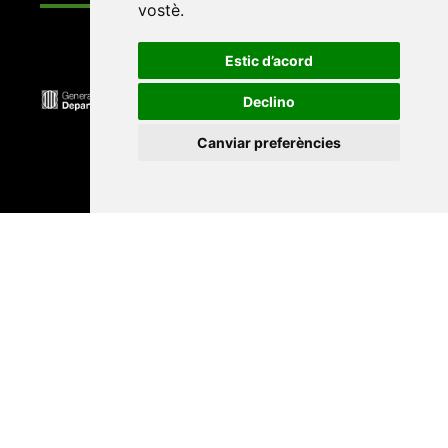
vostè
.
Estic d’acord
Declino
Canviar preferències
Universitat Abat Oliba CEU
•
Universitat d'Alacant
•
Universitat d'Andorra
•
Universitat Autònoma de
Barcelona
•
Universitat de Barcelona
•
Universitat
CEU Cardenal Herrera
•
Universitat de Girona
•
Universitat de les Illes Balears
•
Universitat
Internacional de Catalunya
•
Universitat Jaume I
•
Universitat de Lleida
•
Universitat Miguel Hernández
d'Elx
•
Universitat Oberta de Catalunya
•
Universitat
de Perpinyà Via Domitia
•
Universitat Politècnica de