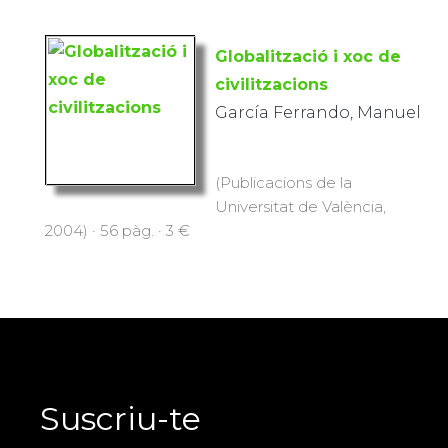
Globalització i xoc de
civilitzacions
García Ferrando, Manuel
(Publicacions de la
Universitat de València,
2004) · 56 pàg. · 3 €
Suscriu-te