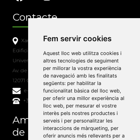
Contacte
Fem servir cookies
Xarxa Vives d'Universitats
Edifici Àgora
Aquest lloc web utilitza cookies i
altres tecnologies de seguiment
Universitat Jaume I, local 10
per millorar la vostra experiència
Av. de Vicent Sos Baynat, s/n
de navegació amb les finalitats
12071 Castelló de la Plana
següents:
per habilitar la
funcionalitat bàsica del lloc web
,
e-buc@vives.org
per oferir una millor experiència al
+34 964 72 89 93
lloc web
,
per mesurar el vostre
interès pels nostres productes i
Amb el suport
serveis i per personalitzar les
interaccions de màrqueting
,
per
de
oferir anuncis més rellevants per a