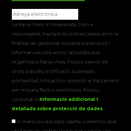
La Xarxa Vives d’Universitats, com a
responsable, tractarà les vostres dades amb la
finalitat de gestionar la vostra subscripció i
informar-vos dels actes i activitats que
organitza la Xarxa Vives. Podeu exercir els
drets d’accés, rectificació, supressió,
portabilitat, limitació o oposició al tractament
per mitjans físics o electrònics. Podeu
consultar la
informació addicional i
detallada sobre protecció de dades
.
Si marqueu aquesta casella, consentiu que
utilitzem les vostres dades per a enviar-vos