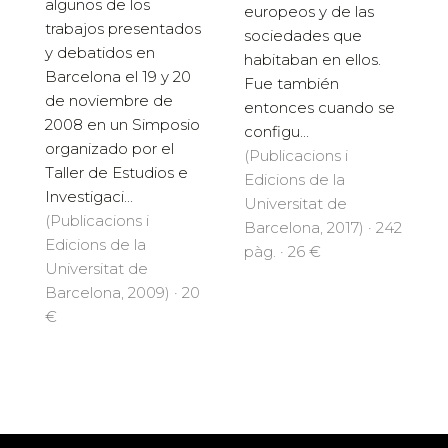
algunos de los
europeos y de las
trabajos presentados
sociedades que
y debatidos en
habitaban en ellos.
Barcelona el 19 y 20
Fue también
de noviembre de
entonces cuando se
2008 en un Simposio
configu...
organizado por el
(Publicacions i
Taller de Estudios e
Edicions de la
Investigaci...
Universitat de
(Publicacions i
Barcelona, 2017) · 242
Edicions de la
pàg. · 26 €
Universitat de
Barcelona, 2009) · 20
€