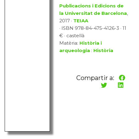
Publicacions i Edicions de
la Universitat de Barcelona
,
2017 ·
TEIAA
· ISBN 978-84-475-4126-3 · 11
€ · castellà
Matèria:
Història i
arqueologia
:
Història
Compartir a: