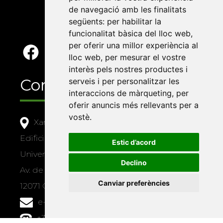
de navegació amb les finalitats
següents:
per habilitar la
funcionalitat bàsica del lloc web
,
per oferir una millor experiència al
lloc web
,
per mesurar el vostre
interès pels nostres productes i
Contacte
serveis i per personalitzar les
interaccions de màrqueting
,
per
oferir anuncis més rellevants per a
vostè
.
Xarxa Vives d'Universitats
Edifici Àgora
Estic d’acord
Universitat Jaume I, local 10
Declino
Av. de Vicent Sos Baynat, s/n
Canviar preferències
12071 Castelló de la Plana
e-buc@vives.org
+34 964 72 89 93