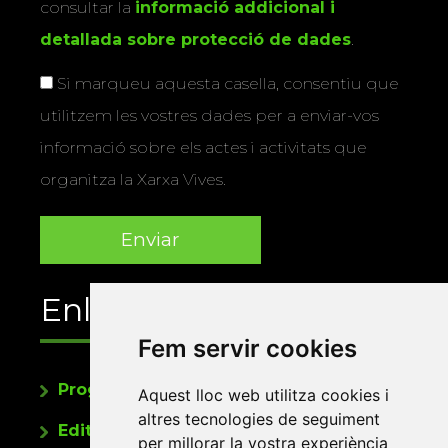
consultar la
informació addicional i
detallada sobre protecció de dades
.
Si marqueu aquesta casella, consentiu que
utilitzem les vostres dades per a enviar-vos
informació sobre els actes i activitats que
organitza la Xarxa Vives.
Enllaços
Fem servir cookies
Programa de publicacions
Aquest lloc web utilitza cookies i
altres tecnologies de seguiment
Editorials universitàries a Twitter
per millorar la vostra experiència