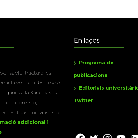
Enllaços
Programa de
ponsable, tractarà les
publicacions
nar la vostra subscripció i
Editorials universitàri
 organitza la Xarxa Vives.
Twitter
cació, supressió,
actament per mitjans físics
rmació addicional i
s
.