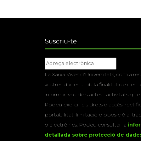
Suscriu-te
La Xarxa Vives d’Universitats, com a res
vostres dades amb la finalitat de gestio
informar-vos dels actes i activitats que
Podeu exercir els drets d’accés, rectifi
portabilitat, limitació o oposició al tr
o electrònics. Podeu consultar la
info
detallada sobre protecció de dade