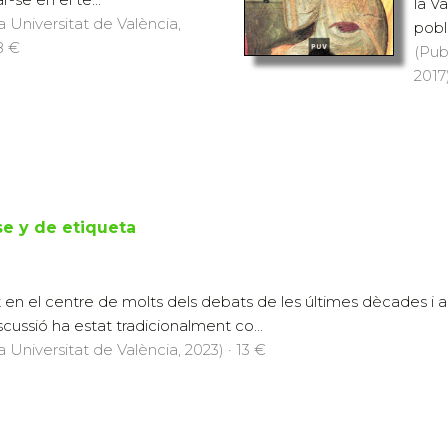
la V
a Universitat de València,
pobla
18 €
(Pub
2017)
e y de etiqueta
t en el centre de molts dels debats de les últimes dècades i a
iscussió ha estat tradicionalment co...
a Universitat de València, 2023) · 13 €