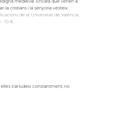
alldigna medieval. Encara que vénen a
r-la cristians i la senyoria vesteix...
licacions de la Universitat de València,
 · 10 €
 elles s'al·ludeix constantment; no