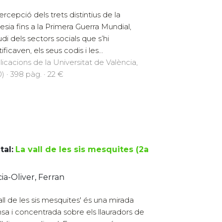
ercepció dels trets distintius de la
esia fins a la Primera Guerra Mundial,
udi dels sectors socials que s’hi
ificaven, els seus codis i les...
licacions de la Universitat de València,
) · 398 pàg. · 22 €
tal:
La vall de les sis mesquites (2a
ia-Oliver, Ferran
all de les sis mesquites' és una mirada
nsa i concentrada sobre els llauradors de