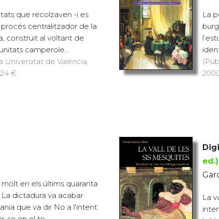
utats que recolzaven -i es
La p
 procés centralitzador de la
burg
a, construït al voltant de
l’est
munitats camperole...
ident
a Universitat de València,
(Pub
 24 €
2000
Digi
ed.)
Garc
 molt en els últims quaranta
. La dictadura va acabar
La v
ania que va dir No a l'intent
inte
r-se en el te...