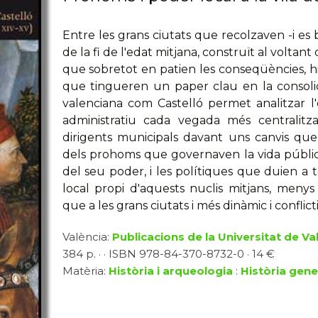
Entre les grans ciutats que recolzaven -i es 
de la fi de l'edat mitjana, construït al voltan
que sobretot en patien les conseqüències, hi 
que tingueren un paper clau en la consolida
valenciana com Castelló permet analitzar l
administratiu cada vegada més centralitza
dirigents municipals davant uns canvis qu
dels prohoms que governaven la vida públic
del seu poder, i les polítiques que duien a 
local propi d'aquests nuclis mitjans, menys
que a les grans ciutats i més dinàmic i conflict
València:
Publicacions de la Universitat de Va
384 p. · · ISBN 978-84-370-8732-0 · 14 €
Matèria:
Història i arqueologia
:
Història gene