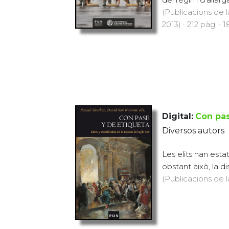
(Publicacions de l
2013) · 212 pàg. · 
Digital:
Con pas
Diversos autors
Les elits han esta
obstant això, la d
(Publicacions de l