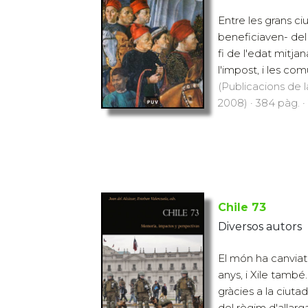
Entre les grans ci
beneficiaven- del
fi de l'edat mitjan
l'impost, i les co
(Publicacions de l
2008) · 384 pàg. ·
Chile 73
Diversos autors
El món ha canviat
anys, i Xile també
gràcies a la ciutad
del règim d'allarga