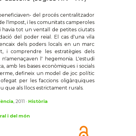
beneficiaven- del procés centralitzador
t de l'impost, i les comunitats camperoles
havia tot un ventall de petites ciutats
ció del poder reial. El cas d'una vila
'encaix dels poders locals en un marc
t, i comprendre les estratègies dels
e n'amenaçaven l' hegemonia. L'estudi
a, amb les bases econòmiques i socials
terme, defineix un model de joc polític
 ofegat per les faccions oligàrquiques
iu que als llocs estrictament rurals.
lència
, 2011 ·
Història
ral i del món