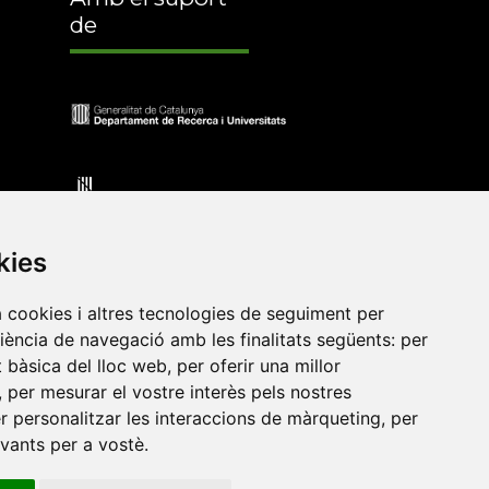
de
kies
a cookies i altres tecnologies de seguiment per
riència de navegació amb les finalitats següents:
per
at bàsica del lloc web
,
per oferir una millor
•
Universitat de Barcelona
•
Universitat CEU Cardenal
,
per mesurar el vostre interès pels nostres
itat Jaume I
•
Universitat de Lleida
•
Universitat Miguel
er personalitzar les interaccions de màrqueting
,
per
ca de Catalunya
•
Universitat Politècnica de València
•
evants per a vostè
.
t de València
•
Universitat de Vic - Universitat Central de