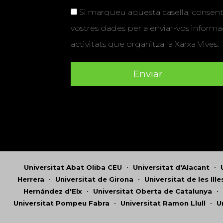
Si marqueu aquesta casella, consenti
vostres dades per a enviar-vos informac
activitats que organitza la Xarxa Vives.
Universitat Abat Oliba CEU
•
Universitat d'Alacant
•
Herrera
•
Universitat de Girona
•
Universitat de les Ill
Hernández d'Elx
•
Universitat Oberta de Catalunya
•
Universitat Pompeu Fabra
•
Universitat Ramon Llull
•
U