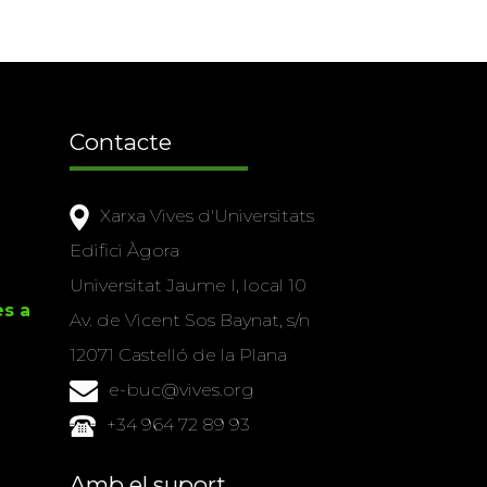
Contacte
Xarxa Vives d'Universitats
Edifici Àgora
Universitat Jaume I, local 10
es a
Av. de Vicent Sos Baynat, s/n
12071 Castelló de la Plana
e-buc@vives.org
+34 964 72 89 93
Amb el suport