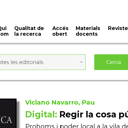
Qui
Qualitat de
Accés
Materials
Reviste
som
la recerca
obert
docents
Cerca
tes les editorials
Viciano Navarro, Pau
Digital:
Regir la cosa p
Prohoms i poder local a la vila de