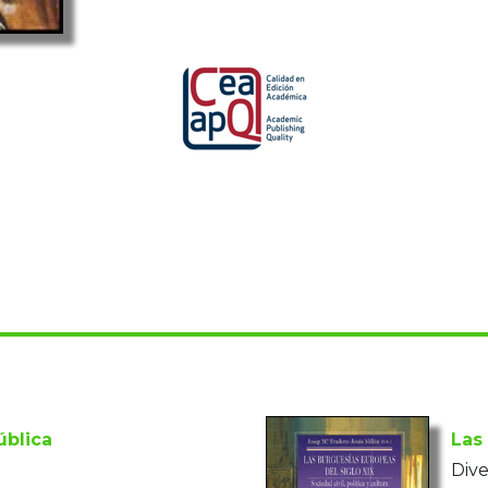
ública
Las
Dive