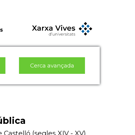
s
Cerca avançada
ública
 Castelló (segles XIV - XV)