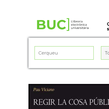
Actualitza les preferències de les cookies
To