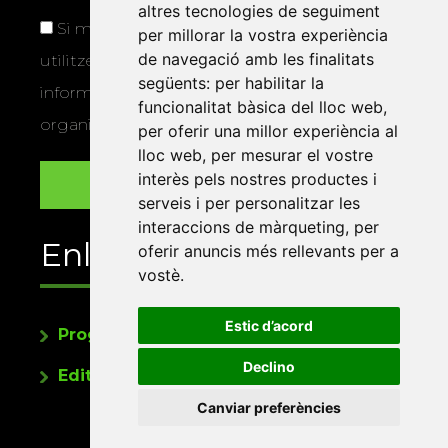
altres tecnologies de seguiment
Si marqueu aquesta casella, consentiu que
per millorar la vostra experiència
de navegació amb les finalitats
utilitzem les vostres dades per a enviar-vos
següents:
per habilitar la
informació sobre els actes i activitats que
funcionalitat bàsica del lloc web
,
organitza la Xarxa Vives.
per oferir una millor experiència al
lloc web
,
per mesurar el vostre
interès pels nostres productes i
serveis i per personalitzar les
interaccions de màrqueting
,
per
Enllaços
oferir anuncis més rellevants per a
vostè
.
Estic d’acord
Programa de publicacions
Declino
Editorials universitàries a Twitter
Canviar preferències