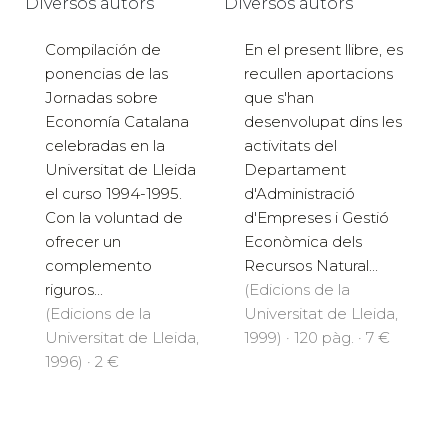
Diversos autors
Diversos autors
Compilación de
En el present llibre, es
ponencias de las
recullen aportacions
Jornadas sobre
que s'han
Economía Catalana
desenvolupat dins les
celebradas en la
activitats del
Universitat de Lleida
Departament
el curso 1994-1995.
d'Administració
Con la voluntad de
d'Empreses i Gestió
ofrecer un
Econòmica dels
complemento
Recursos Natural...
riguros...
(Edicions de la
(Edicions de la
Universitat de Lleida,
Universitat de Lleida,
1999) · 120 pàg. · 7 €
1996) · 2 €