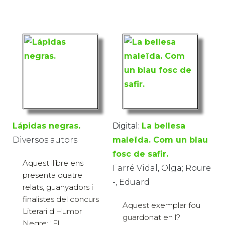
Lápidas negras.
Digital:
La bellesa
Diversos autors
maleïda. Com un blau
fosc de safir.
Aquest llibre ens
Farré Vidal, Olga; Roure
presenta quatre
-, Eduard
relats, guanyadors i
finalistes del concurs
Aquest exemplar fou
Literari d'Humor
guardonat en l?
Negre: "El