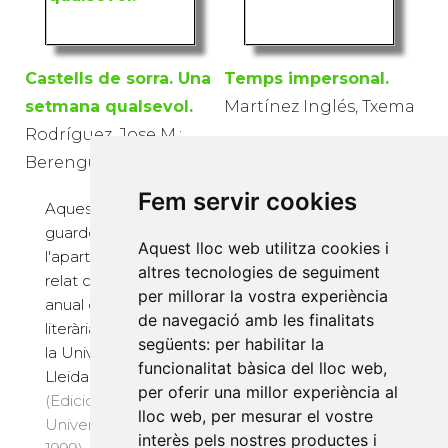
Castells de sorra. Una
Temps impersonal.
setmana qualsevol.
Martínez Inglés, Txema
Rodríguez, Jose M.;
Aquest exemplar fou
Berenguel, Pedro
guardonat en
Fem servir cookies
l'apartat de poesia i
Aquest exemplar fou
relat curt del concurs
guardonat en
Aquest lloc web utilitza cookies i
anual de creació
l'apartat de poesia i
altres tecnologies de seguiment
literària que convocà
relat curt del concurs
per millorar la vostra experiència
la Universitat de
anual de creació
de navegació amb les finalitats
Lleida al 1995.
literària que convocà
següents:
per habilitar la
(Edicions de la
la Universitat de
funcionalitat bàsica del lloc web
,
Universitat de Lleida,
Lleida al 1998.
per oferir una millor experiència al
1996) · 28 pàg. · 6 €
(Edicions de la
lloc web
,
per mesurar el vostre
Universitat de Lleida,
interès pels nostres productes i