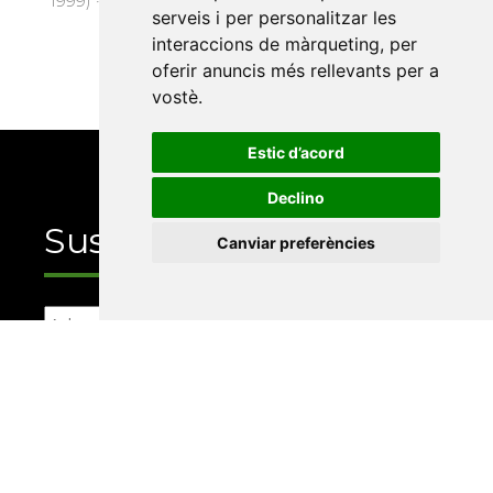
1999) · 52 pàg. · 6 €
serveis i per personalitzar les
interaccions de màrqueting
,
per
oferir anuncis més rellevants per a
vostè
.
Estic d’acord
Declino
Suscriu-te
Canviar preferències
La Xarxa Vives d’Universitats, com a
responsable, tractarà les vostres dades amb la
finalitat de gestionar la vostra subscripció i
informar-vos dels actes i activitats que