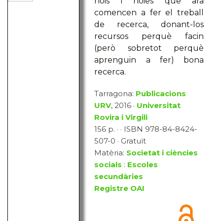
nois i noies que ara
comencen a fer el treball
de recerca, donant-los
recursos perquè facin
(però sobretot perquè
aprenguin a fer) bona
recerca.
Tarragona:
Publicacions
URV
, 2016 ·
Universitat
Rovira i Virgili
156 p. · · ISBN 978-84-8424-
507-0 · Gratuït
Matèria:
Societat i ciències
socials
:
Escoles
secundàries
Registre OAI