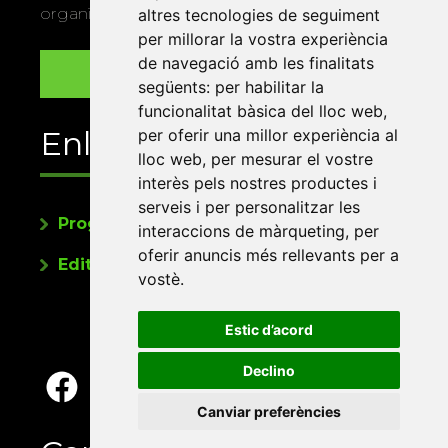
organitza la Xarxa Vives.
altres tecnologies de seguiment
per millorar la vostra experiència
de navegació amb les finalitats
següents:
per habilitar la
funcionalitat bàsica del lloc web
,
Enllaços
per oferir una millor experiència al
lloc web
,
per mesurar el vostre
interès pels nostres productes i
serveis i per personalitzar les
Programa de publicacions
interaccions de màrqueting
,
per
oferir anuncis més rellevants per a
Editorials universitàries a Twitter
vostè
.
Estic d’acord
Declino
Canviar preferències