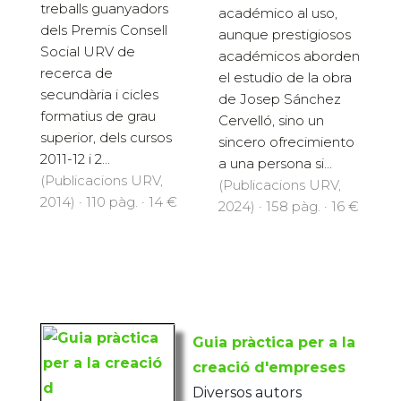
treballs guanyadors
académico al uso,
dels Premis Consell
aunque prestigiosos
Social URV de
académicos aborden
recerca de
el estudio de la obra
secundària i cicles
de Josep Sánchez
formatius de grau
Cervelló, sino un
superior, dels cursos
sincero ofrecimiento
2011-12 i 2...
a una persona si...
(Publicacions URV,
(Publicacions URV,
2014) · 110 pàg. · 14 €
2024) · 158 pàg. · 16 €
Guia pràctica per a la
creació d'empreses
Diversos autors