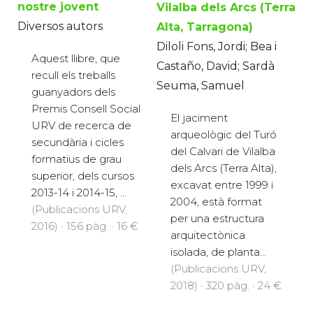
nostre jovent
Vilalba dels Arcs (Terra
Diversos autors
Alta, Tarragona)
Diloli Fons, Jordi; Bea i
Aquest llibre, que
Castaño, David; Sardà
recull els treballs
Seuma, Samuel
guanyadors dels
Premis Consell Social
El jaciment
URV de recerca de
arqueològic del Turó
secundària i cicles
del Calvari de Vilalba
formatius de grau
dels Arcs (Terra Alta),
superior, dels cursos
excavat entre 1999 i
2013-14 i 2014-15, ...
2004, està format
(Publicacions URV,
per una estructura
2016) · 156 pàg. · 16 €
arquitectònica
isolada, de planta...
(Publicacions URV,
2018) · 320 pàg. · 24 €