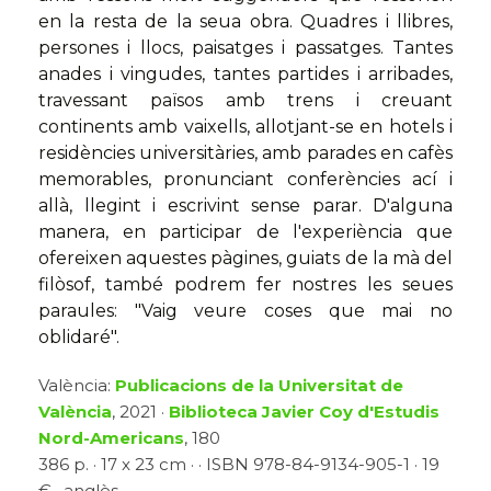
en la resta de la seua obra. Quadres i llibres,
persones i llocs, paisatges i passatges. Tantes
anades i vingudes, tantes partides i arribades,
travessant països amb trens i creuant
continents amb vaixells, allotjant-se en hotels i
residències universitàries, amb parades en cafès
memorables, pronunciant conferències ací i
allà, llegint i escrivint sense parar. D'alguna
manera, en participar de l'experiència que
ofereixen aquestes pàgines, guiats de la mà del
filòsof, també podrem fer nostres les seues
paraules: "Vaig veure coses que mai no
oblidaré".
València:
Publicacions de la Universitat de
València
, 2021 ·
Biblioteca Javier Coy d'Estudis
Nord-Americans
, 180
386 p. · 17 x 23 cm · · ISBN 978-84-9134-905-1 · 19
€ · anglès