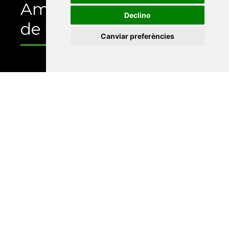
Amb el suport
Declino
de
Canviar preferències
Universitat Abat Oliba CEU
•
Universitat d'Alacant
•
Universitat d'Andorra
•
Universitat Autònoma de
Barcelona
•
Universitat de Barcelona
•
Universitat
CEU Cardenal Herrera
•
Universitat de Girona
•
Universitat de les Illes Balears
•
Universitat