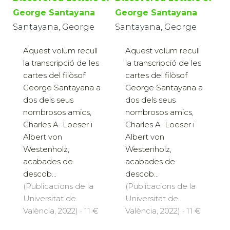
George Santayana
George Santayana
Santayana, George
Santayana, George
Aquest volum recull
Aquest volum recull
la transcripció de les
la transcripció de les
cartes del filòsof
cartes del filòsof
George Santayana a
George Santayana a
dos dels seus
dos dels seus
nombrosos amics,
nombrosos amics,
Charles A. Loeser i
Charles A. Loeser i
Albert von
Albert von
Westenholz,
Westenholz,
acabades de
acabades de
descob...
descob...
(Publicacions de la
(Publicacions de la
Universitat de
Universitat de
València, 2022) · 11 €
València, 2022) · 11 €