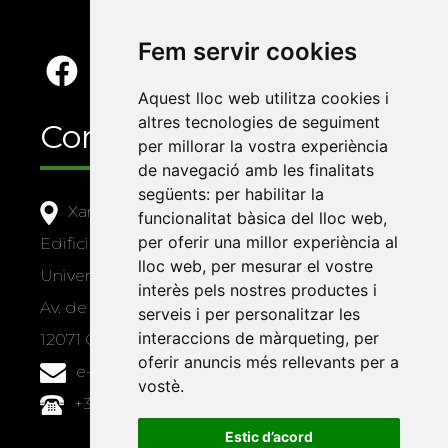
Fem servir cookies
Aquest lloc web utilitza cookies i
altres tecnologies de seguiment
Contacte
per millorar la vostra experiència
de navegació amb les finalitats
següents:
per habilitar la
Xarxa Vives d'Universitats
funcionalitat bàsica del lloc web
,
per oferir una millor experiència al
Edifici Àgora
lloc web
,
per mesurar el vostre
Universitat Jaume I, local 10
interès pels nostres productes i
Av. de Vicent Sos Baynat, s/n
serveis i per personalitzar les
interaccions de màrqueting
,
per
12071 Castelló de la Plana
oferir anuncis més rellevants per a
e-buc@vives.org
vostè
.
+34 964 72 89 93
Estic d’acord