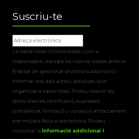
Suscriu-te
La Xarxa Vives d’Universitats, com a
responsable, tractarà les vostres dades amb la
finalitat de gestionar la vostra subscripció i
informar-vos dels actes i activitats que
organitza la Xarxa Vives. Podeu exercir els
drets d’accés, rectificació, supressió,
portabilitat, limitació o oposició al tractament
per mitjans físics o electrònics. Podeu
consultar la
informació addicional i