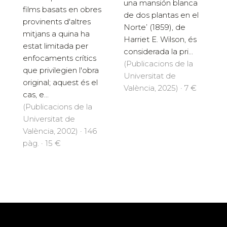
una mansión blanca
films basats en obres
de dos plantas en el
provinents d'altres
Norte’ (1859), de
mitjans a quina ha
Harriet E. Wilson, és
estat limitada per
considerada la pri...
enfocaments crítics
(Publicacions de la
que privilegien l'obra
Universitat de
original; aquest és el
València, 2025) · 7 €
cas, e...
(Publicacions de la
Universitat de
València, 2002) · 146
pàg. · 15 €